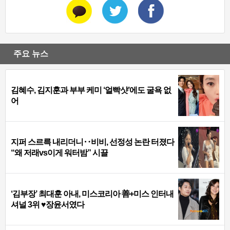
주요 뉴스
김혜수, 김지훈과 부부 케미 ‘얼빡샷’에도 굴욕 없
어
지퍼 스르륵 내리더니‥비비, 선정성 논란 터졌다
“왜 저래vs이게 워터밤” 시끌
‘김부장’ 최대훈 아내, 미스코리아 善+미스 인터내
셔널 3위 ♥장윤서였다