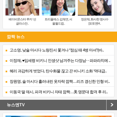
베이비몬스터 루카 ‘선
트리플에스 김채연, 서
정은채, 화사한 명사수
글라스만..
울월드컵..
[포토엔H..
깜짝 뉴스
고소영, 낮술 마시다 노량진서 쫓겨나 “점심 때 4병 마셔”(바..
이정재, ♥임세령 비키니 인생샷 남겨주는 다정남‥파파라치에 ..
혜리 과감하게 벗었다, 탄수화물 끊고 끈 비니키 소화 ‘역대급..
장원영, 술 마시다 흘러내린 옷자락 깜짝…리즈 갱신한 인형 비..
이동국 딸 재시, 파격 비키니 자태 깜짝…美 명문대 합격 후 리..
뉴스엔TV