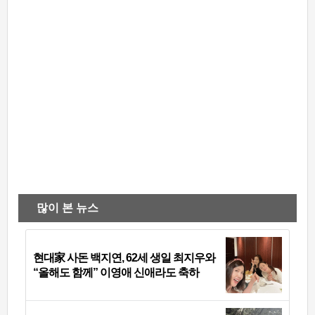
많이 본 뉴스
현대家 사돈 백지연, 62세 생일 최지우와
“올해도 함께” 이영애 신애라도 축하