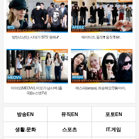
방탄소년단, 시대가 ‘BTS’ 원해🎵 ..
에이티즈, 둠칫❣️ 둠칫❣&#..
미야오(MEOVV), 미모가 넘사벽 (출
에스파(aespa), 죄송해요🥺🎤마이..
국)[뉴스엔TV]
방송EN
뮤직EN
포토EN
생활.문화
스포츠
IT.게임