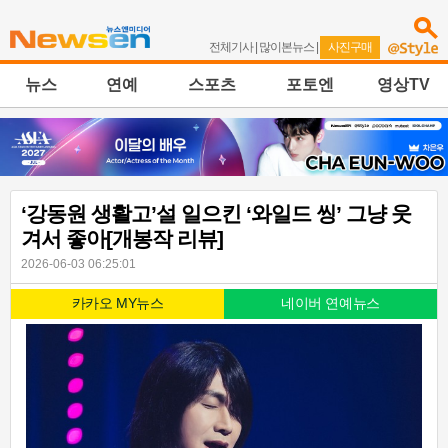
전체기사
|
많이본뉴스
|
사진구매
뉴스
연예
스포츠
포토엔
영상TV
‘강동원 생활고’설 일으킨 ‘와일드 씽’ 그냥 웃
겨서 좋아[개봉작 리뷰]
2026-06-03 06:25:01
카카오 MY뉴스
네이버 연예뉴스