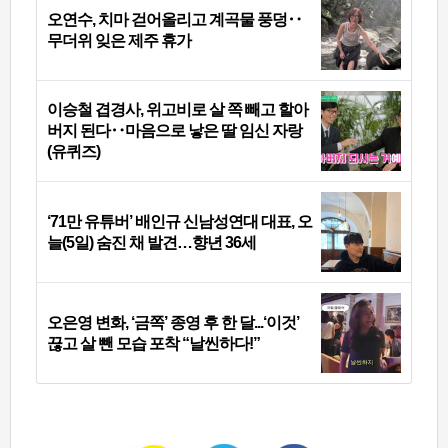
오연수, 치마 걷어올리고 계곡물 풍덩‥
무더위 잊은 제주 휴가
이승철 겹경사, 위고비로 살 쪽 빼고 할아
버지 된다‥마음으로 낳은 딸 임신 자랑
(유퀴즈)
‘71만 유튜버’ 배인규 신남성연대 대표, 오
늘(5일) 숨진 채 발견…향년 36세
오은영 변화, ‘금쪽’ 종영 후 한 달...‘이것’
끊고 살 뺀 모습 포착 “날씬하다!”