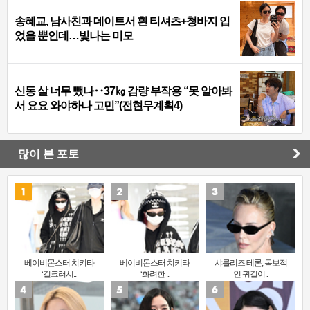
송혜교, 남사친과 데이트서 흰 티셔츠+청바지 입
었을 뿐인데…빛나는 미모
신동 살 너무 뺐나‥37㎏ 감량 부작용 “못 알아봐
서 요요 와야하나 고민”(전현무계획4)
많이 본 포토
베이비몬스터 치키타
베이비몬스터 치키타
샤를리즈 테론, 독보적
‘걸크러시..
‘화려한 ..
인 귀걸이..