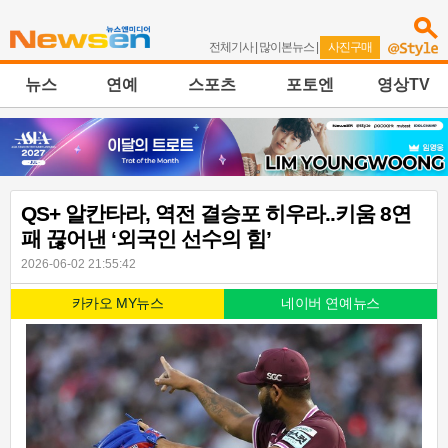
전체기사
|
많이본뉴스
|
사진구매
뉴스
연예
스포츠
포토엔
영상TV
QS+ 알칸타라, 역전 결승포 히우라..키움 8연
패 끊어낸 ‘외국인 선수의 힘’
2026-06-02 21:55:42
카카오 MY뉴스
네이버 연예뉴스