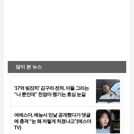
많이 본 뉴스
‘17억 빚잔치’ 김구라 전처, 아들 그리는
“나 뿐인데” 친엄마 챙기는 효심 눈길
여에스더, 예능서 민낯 공개했다가 댓글
에 충격 “눈 왜 저렇게 처졌냐고”(에스더
TV)