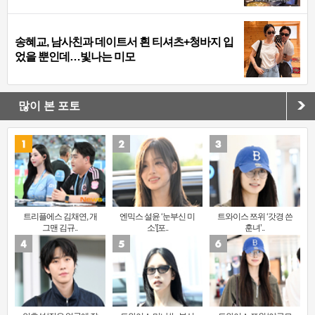
송혜교, 남사친과 데이트서 흰 티셔츠+청바지 입
었을 뿐인데…빛나는 미모
많이 본 포토
트리플에스 김채연, 개
엔믹스 설윤 ‘눈부신 미
트와이스 쯔위 ‘갓경 쓴
그맨 김규..
소’[포..
훈녀’..