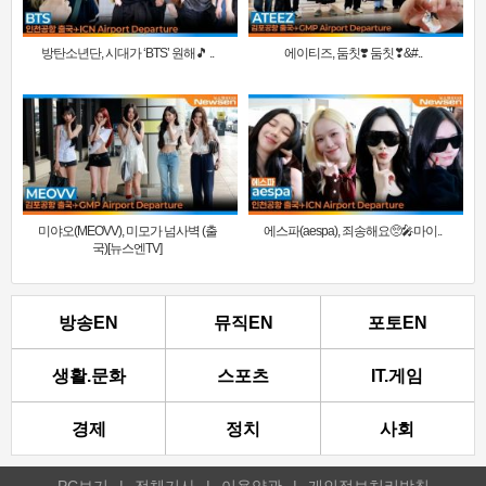
방탄소년단, 시대가 ‘BTS’ 원해🎵 ..
에이티즈, 둠칫❣️ 둠칫❣&#..
미야오(MEOVV), 미모가 넘사벽 (출
에스파(aespa), 죄송해요🥺🎤마이..
국)[뉴스엔TV]
방송EN
뮤직EN
포토EN
생활.문화
스포츠
IT.게임
경제
정치
사회
PC보기
|
전체기사
|
이용약관
|
개인정보처리방침