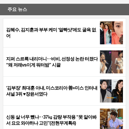
주요 뉴스
김혜수, 김지훈과 부부 케미 ‘얼빡샷’에도 굴욕 없
어
지퍼 스르륵 내리더니‥비비, 선정성 논란 터졌다
“왜 저래vs이게 워터밤” 시끌
‘김부장’ 최대훈 아내, 미스코리아 善+미스 인터내
셔널 3위 ♥장윤서였다
신동 살 너무 뺐나‥37㎏ 감량 부작용 “못 알아봐
서 요요 와야하나 고민”(전현무계획4)