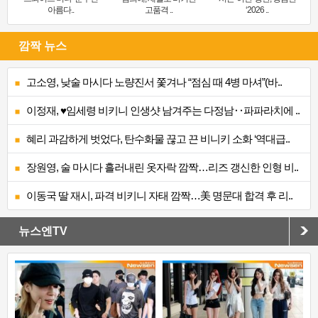
아름다..
고품격 ..
‘2026 ..
깜짝 뉴스
고소영, 낮술 마시다 노량진서 쫓겨나 “점심 때 4병 마셔”(바..
이정재, ♥임세령 비키니 인생샷 남겨주는 다정남‥파파라치에 ..
혜리 과감하게 벗었다, 탄수화물 끊고 끈 비니키 소화 ‘역대급..
장원영, 술 마시다 흘러내린 옷자락 깜짝…리즈 갱신한 인형 비..
이동국 딸 재시, 파격 비키니 자태 깜짝…美 명문대 합격 후 리..
뉴스엔TV