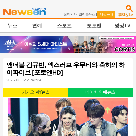
전체기사
|
많이본뉴스
|
사진구매
뉴스
연예
스포츠
포토엔
영상TV
앤더블 김규빈, 엑스러브 우무티와 축하의 하
이파이브 [포토엔HD]
2026-06-02 21:43:24
카카오 MY뉴스
네이버 연예뉴스