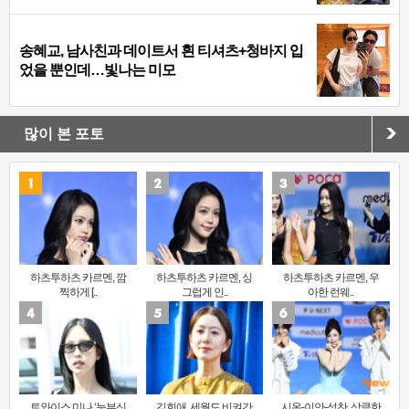
송혜교, 남사친과 데이트서 흰 티셔츠+청바지 입
었을 뿐인데…빛나는 미모
많이 본 포토
하츠투하츠 카르멘, 깜
하츠투하츠 카르멘, 싱
하츠투하츠 카르멘, 우
찍하게 [..
그럽게 인..
아한 런웨..
트와이스 미나 ‘눈부신
김희애, 세월도 비켜간
시온-이안-성찬, 상큼한