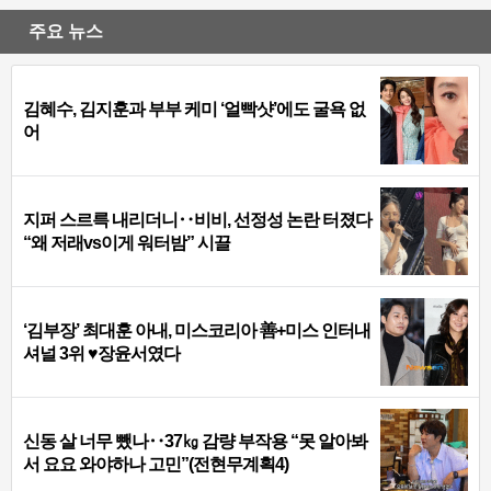
주요 뉴스
김혜수, 김지훈과 부부 케미 ‘얼빡샷’에도 굴욕 없
어
지퍼 스르륵 내리더니‥비비, 선정성 논란 터졌다
“왜 저래vs이게 워터밤” 시끌
‘김부장’ 최대훈 아내, 미스코리아 善+미스 인터내
셔널 3위 ♥장윤서였다
신동 살 너무 뺐나‥37㎏ 감량 부작용 “못 알아봐
서 요요 와야하나 고민”(전현무계획4)