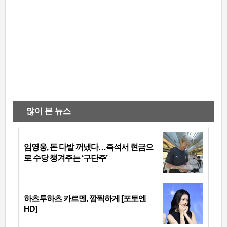
많이 본 뉴스
임영웅, 돈 다발 꺼냈다…즉석서 현금으
로 수당 챙겨주는 ‘구단주’
하츠투하츠 카르멘, 깜찍하게 [포토엔
HD]