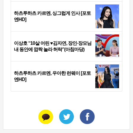
하츠투하츠 카르멘, 싱그럽게 인사 [포토
엔HD]
이상호 “10살 어린 ♥김자연, 장인·장모님
내 동안에 깜짝 놀라 허락”(아침마당)
하츠투하츠 카르멘, 우아한 런웨이 [포토
엔HD]