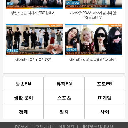
방탄소년단, 시대가 ‘BTS’ 원해🎵 ..
미야오(MEOVV), 미모가 넘사벽 (출
국)[뉴스엔TV]
에이티즈, 둠칫❣️ 둠칫❣&#..
에스파(aespa), 죄송해요🥺🎤마이..
방송EN
뮤직EN
포토EN
생활.문화
스포츠
IT.게임
경제
정치
사회
PC보기
|
전체기사
|
이용약관
|
개인정보처리방침