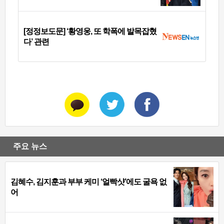
[정정보도문] ‘황영웅, 또 학폭에 발목잡혔
다’ 관련
주요 뉴스
김혜수, 김지훈과 부부 케미 ‘얼빡샷’에도 굴욕 없
어