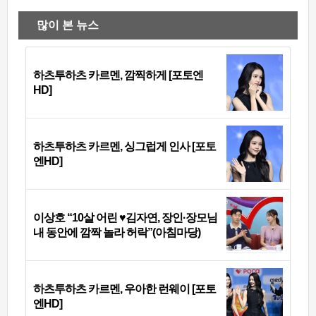
많이 본 뉴스
하츠투하츠 카르멘, 깜찍하게 [포토엔
HD]
하츠투하츠 카르멘, 싱그럽게 인사 [포토
엔HD]
이상호 “10살 어린 ♥김자연, 장인·장모님
내 동안에 깜짝 놀라 허락”(아침마당)
하츠투하츠 카르멘, 우아한 런웨이 [포토
엔HD]