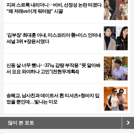
지퍼 스르륵 내리더니‥비비, 선정성 논란 터졌다
“왜 저래vs이게 워터밤” 시끌
‘김부장’ 최대훈 아내, 미스코리아 善+미스 인터내
셔널 3위 ♥장윤서였다
신동 살 너무 뺐나‥37㎏ 감량 부작용 “못 알아봐
서 요요 와야하나 고민”(전현무계획4)
송혜교, 남사친과 데이트서 흰 티셔츠+청바지 입
었을 뿐인데…빛나는 미모
많이 본 포토