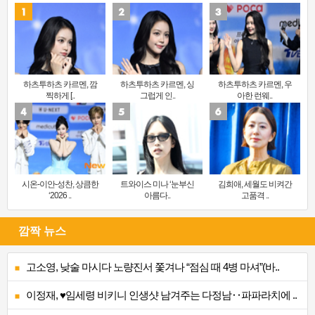
하츠투하츠 카르멘, 깜
하츠투하츠 카르멘, 싱
하츠투하츠 카르멘, 우
찍하게 [..
그럽게 인..
아한 런웨..
시온-이안-성찬, 상큼한
트와이스 미나 ‘눈부신
김희애, 세월도 비켜간
‘2026 ..
아름다..
고품격 ..
깜짝 뉴스
고소영, 낮술 마시다 노량진서 쫓겨나 “점심 때 4병 마셔”(바..
이정재, ♥임세령 비키니 인생샷 남겨주는 다정남‥파파라치에 ..