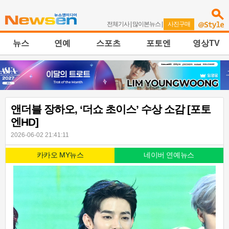
전체기사
|
많이본뉴스
|
사진구매
뉴스
연예
스포츠
포토엔
영상TV
앤더블 장하오, ‘더쇼 초이스’ 수상 소감 [포토
엔HD]
2026-06-02 21:41:11
카카오 MY뉴스
네이버 연예뉴스