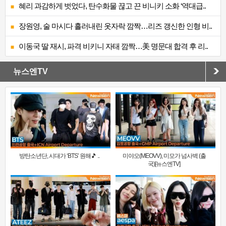
혜리 과감하게 벗었다, 탄수화물 끊고 끈 비니키 소화 ‘역대급..
장원영, 술 마시다 흘러내린 옷자락 깜짝…리즈 갱신한 인형 비..
이동국 딸 재시, 파격 비키니 자태 깜짝…美 명문대 합격 후 리..
뉴스엔TV
방탄소년단, 시대가 ‘BTS’ 원해🎵 ..
미야오(MEOVV), 미모가 넘사벽 (출
국)[뉴스엔TV]