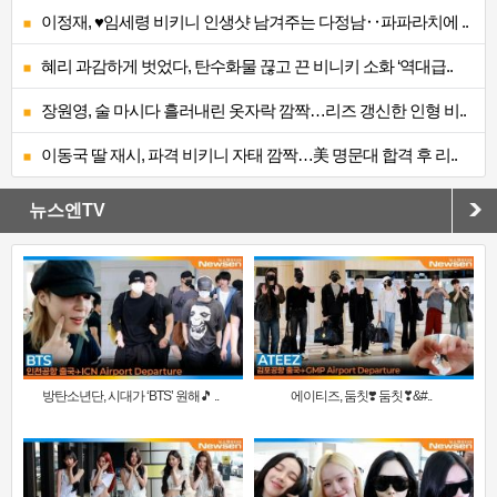
이정재, ♥임세령 비키니 인생샷 남겨주는 다정남‥파파라치에 ..
혜리 과감하게 벗었다, 탄수화물 끊고 끈 비니키 소화 ‘역대급..
장원영, 술 마시다 흘러내린 옷자락 깜짝…리즈 갱신한 인형 비..
이동국 딸 재시, 파격 비키니 자태 깜짝…美 명문대 합격 후 리..
뉴스엔TV
방탄소년단, 시대가 ‘BTS’ 원해🎵 ..
에이티즈, 둠칫❣️ 둠칫❣&#..