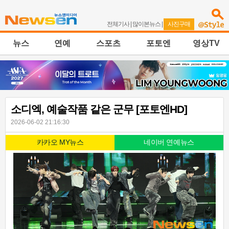
전체기사
|
많이본뉴스
|
사진구매
뉴스
연예
스포츠
포토엔
영상TV
소디엑, 예술작품 같은 군무 [포토엔HD]
2026-06-02 21:16:30
카카오 MY뉴스
네이버 연예뉴스