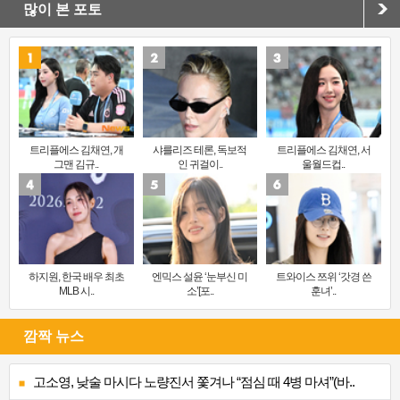
많이 본 포토
트리플에스 김채연, 개
샤를리즈 테론, 독보적
트리플에스 김채연, 서
그맨 김규..
인 귀걸이..
울월드컵..
하지원, 한국 배우 최초
엔믹스 설윤 ‘눈부신 미
트와이스 쯔위 ‘갓경 쓴
MLB 시..
소’[포..
훈녀’..
깜짝 뉴스
고소영, 낮술 마시다 노량진서 쫓겨나 “점심 때 4병 마셔”(바..