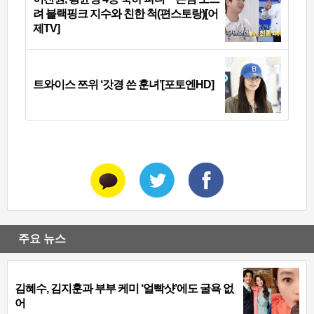
려 블랙핑크 지수와 친한 척(편스토랑)[어
제TV]
트와이스 쯔위 ‘갓경 쓴 훈녀’[포토엔HD]
주요 뉴스
김혜수, 김지훈과 부부 케미 ‘얼빡샷’에도 굴욕 없
어