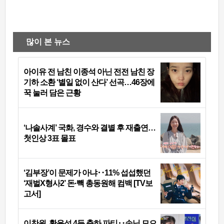
많이 본 뉴스
아이유 전 남친 이종석 아닌 전전 남친 장
기하 소환 ‘별일 없이 산다’ 선곡…46장에
꾹 눌러 담은 근황
‘나솔사계’ 국화, 경수와 결별 후 재출연…
첫인상 3표 몰표
‘김부장’이 문제가 아냐‥11% 섭섭했던
‘재벌X형사2’ 돈·빽 총동원해 컴백 [TV보
고서]
이찬원, 황윤성 4등 축하 파티‥손님 모으