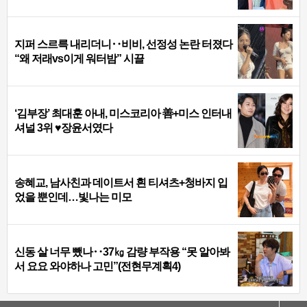
지퍼 스르륵 내리더니‥비비, 선정성 논란 터졌다
“왜 저래vs이게 워터밤” 시끌
‘김부장’ 최대훈 아내, 미스코리아 善+미스 인터내
셔널 3위 ♥장윤서였다
송혜교, 남사친과 데이트서 흰 티셔츠+청바지 입
었을 뿐인데…빛나는 미모
신동 살 너무 뺐나‥37㎏ 감량 부작용 “못 알아봐
서 요요 와야하나 고민”(전현무계획4)