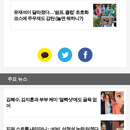
유재석이 달라졌다…‘쉼표, 클럽’ 초호화
코스에 주우재도 감탄 (놀면 뭐하니?)
주요 뉴스
김혜수, 김지훈과 부부 케미 ‘얼빡샷’에도 굴욕 없
어
지퍼 스르륵 내리더니‥비비, 선정성 논란 터졌다