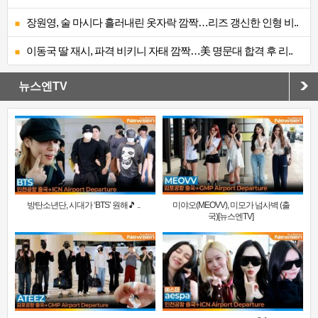
장원영, 술 마시다 흘러내린 옷자락 깜짝…리즈 갱신한 인형 비..
이동국 딸 재시, 파격 비키니 자태 깜짝…美 명문대 합격 후 리..
뉴스엔TV
방탄소년단, 시대가 ‘BTS’ 원해🎵 ..
미야오(MEOVV), 미모가 넘사벽 (출
국)[뉴스엔TV]