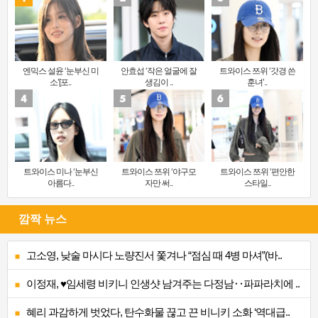
엔믹스 설윤 ‘눈부신 미
안효섭 ‘작은 얼굴에 잘
트와이스 쯔위 ‘갓경 쓴
소’[포..
생김이 ..
훈녀’..
트와이스 미나 ‘눈부신
트와이스 쯔위 ‘야구모
트와이스 쯔위 ‘편안한
아름다..
자만 써..
스타일..
깜짝 뉴스
고소영, 낮술 마시다 노량진서 쫓겨나 “점심 때 4병 마셔”(바..
이정재, ♥임세령 비키니 인생샷 남겨주는 다정남‥파파라치에 ..
혜리 과감하게 벗었다, 탄수화물 끊고 끈 비니키 소화 ‘역대급..