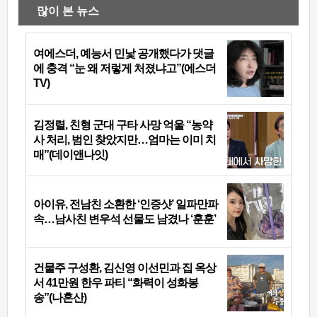
많이 본 뉴스
여에스더, 예능서 민낯 공개했다가 댓글
에 충격 “눈 왜 저렇게 처졌냐고”(에스더
TV)
김정렬, 친형 군대 구타 사망 억울 “농약
사 처리, 범인 찾았지만…엄마는 이미 치
매”(데이앤나잇)
아이유, 전남친 소환한 ‘인증샷’ 일파만파
속…남사친 변우석 선물도 남겼나 ‘훈훈’
건물주 구성환, 김신영 이선민과 집 옥상
서 41만원 한우 파티 “화력이 성화봉
송”(나혼산)