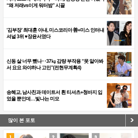
“왜 저래vs이게 워터밤” 시끌
‘김부장’ 최대훈 아내, 미스코리아 善+미스 인터내
셔널 3위 ♥장윤서였다
신동 살 너무 뺐나‥37㎏ 감량 부작용 “못 알아봐
서 요요 와야하나 고민”(전현무계획4)
송혜교, 남사친과 데이트서 흰 티셔츠+청바지 입
었을 뿐인데…빛나는 미모
많이 본 포토