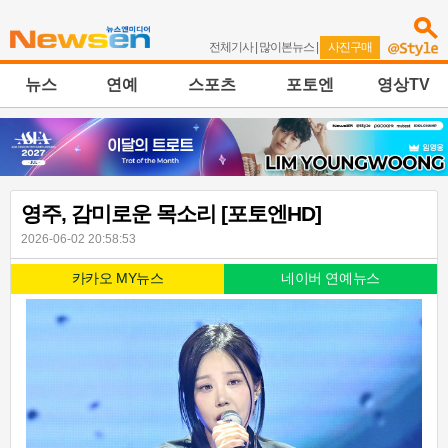
전체기사
|
많이본뉴스
|
사진구매
뉴스
연예
스포츠
포토엔
영상TV
영주, 감미로운 목소리 [포토엔HD]
2026-06-02 20:58:53
카카오 MY뉴스
네이버 연예뉴스