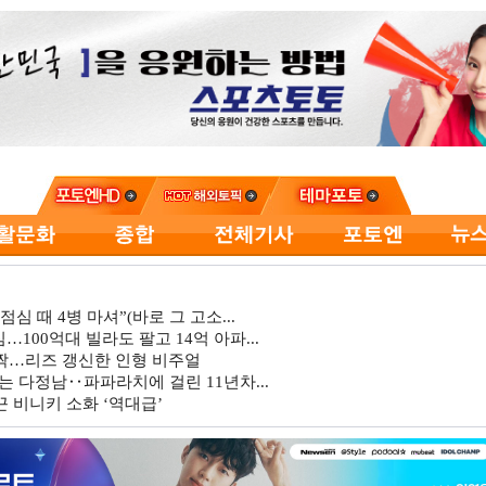
심 때 4병 마셔”(바로 그 고소...
…100억대 빌라도 팔고 14억 아파...
깜짝…리즈 갱신한 인형 비주얼
는 다정남‥파파라치에 걸린 11년차...
 비니키 소화 ‘역대급’