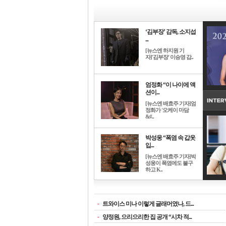
‘김부장’ 감독, 소지섭
...
[뉴스엔 하지원 기
자]'김부장' 이승영 감..
엄정화 “이 나이에 액
션이...
[뉴스엔 배효주 기자]엄
정화가 '오케이 마담
&#..
박성웅 “폭염 속 갑옷
입...
[뉴스엔 배효주 기자]박
성웅이 폭염에도 불구
하고 K..
-
트와이스 미나 이렇게 글래머였나, 드...
-
양정원, 으리으리한 집 공개 “시차 적...