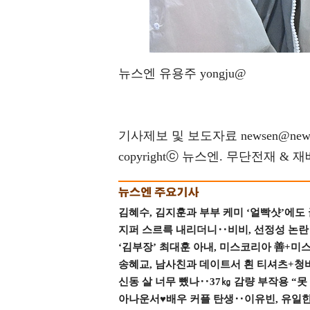
뉴스엔 유용주 yongju@
기사제보 및 보도자료 newsen@news
copyrightⓒ 뉴스엔. 무단전재 & 
김혜수, 김지훈과 부부 케미 ‘얼빡샷’에도
지퍼 스르륵 내리더니‥비비, 선정성 논란 터
‘김부장’ 최대훈 아내, 미스코리아 善+미
송혜교, 남사친과 데이트서 흰 티셔츠+청
신동 살 너무 뺐나‥37㎏ 감량 부작용 “못
아나운서♥배우 커플 탄생‥이유빈, 유일한 최