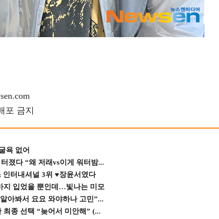
en.com
재배포 금지
 굴욕 없어
졌다 “왜 저래vs이게 워터밤...
스 인터내셔널 3위 ♥장윤서였다
바지 입었을 뿐인데…빛나는 미모
 알아봐서 요요 와야하나 고민”...
종 선택 “늦어서 미안해” (...