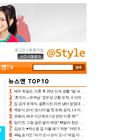
로그인
|
회원가입
배우 최일순, 이혼 후 20년 산속 생활 “딸 내가 버렸다고 원망‥맘 아파”(특종)[어제TV]
‘혼외자→유부남’ 정우성 근황 포착, 수식억 해킹 피해 후배 만났다 “존경하는”
집 공개 유재석, 결혼사진 라면 냄비 받침대 되고 분노‥가족사진도 피해(놀뭐)[어제TV]
백윤식 손녀+정시아 딸 첫 유화 공개, LA 아트쇼→서울국제조각페스타 작가다운 수준급 실력
유혜리, 배우 이근희과 1년 반만 이혼 왜? “식칼 꽂고 의자 던져” 충격 폭로(특종)[어제TV]
임지연, 그림 같은 발리 배경? 뼈말라 청순 비키니 핏에 상대 안 되네
김성수, ♥박소윤 집 이불 폐기 처분 “어떤 X이랑 썼을지 몰라” 질투(신랑수업2)[어제TV]
44kg 송가인 “비가 오나 눈이 오나” 매일 이 운동, 허벅지 근육량 상승+체지방 감소