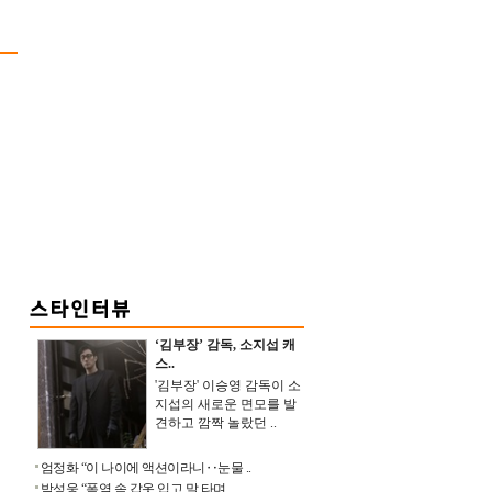
‘김부장’ 감독, 소지섭 캐
스..
'김부장' 이승영 감독이 소
지섭의 새로운 면모를 발
견하고 깜짝 놀랐던 ..
엄정화 “이 나이에 액션이라니‥눈물 ..
박성웅 “폭염 속 갑옷 입고 말 타며 ..