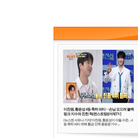
이찬원, 황윤성 4등 축하 파티‥손님 모으려 블랙
핑크 지수와 친한 척(편스토랑)[어제TV]
[뉴스엔 서유나 기자]'이찬원, 황윤성이 아들 수준…4
등 축하 파티 위해 황금 인맥 총동원'가수 ...