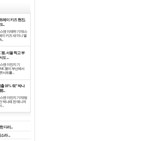
트레이 키즈 현진,
...
뉴스엔 이재하 기자]스
레이 키즈 새 미니 앨
..
C몽, 서울 찍고 부
도 ...
뉴스엔 이민지 기
]MC몽이 부산에서
콘서트를 ..
출 10% 줘” 박나
前...
뉴스엔 이민지 기자]방
인 박나래 전 매니저
 ..
 다리...
라 ...