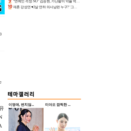
“연예인 걱정 NO” 김승현, 가난팔이 악플 억울할만‥아내+딸과 日 여행
재혼 강성연 ♥2살 연하 의사남편 누구? ‘그알’ 자문의에 훈남 비주얼 초엘리트 스펙 [종합]
3
e
이영애, 변치않...
미야오 깜찍한 ...
어유
N
A