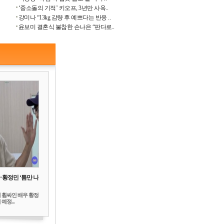
‘중소돌의 기적’ 키오프, 3년만 사옥..
강미나 “13kg 감량 후 예쁘다는 반응 ..
윤보미 결혼식 불참한 손나은 “판다로..
‥황정민 ‘틈만 나
 휩싸인 배우 황정
예정...