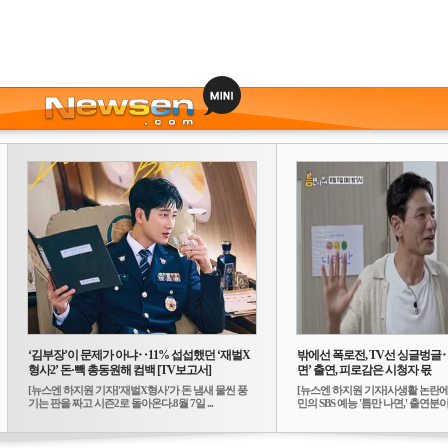
‘김부장’이 문제가 아냐‥11% 섭섭했던 ‘재벌X
밖에선 폭로전, TV선 싱글벙글
형사2’ 돈·빽 총동원해 컴백 [TV보고서]
면’ 출연, 피로감은 시청자 몫
[뉴스엔 하지원 기자]'재벌X형사'가 돈 냄새 물씬 풍
[뉴스엔 하지원 기자]사생활 논란에
기는 판을 짜고 시즌2로 돌아온다.8월 7일 ...
민의 SBS 예능 '틈만 나면,' 출연분이 