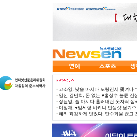
고소영, 낮술 마시다 노량진서 쫓겨나 “점
임신 김민희, 돈 없는 ♥홍상수 불륜 진심
장원영, 술 마시다 흘러내린 옷자락 
이정재, ♥임세령 비키니 인생샷 남겨주
혜리 과감하게 벗었다, 탄수화물 끊고 끈