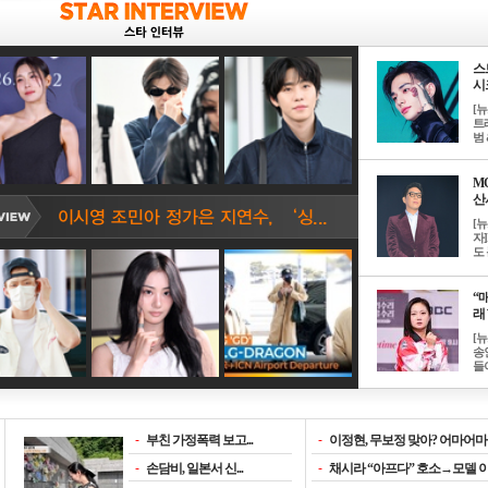
스
시크
[
트
범 &
M
산서
[
자
도 
“매
래 
[
송
들이
-
부친 가정폭력 보고...
-
이정현, 무보정 맞아? 어마어마한
-
손담비, 일본서 신...
-
채시라 “아프다” 호소→모델 이소