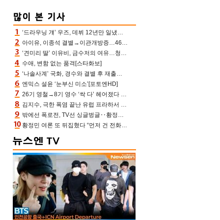
‘드라우닝 걔’ 우즈, 데뷔 12년만 일냈다…체조경기장 입성 확정
아이유, 이종석 결별→이관개방증…46장 꽉 채운 유애나 ♥ “열심히 사는 중”
‘견미리 딸’ 이유비, 금수저의 여유…청순 미모에 반전 슬림 라인
수애, 변함 없는 품격[스타화보]
‘나솔사계’ 국화, 경수와 결별 후 재출연…첫인상 3표 몰표
엔믹스 설윤 ‘눈부신 미소’[포토엔HD]
26기 영철→8기 영수 ‘싹 다’ 헤어졌다 ‘나솔사계’ 충격의 현커 0쌍 (촌장TV)
김지수, 극한 폭염 끝난 유럽 프라하서 쾌적한 여름나기 “선풍기만으로 지내”
밖에선 폭로전, TV선 싱글벙글‥황정민 ‘틈만 나면’ 출연, 피로감은 시청자 몫
황정민 여론 또 뒤집혔다 “먼저 건 전화 62통, 그만 연락해” vs 女팬 “녹취 다 올려” 진흙탕 싸움