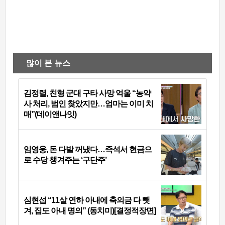
많이 본 뉴스
김정렬, 친형 군대 구타 사망 억울 “농약
사 처리, 범인 찾았지만…엄마는 이미 치
매”(데이앤나잇)
임영웅, 돈 다발 꺼냈다…즉석서 현금으
로 수당 챙겨주는 ‘구단주’
심현섭 “11살 연하 아내에 축의금 다 뺏
겨, 집도 아내 명의” (동치미)[결정적장면]