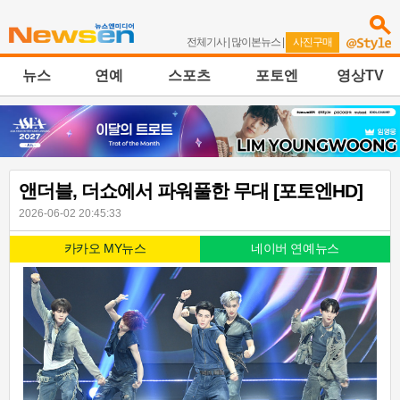
전체기사
|
많이본뉴스
|
사진구매
뉴스
연예
스포츠
포토엔
영상TV
앤더블, 더쇼에서 파워풀한 무대 [포토엔HD]
2026-06-02 20:45:33
카카오 MY뉴스
네이버 연예뉴스