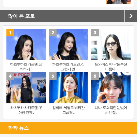
많이 본 포토
하츠투하츠 카르멘, 깜
하츠투하츠 카르멘, 싱
트와이스 미나 ‘눈부신
찍하게 [..
그럽게 인..
아름다..
하츠투하츠 카르멘, 우
김희애, 세월도 비켜간
나나, 도회적인 눈빛에
아한 런웨..
고품격 ..
시선 집..
깜짝 뉴스