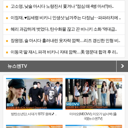
고소영, 낮술 마시다 노량진서 쫓겨나 “점심 때 4병 마셔”(바..
이정재, ♥임세령 비키니 인생샷 남겨주는 다정남‥파파라치에 ..
혜리 과감하게 벗었다, 탄수화물 끊고 끈 비니키 소화 ‘역대급..
장원영, 술 마시다 흘러내린 옷자락 깜짝…리즈 갱신한 인형 비..
이동국 딸 재시, 파격 비키니 자태 깜짝…美 명문대 합격 후 리..
뉴스엔TV
방탄소년단, 시대가 ‘BTS’ 원해🎵 ..
미야오(MEOVV), 미모가 넘사벽 (출
국)[뉴스엔TV]