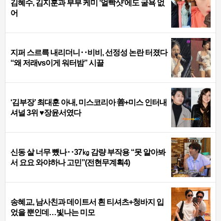
김혜수, 김지훈과 부부 케미 ‘얼빡샷’에도 굴욕 없
어
지퍼 스르륵 내리더니‥비비, 선정성 논란 터졌다
“왜 저래vs이게 워터밤” 시끌
‘김부장’ 최대훈 아내, 미스코리아 善+미스 인터내
셔널 3위 ♥장윤서였다
신동 살 너무 뺐나‥37㎏ 감량 부작용 “못 알아봐
서 요요 와야하나 고민”(전현무계획4)
송혜교, 남사친과 데이트서 흰 티셔츠+청바지 입
었을 뿐인데…빛나는 미모