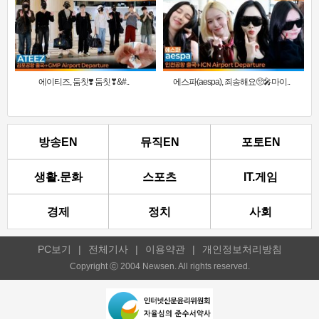
에이티즈, 둠칫❣️ 둠칫❣&#..
에스파(aespa), 죄송해요🥺🎤마이..
방송EN
뮤직EN
포토EN
생활.문화
스포츠
IT.게임
경제
정치
사회
PC보기
|
전체기사
|
이용약관
|
개인정보처리방침
Copyright ⓒ 2004 Newsen. All rights reserved.