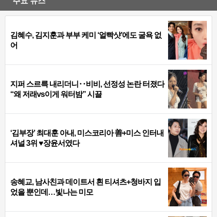
주요 뉴스
김혜수, 김지훈과 부부 케미 ‘얼빡샷’에도 굴욕 없
어
지퍼 스르륵 내리더니‥비비, 선정성 논란 터졌다
“왜 저래vs이게 워터밤” 시끌
‘김부장’ 최대훈 아내, 미스코리아 善+미스 인터내
셔널 3위 ♥장윤서였다
송혜교, 남사친과 데이트서 흰 티셔츠+청바지 입
었을 뿐인데…빛나는 미모