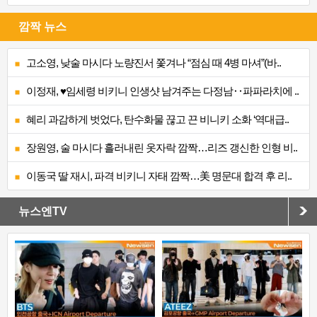
깜짝 뉴스
고소영, 낮술 마시다 노량진서 쫓겨나 “점심 때 4병 마셔”(바..
이정재, ♥임세령 비키니 인생샷 남겨주는 다정남‥파파라치에 ..
혜리 과감하게 벗었다, 탄수화물 끊고 끈 비니키 소화 ‘역대급..
장원영, 술 마시다 흘러내린 옷자락 깜짝…리즈 갱신한 인형 비..
이동국 딸 재시, 파격 비키니 자태 깜짝…美 명문대 합격 후 리..
뉴스엔TV