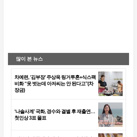
많이 본 뉴스
차예련, ‘김부장’ 주상욱 링거투혼+식스팩
비화 “옷 벗는데 아저씨는 안 된다고”(차
장금)
‘나솔사계’ 국화, 경수와 결별 후 재출연…
첫인상 3표 몰표