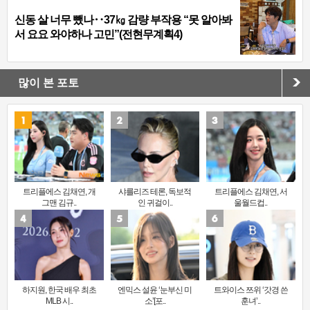
신동 살 너무 뺐나‥37㎏ 감량 부작용 “못 알아봐
서 요요 와야하나 고민”(전현무계획4)
많이 본 포토
트리플에스 김채연, 개
샤를리즈 테론, 독보적
트리플에스 김채연, 서
그맨 김규..
인 귀걸이..
울월드컵..
하지원, 한국 배우 최초
엔믹스 설윤 ‘눈부신 미
트와이스 쯔위 ‘갓경 쓴
MLB 시..
소’[포..
훈녀’..