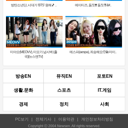
방탄소년단, 시대가 ‘BTS’ 원해🎵 ..
에이티즈, 둠칫❣️ 둠칫❣&#..
미야오(MEOVV), 미모가 넘사벽 (출
에스파(aespa), 죄송해요🥺🎤마이..
국)[뉴스엔TV]
방송EN
뮤직EN
포토EN
생활.문화
스포츠
IT.게임
경제
정치
사회
PC보기
|
전체기사
|
이용약관
|
개인정보처리방침
Copyright ⓒ 2004 Newsen. All rights reserved.