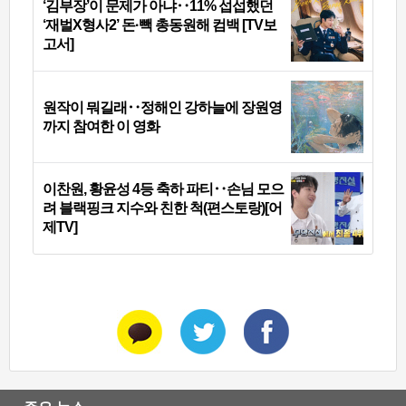
‘김부장’이 문제가 아냐‥11% 섭섭했던
‘재벌X형사2’ 돈·빽 총동원해 컴백 [TV보
고서]
원작이 뭐길래‥정해인 강하늘에 장원영
까지 참여한 이 영화
이찬원, 황윤성 4등 축하 파티‥손님 모으
려 블랙핑크 지수와 친한 척(편스토랑)[어
제TV]