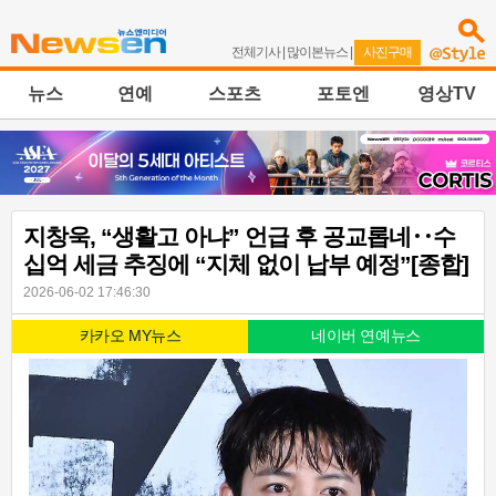
전체기사
|
많이본뉴스
|
사진구매
뉴스
연예
스포츠
포토엔
영상TV
지창욱, “생활고 아냐” 언급 후 공교롭네‥수
십억 세금 추징에 “지체 없이 납부 예정”[종합]
2026-06-02 17:46:30
카카오 MY뉴스
네이버 연예뉴스