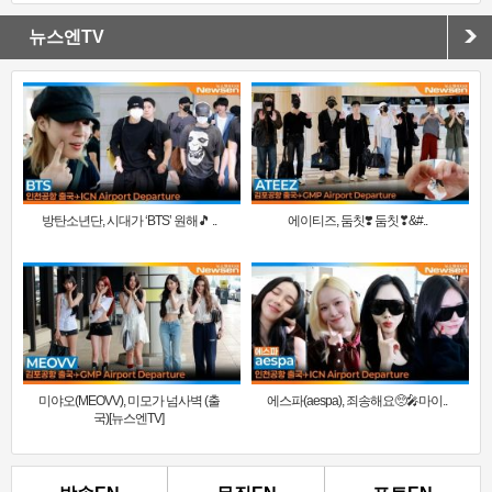
뉴스엔TV
방탄소년단, 시대가 ‘BTS’ 원해🎵 ..
에이티즈, 둠칫❣️ 둠칫❣&#..
미야오(MEOVV), 미모가 넘사벽 (출
에스파(aespa), 죄송해요🥺🎤마이..
국)[뉴스엔TV]