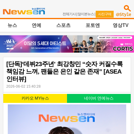
전체기사
|
많이본뉴스
|
사진구매
뉴스
연예
스포츠
포토엔
영상TV
[단독]‘데뷔23주년’ 최강창민 “숫자 커질수록
책임감 느껴, 팬들은 은인 같은 존재” [ASEA
인터뷰]
2026-06-02 15:40:28
카카오 MY뉴스
네이버 연예뉴스