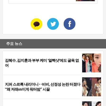
주요 뉴스
김혜수, 김지훈과 부부 케미 ‘얼빡샷’에도 굴욕 없
어
지퍼 스르륵 내리더니‥비비, 선정성 논란 터졌다
“왜 저래vs이게 워터밤” 시끌