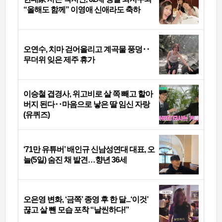
“올해도 함께” 이영애 신애라도 축하
오연수, 치마 걷어올리고 계곡물 풍덩‥
무더위 잊은 제주 휴가
이승철 겹경사, 위고비로 살 쪽 빼고 할아
버지 된다‥마음으로 낳은 딸 임신 자랑
(유퀴즈)
‘71만 유튜버’ 배인규 신남성연대 대표, 오
늘(5일) 숨진 채 발견…향년 36세
오은영 변화, ‘금쪽’ 종영 후 한 달...‘이것’
끊고 살 뺀 모습 포착 “날씬하다!”