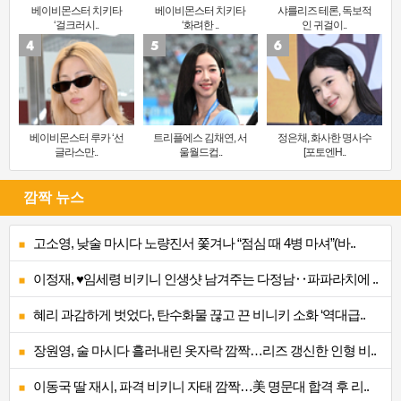
베이비몬스터 치키타
베이비몬스터 치키타
샤를리즈 테론, 독보적
‘걸크러시..
‘화려한 ..
인 귀걸이..
베이비몬스터 루카 ‘선
트리플에스 김채연, 서
정은채, 화사한 명사수
글라스만..
울월드컵..
[포토엔H..
깜짝 뉴스
고소영, 낮술 마시다 노량진서 쫓겨나 “점심 때 4병 마셔”(바..
이정재, ♥임세령 비키니 인생샷 남겨주는 다정남‥파파라치에 ..
혜리 과감하게 벗었다, 탄수화물 끊고 끈 비니키 소화 ‘역대급..
장원영, 술 마시다 흘러내린 옷자락 깜짝…리즈 갱신한 인형 비..
이동국 딸 재시, 파격 비키니 자태 깜짝…美 명문대 합격 후 리..