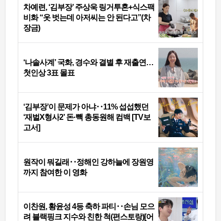
차예련, ‘김부장’ 주상욱 링거투혼+식스팩
비화 “옷 벗는데 아저씨는 안 된다고”(차
장금)
‘나솔사계’ 국화, 경수와 결별 후 재출연…
첫인상 3표 몰표
‘김부장’이 문제가 아냐‥11% 섭섭했던
‘재벌X형사2’ 돈·빽 총동원해 컴백 [TV보
고서]
원작이 뭐길래‥정해인 강하늘에 장원영
까지 참여한 이 영화
이찬원, 황윤성 4등 축하 파티‥손님 모으
려 블랙핑크 지수와 친한 척(편스토랑)[어