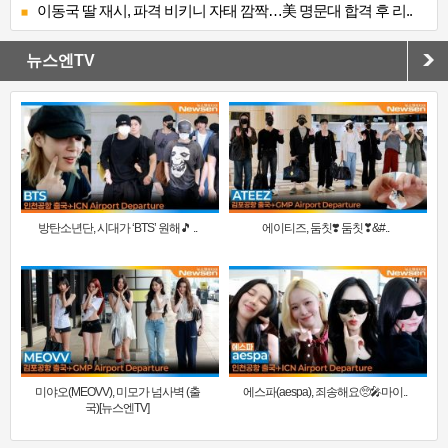
이동국 딸 재시, 파격 비키니 자태 깜짝…美 명문대 합격 후 리..
뉴스엔TV
방탄소년단, 시대가 ‘BTS’ 원해🎵 ..
에이티즈, 둠칫❣️ 둠칫❣&#..
미야오(MEOVV), 미모가 넘사벽 (출
에스파(aespa), 죄송해요🥺🎤마이..
국)[뉴스엔TV]