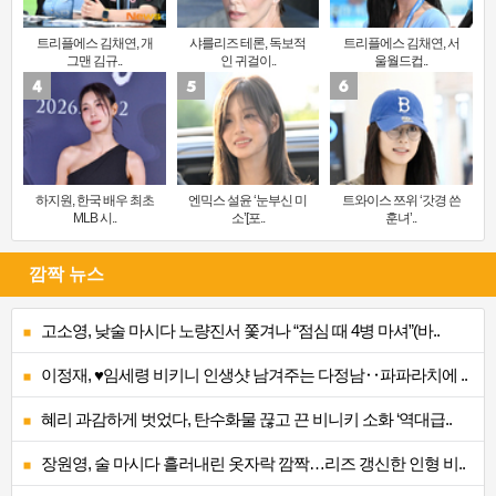
트리플에스 김채연, 개
샤를리즈 테론, 독보적
트리플에스 김채연, 서
그맨 김규..
인 귀걸이..
울월드컵..
하지원, 한국 배우 최초
엔믹스 설윤 ‘눈부신 미
트와이스 쯔위 ‘갓경 쓴
MLB 시..
소’[포..
훈녀’..
깜짝 뉴스
고소영, 낮술 마시다 노량진서 쫓겨나 “점심 때 4병 마셔”(바..
이정재, ♥임세령 비키니 인생샷 남겨주는 다정남‥파파라치에 ..
혜리 과감하게 벗었다, 탄수화물 끊고 끈 비니키 소화 ‘역대급..
장원영, 술 마시다 흘러내린 옷자락 깜짝…리즈 갱신한 인형 비..