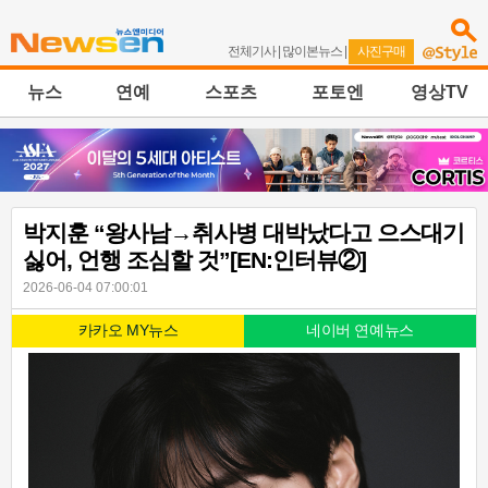
전체기사
|
많이본뉴스
|
사진구매
뉴스
연예
스포츠
포토엔
영상TV
박지훈 “왕사남→취사병 대박났다고 으스대기
싫어, 언행 조심할 것”[EN:인터뷰②]
2026-06-04 07:00:01
카카오 MY뉴스
네이버 연예뉴스