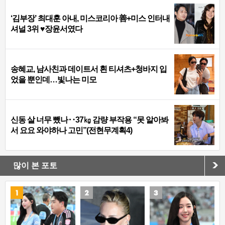
‘김부장’ 최대훈 아내, 미스코리아 善+미스 인터내
셔널 3위 ♥장윤서였다
송혜교, 남사친과 데이트서 흰 티셔츠+청바지 입
었을 뿐인데…빛나는 미모
신동 살 너무 뺐나‥37㎏ 감량 부작용 “못 알아봐
서 요요 와야하나 고민”(전현무계획4)
많이 본 포토