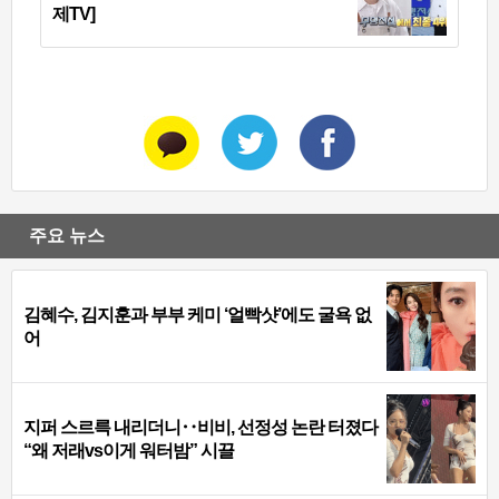
제TV]
주요 뉴스
김혜수, 김지훈과 부부 케미 ‘얼빡샷’에도 굴욕 없
어
지퍼 스르륵 내리더니‥비비, 선정성 논란 터졌다
“왜 저래vs이게 워터밤” 시끌