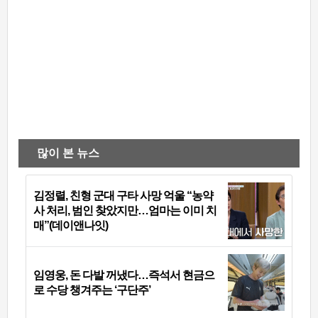
많이 본 뉴스
김정렬, 친형 군대 구타 사망 억울 “농약
사 처리, 범인 찾았지만…엄마는 이미 치
매”(데이앤나잇)
임영웅, 돈 다발 꺼냈다…즉석서 현금으
로 수당 챙겨주는 ‘구단주’