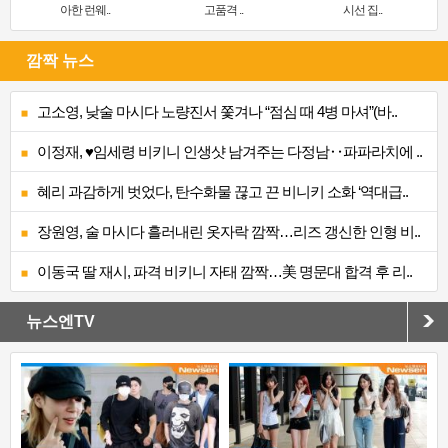
아한 런웨..
고품격 ..
시선 집..
깜짝 뉴스
고소영, 낮술 마시다 노량진서 쫓겨나 “점심 때 4병 마셔”(바..
이정재, ♥임세령 비키니 인생샷 남겨주는 다정남‥파파라치에 ..
혜리 과감하게 벗었다, 탄수화물 끊고 끈 비니키 소화 ‘역대급..
장원영, 술 마시다 흘러내린 옷자락 깜짝…리즈 갱신한 인형 비..
이동국 딸 재시, 파격 비키니 자태 깜짝…美 명문대 합격 후 리..
뉴스엔TV