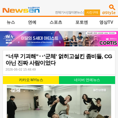
전체기사
|
많이본뉴스
|
사진구매
뉴스
연예
스포츠
포토엔
영상TV
“너무 기괴해”‥‘군체’ 얽히고설킨 좀비들, CG
아닌 진짜 사람이었다
2026-06-02 15:48:49
카카오 MY뉴스
네이버 연예뉴스