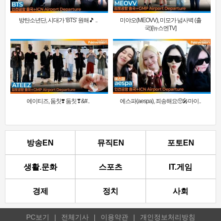
방탄소년단, 시대가 ‘BTS’ 원해🎵 ..
미야오(MEOVV), 미모가 넘사벽 (출
국)[뉴스엔TV]
에이티즈, 둠칫❣️ 둠칫❣&#..
에스파(aespa), 죄송해요🥺🎤마이..
방송EN
뮤직EN
포토EN
생활.문화
스포츠
IT.게임
경제
정치
사회
PC보기
|
전체기사
|
이용약관
|
개인정보처리방침