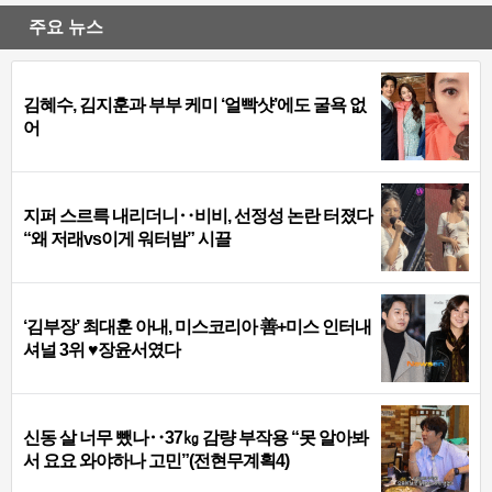
주요 뉴스
김혜수, 김지훈과 부부 케미 ‘얼빡샷’에도 굴욕 없
어
지퍼 스르륵 내리더니‥비비, 선정성 논란 터졌다
“왜 저래vs이게 워터밤” 시끌
‘김부장’ 최대훈 아내, 미스코리아 善+미스 인터내
셔널 3위 ♥장윤서였다
신동 살 너무 뺐나‥37㎏ 감량 부작용 “못 알아봐
서 요요 와야하나 고민”(전현무계획4)