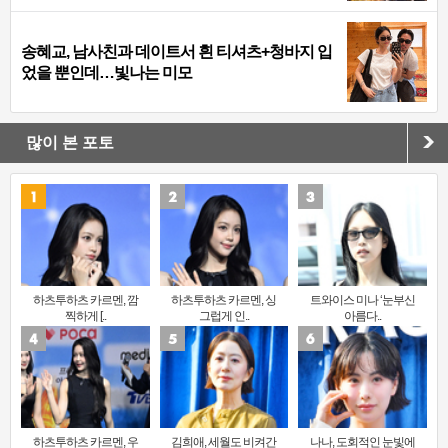
송혜교, 남사친과 데이트서 흰 티셔츠+청바지 입
었을 뿐인데…빛나는 미모
많이 본 포토
하츠투하츠 카르멘, 깜
하츠투하츠 카르멘, 싱
트와이스 미나 ‘눈부신
찍하게 [..
그럽게 인..
아름다..
하츠투하츠 카르멘, 우
김희애, 세월도 비켜간
나나, 도회적인 눈빛에