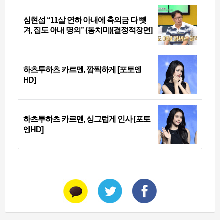
심현섭 “11살 연하 아내에 축의금 다 뺏
겨, 집도 아내 명의” (동치미)[결정적장면]
하츠투하츠 카르멘, 깜찍하게 [포토엔
HD]
하츠투하츠 카르멘, 싱그럽게 인사 [포토
엔HD]