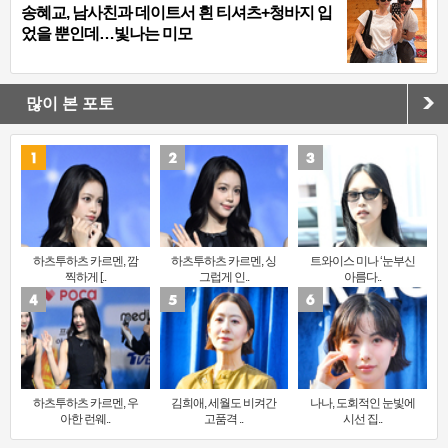
송혜교, 남사친과 데이트서 흰 티셔츠+청바지 입
었을 뿐인데…빛나는 미모
많이 본 포토
하츠투하츠 카르멘, 깜
하츠투하츠 카르멘, 싱
트와이스 미나 ‘눈부신
찍하게 [..
그럽게 인..
아름다..
하츠투하츠 카르멘, 우
김희애, 세월도 비켜간
나나, 도회적인 눈빛에
아한 런웨..
고품격 ..
시선 집..