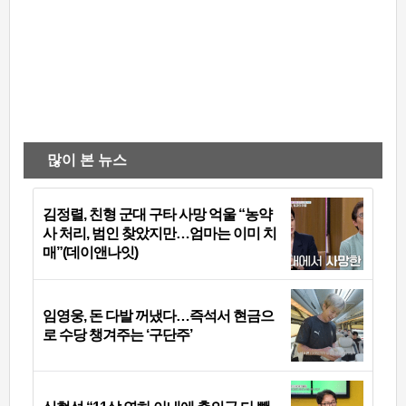
많이 본 뉴스
김정렬, 친형 군대 구타 사망 억울 “농약
사 처리, 범인 찾았지만…엄마는 이미 치
매”(데이앤나잇)
임영웅, 돈 다발 꺼냈다…즉석서 현금으
로 수당 챙겨주는 ‘구단주’