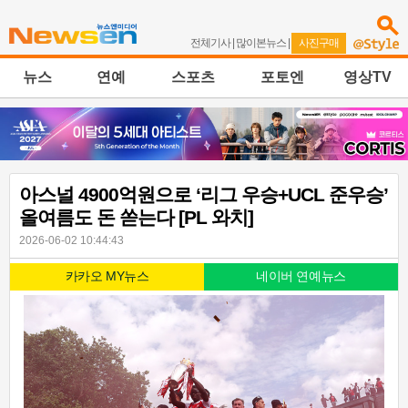
전체기사
|
많이본뉴스
|
사진구매
뉴스
연예
스포츠
포토엔
영상TV
아스널 4900억원으로 ‘리그 우승+UCL 준우승’
올여름도 돈 쏟는다 [PL 와치]
2026-06-02 10:44:43
카카오 MY뉴스
네이버 연예뉴스