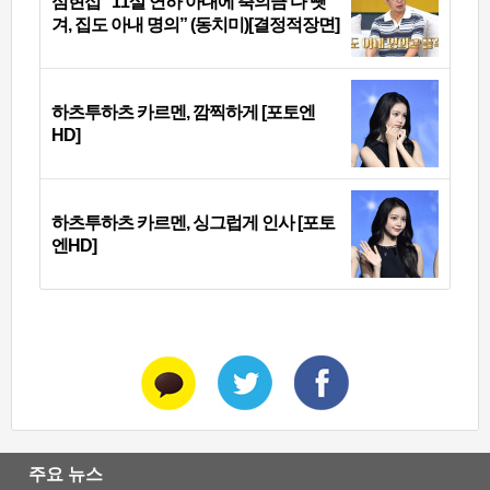
심현섭 “11살 연하 아내에 축의금 다 뺏
겨, 집도 아내 명의” (동치미)[결정적장면]
하츠투하츠 카르멘, 깜찍하게 [포토엔
HD]
하츠투하츠 카르멘, 싱그럽게 인사 [포토
엔HD]
주요 뉴스