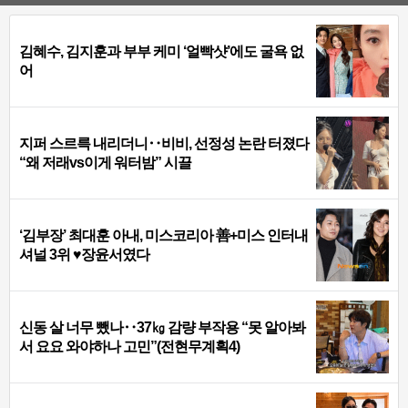
김혜수, 김지훈과 부부 케미 ‘얼빡샷’에도 굴욕 없
어
지퍼 스르륵 내리더니‥비비, 선정성 논란 터졌다
“왜 저래vs이게 워터밤” 시끌
‘김부장’ 최대훈 아내, 미스코리아 善+미스 인터내
셔널 3위 ♥장윤서였다
신동 살 너무 뺐나‥37㎏ 감량 부작용 “못 알아봐
서 요요 와야하나 고민”(전현무계획4)