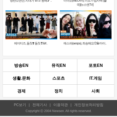
방탄소년단, 시대가 ‘BTS’ 원해🎵 ..
미야오(MEOVV), 미모가 넘사벽 (출
국)[뉴스엔TV]
에이티즈, 둠칫❣️ 둠칫❣&#..
에스파(aespa), 죄송해요🥺🎤마이..
방송EN
뮤직EN
포토EN
생활.문화
스포츠
IT.게임
경제
정치
사회
PC보기
|
전체기사
|
이용약관
|
개인정보처리방침
Copyright ⓒ 2004 Newsen. All rights reserved.