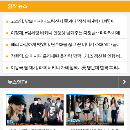
깜짝 뉴스
고소영, 낮술 마시다 노량진서 쫓겨나 “점심 때 4병 마셔”(바..
이정재, ♥임세령 비키니 인생샷 남겨주는 다정남‥파파라치에 ..
혜리 과감하게 벗었다, 탄수화물 끊고 끈 비니키 소화 ‘역대급..
장원영, 술 마시다 흘러내린 옷자락 깜짝…리즈 갱신한 인형 비..
이동국 딸 재시, 파격 비키니 자태 깜짝…美 명문대 합격 후 리..
뉴스엔TV