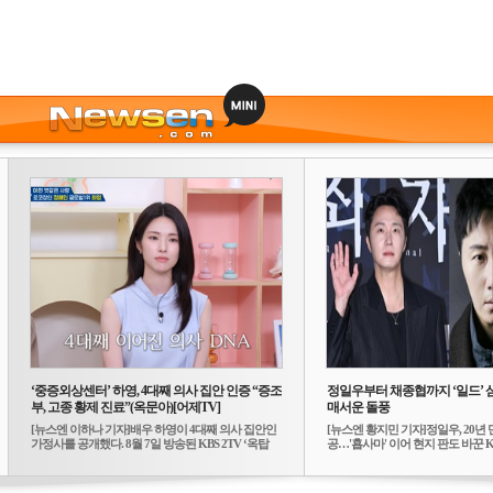
‘중증외상센터’ 하영, 4대째 의사 집안 인증 “증조
정일우부터 채종협까지 ‘일드’ 
부, 고종 황제 진료”(옥문아)[어제TV]
매서운 돌풍
[뉴스엔 이하나 기자]배우 하영이 4대째 의사 집안인
[뉴스엔 황지민 기자]정일우, 20년 
가정사를 공개했다. 8월 7일 방송된 KBS 2TV ‘옥탑
공…'횹사마' 이어 현지 판도 바꾼 K-
방...