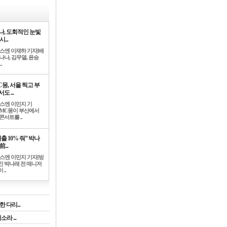
나, 도회적인 눈빛
시...
뉴스엔 이재하 기자]배
나나, 김무열, 윤승
.
C몽, 서울 찍고 부
도 ...
뉴스엔 이민지 기
]MC몽이 부산에서
콘서트를 ..
출 10% 줘” 박나
前...
뉴스엔 이민지 기자]방
인 박나래 전 매니저
 ..
 다리...
라 ...