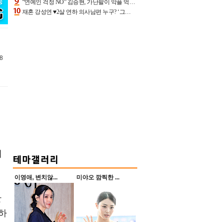
“연예인 걱정 NO” 김승현, 가난팔이 악플 억울할만‥아내+딸과 日 여행
재혼 강성연 ♥2살 연하 의사남편 누구? ‘그알’ 자문의에 훈남 비주얼 초엘리트 스펙 [종합]
8
에
이영애, 변치않...
미야오 깜찍한 ...
난
하