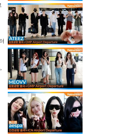
르
인터
,