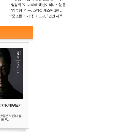
엄정화 “이 나이에 액션이라니‥눈물 ..
‘김부장’ 감독, 소지섭 캐스팅 2번 ..
‘중소돌의 기적’ 키오프, 3년만 사옥..
삼킨 K-배우들의
만 일본 도전 대성
배우...