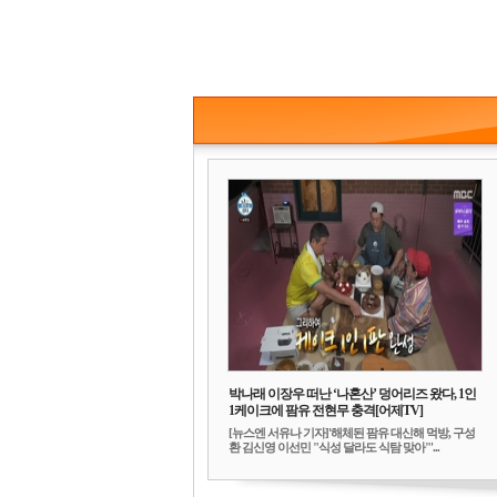
박나래 이장우 떠난 ‘나혼산’ 덩어리즈 왔다, 1인
1케이크에 팜유 전현무 충격[어제TV]
[뉴스엔 서유나 기자]'해체된 팜유 대신해 먹방, 구성
환 김신영 이선민 "식성 달라도 식탐 맞아"'...