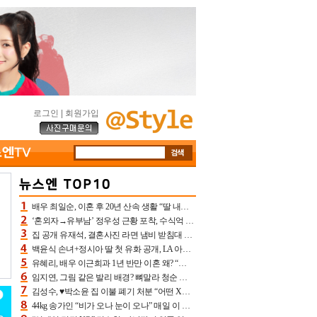
로그인
|
회원가입
배우 최일순, 이혼 후 20년 산속 생활 “딸 내가 버렸다고 원망‥맘 아파”(특종)[어제TV]
‘혼외자→유부남’ 정우성 근황 포착, 수식억 해킹 피해 후배 만났다 “존경하는”
집 공개 유재석, 결혼사진 라면 냄비 받침대 되고 분노‥가족사진도 피해(놀뭐)[어제TV]
백윤식 손녀+정시아 딸 첫 유화 공개, LA 아트쇼→서울국제조각페스타 작가다운 수준급 실력
유혜리, 배우 이근희과 1년 반만 이혼 왜? “식칼 꽂고 의자 던져” 충격 폭로(특종)[어제TV]
임지연, 그림 같은 발리 배경? 뼈말라 청순 비키니 핏에 상대 안 되네
김성수, ♥박소윤 집 이불 폐기 처분 “어떤 X이랑 썼을지 몰라” 질투(신랑수업2)[어제TV]
44kg 송가인 “비가 오나 눈이 오나” 매일 이 운동, 허벅지 근육량 상승+체지방 감소