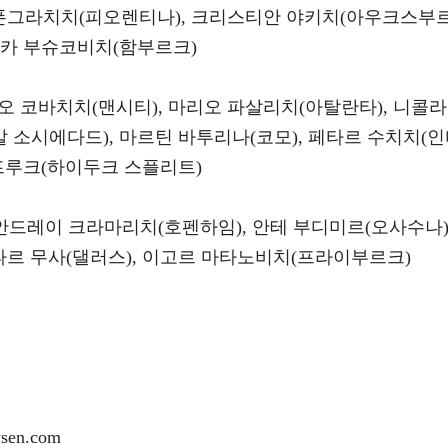
 폰그라치치(피오렌티나), 크리스티안 야키치(아우크스부
 루카 부슈코비치(함부르크)
마테오 코바치치(맨시티), 마리오 파살리치(아탈란타), 니콜라
알 소시에다드), 마르틴 바투리나(코모), 페타르 수치치(
 프루크(하이두크 스플리트)
 안드레이 크라마리치(호펜하임), 안테 부디미르(오사수나)
타르 무사(댈러스), 이고르 마타노비치(프라이부르크)
en.com