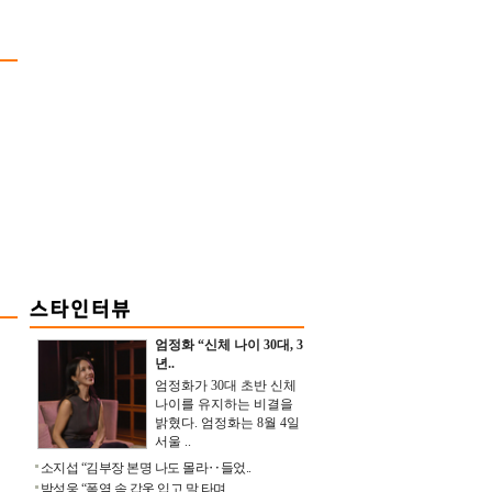
엄정화 “신체 나이 30대, 3
년..
엄정화가 30대 초반 신체
나이를 유지하는 비결을
밝혔다. 엄정화는 8월 4일
서울 ..
소지섭 “김부장 본명 나도 몰라‥들었..
박성웅 “폭염 속 갑옷 입고 말 타며 ..