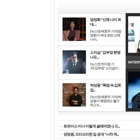
엄정화 “신체 나이 30
대, ...
[뉴스엔 배효주 기자]엄
정화가 30대 초반 신체
나이..
소지섭 “김부장 본명
나도...
[뉴스엔 하지원 기
자]'김부장' 소지섭이 ..
박성웅 “폭염 속 갑옷
입...
[뉴스엔 배효주 기자]박
성웅이 폭염에도 불구
하고 K..
-
트와이스 미나 이렇게 글래머였나, 드...
-
양정원, 으리으리한 집 공개 “시차 적...