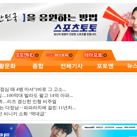
심 때 4병 마셔”(바로 그 고소...
…100억대 빌라도 팔고 14억 아파...
깜짝…리즈 갱신한 인형 비주얼
는 다정남‥파파라치에 걸린 11년차...
 비니키 소화 ‘역대급’