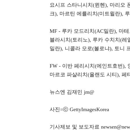
요시프 스타니시치(뮌헨), 마리오
크), 마르틴 에를리치(미트윌란),
MF - 루카 모드리치(AC밀란), 
블라시치(토리노), 루카 수치치(레
밀란), 니콜라 모로(볼로냐), 토니
FW - 이반 페리시치(에인트호번),
마르코 파샬리치(올랜도 시티), 페
뉴스엔 김재민 jm@
사진=ⓒ GettyImagesKorea
기사제보 및 보도자료 newsen@news