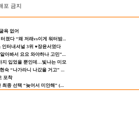
재배포 금지
 굴욕 없어
졌다 “왜 저래vs이게 워터밤...
스 인터내셔널 3위 ♥장윤서였다
 알아봐서 요요 와야하나 고민”...
바지 입었을 뿐인데…빛나는 미모
숙 “나가라니 나갔을 거고” ...
모 포착
종 선택 “늦어서 미안해” (...