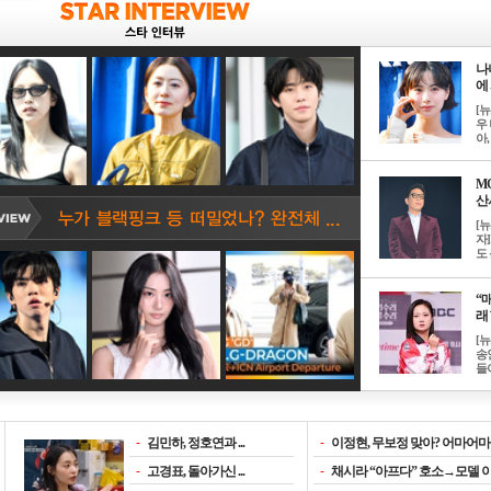
나
에 
[
우 
아, .
M
산서
[
자
도 
“매
래 
[
송
들이
-
김민하, 정호연과 ...
-
이정현, 무보정 맞아? 어마어마한
-
고경표, 돌아가신 ...
-
채시라 “아프다” 호소→모델 이소