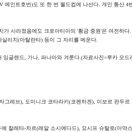
SV 에인트호번)도 또 한 번 월드컵에 나선다. 개인 통산 4
치가 사라졌음에도 크로아티아의 '황금 중원'은 여전하다.
파살리치(아탈란타) 등이 그 자리를 메운다.
 잉글랜드, 가나, 파나마와 겨룬다.(자료사진=루카 모드
 자그레브), 도미니크 코타라키(코펜하겐), 이보르 판두르
 두예 찰레타-차르(레알 소시에다드), 요시프 슈탈로(아약스)