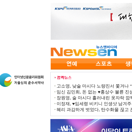
고소영, 낮술 마시다 노량진서 쫓겨나 “점
임신 김민희, 돈 없는 ♥홍상수 불륜 진심
장원영, 술 마시다 흘러내린 옷자락 
이정재, ♥임세령 비키니 인생샷 남겨주
혜리 과감하게 벗었다, 탄수화물 끊고 끈