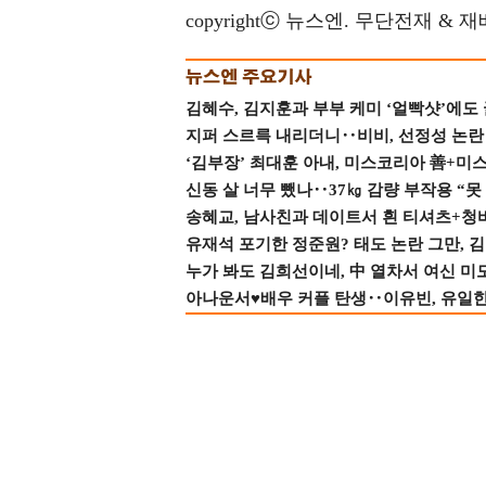
copyrightⓒ 뉴스엔. 무단전재 & 
김혜수, 김지훈과 부부 케미 ‘얼빡샷’에도
지퍼 스르륵 내리더니‥비비, 선정성 논란 터
‘김부장’ 최대훈 아내, 미스코리아 善+미
신동 살 너무 뺐나‥37㎏ 감량 부작용 “못
송혜교, 남사친과 데이트서 흰 티셔츠+청
유재석 포기한 정준원? 태도 논란 그만, 김현
누가 봐도 김희선이네, 中 열차서 여신 미
아나운서♥배우 커플 탄생‥이유빈, 유일한 최