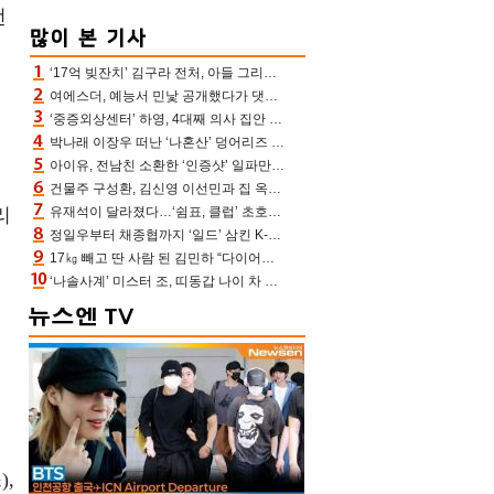
번
‘17억 빚잔치’ 김구라 전처, 아들 그리는 “나 뿐인데” 친엄마 챙기는 효심 눈길
여에스더, 예능서 민낯 공개했다가 댓글에 충격 “눈 왜 저렇게 처졌냐고”(에스더TV)
‘중증외상센터’ 하영, 4대째 의사 집안 인증 “증조부, 고종 황제 진료”(옥문아)[어제TV]
박나래 이장우 떠난 ‘나혼산’ 덩어리즈 왔다, 1인 1케이크에 팜유 전현무 충격[어제TV]
아이유, 전남친 소환한 ‘인증샷’ 일파만파 속…남사친 변우석 선물도 남겼나 ‘훈훈’
건물주 구성환, 김신영 이선민과 집 옥상서 41만원 한우 파티 “화력이 성화봉송”(나혼산)
리
유재석이 달라졌다…‘쉼표, 클럽’ 초호화 코스에 주우재도 감탄 (놀면 뭐하니?)
정일우부터 채종협까지 ‘일드’ 삼킨 K-배우들의 매서운 돌풍
17㎏ 빼고 딴 사람 된 김민하 “다이어트 화제돼 깜짝, 이럴 일인가”(전현무계획4)[어제TV]
‘나솔사계’ 미스터 조, 띠동갑 나이 차 고백…3MC ‘말잇못’
,