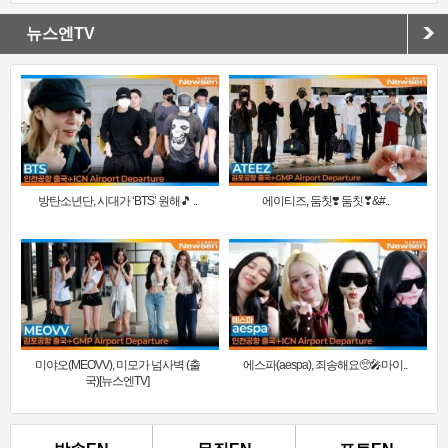
뉴스엔TV
방탄소년단, 시대가 ‘BTS’ 원해🎵 ..
에이티즈, 둠칫❣️ 둠칫❣&#..
미야오(MEOVV), 미모가 넘사벽 (출
에스파(aespa), 죄송해요🥺🎤마이..
국)[뉴스엔TV]