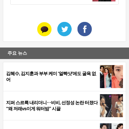
주요 뉴스
김혜수, 김지훈과 부부 케미 ‘얼빡샷’에도 굴욕 없
어
지퍼 스르륵 내리더니‥비비, 선정성 논란 터졌다
“왜 저래vs이게 워터밤” 시끌