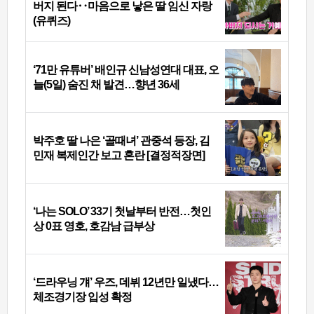
버지 된다‥마음으로 낳은 딸 임신 자랑
(유퀴즈)
‘71만 유튜버’ 배인규 신남성연대 대표, 오
늘(5일) 숨진 채 발견…향년 36세
박주호 딸 나은 ‘골때녀’ 관중석 등장, 김
민재 복제인간 보고 혼란 [결정적장면]
‘나는 SOLO’ 33기 첫날부터 반전…첫인
상 0표 영호, 호감남 급부상
‘드라우닝 걔’ 우즈, 데뷔 12년만 일냈다…
체조경기장 입성 확정