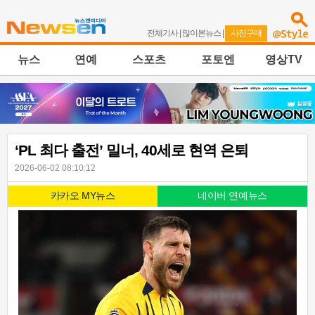
전체기사
|
많이본뉴스
|
사진구매
뉴스
연예
스포츠
포토엔
영상TV
‘PL 최다 출전’ 밀너, 40세로 현역 은퇴
2026-06-02 08:10:12
카카오 MY뉴스
네이버 연예뉴스