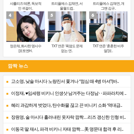
샤를리즈 테론, 독보적
트리플에스 김채연, 서
트리플에스 김채연, 개
인 귀걸이..
울월드컵..
그맨 김규..
정은채, 화사한 명사수
TXT 연준 ‘폭염도 문제
TXT 연준 ‘훈훈한 비주
[포토엔H..
없는 연..
얼’[포..
깜짝 뉴스
고소영, 낮술 마시다 노량진서 쫓겨나 “점심 때 4병 마셔”(바..
이정재, ♥임세령 비키니 인생샷 남겨주는 다정남‥파파라치에 ..
혜리 과감하게 벗었다, 탄수화물 끊고 끈 비니키 소화 ‘역대급..
장원영, 술 마시다 흘러내린 옷자락 깜짝…리즈 갱신한 인형 비..
이동국 딸 재시, 파격 비키니 자태 깜짝…美 명문대 합격 후 리..