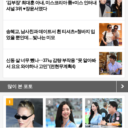
‘김부장’ 최대훈 아내, 미스코리아 善+미스 인터내
셔널 3위 ♥장윤서였다
송혜교, 남사친과 데이트서 흰 티셔츠+청바지 입
었을 뿐인데…빛나는 미모
신동 살 너무 뺐나‥37㎏ 감량 부작용 “못 알아봐
서 요요 와야하나 고민”(전현무계획4)
많이 본 포토