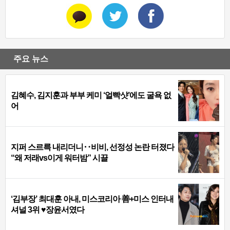
주요 뉴스
김혜수, 김지훈과 부부 케미 ‘얼빡샷’에도 굴욕 없
어
지퍼 스르륵 내리더니‥비비, 선정성 논란 터졌다
“왜 저래vs이게 워터밤” 시끌
‘김부장’ 최대훈 아내, 미스코리아 善+미스 인터내
셔널 3위 ♥장윤서였다