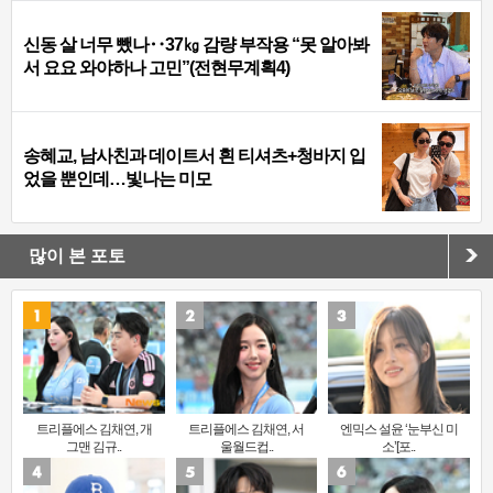
신동 살 너무 뺐나‥37㎏ 감량 부작용 “못 알아봐
서 요요 와야하나 고민”(전현무계획4)
송혜교, 남사친과 데이트서 흰 티셔츠+청바지 입
었을 뿐인데…빛나는 미모
많이 본 포토
트리플에스 김채연, 개
트리플에스 김채연, 서
엔믹스 설윤 ‘눈부신 미
그맨 김규..
울월드컵..
소’[포..