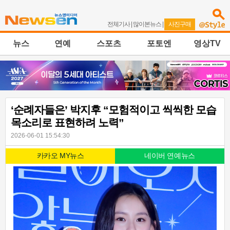
전체기사
|
많이본뉴스
|
사진구매
뉴스
연예
스포츠
포토엔
영상TV
‘순례자들은’ 박지후 “모험적이고 씩씩한 모습
목소리로 표현하려 노력”
2026-06-01 15:54:30
카카오 MY뉴스
네이버 연예뉴스