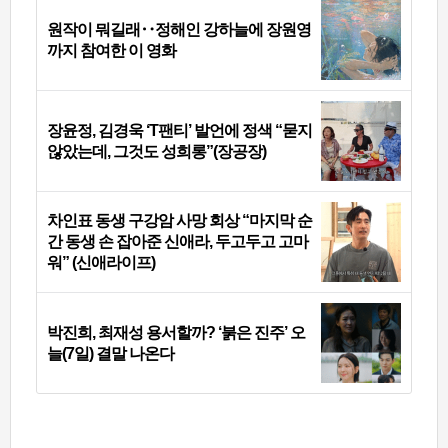
원작이 뭐길래‥정해인 강하늘에 장원영
까지 참여한 이 영화
장윤정, 김경욱 ‘T팬티’ 발언에 정색 “묻지
않았는데, 그것도 성희롱”(장공장)
차인표 동생 구강암 사망 회상 “마지막 순
간 동생 손 잡아준 신애라, 두고두고 고마
워” (신애라이프)
박진희, 최재성 용서할까? ‘붉은 진주’ 오
늘(7일) 결말 나온다