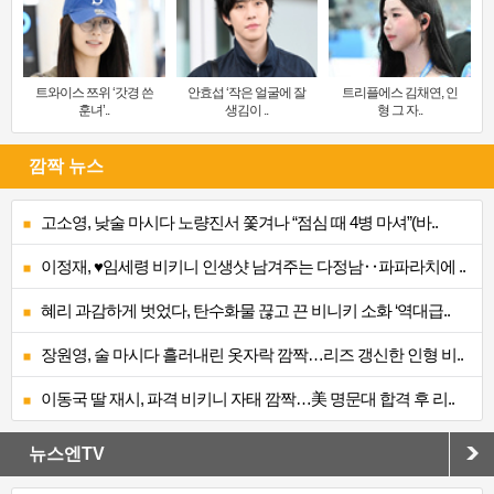
트와이스 쯔위 ‘갓경 쓴
안효섭 ‘작은 얼굴에 잘
트리플에스 김채연, 인
훈녀’..
생김이 ..
형 그 자..
깜짝 뉴스
고소영, 낮술 마시다 노량진서 쫓겨나 “점심 때 4병 마셔”(바..
이정재, ♥임세령 비키니 인생샷 남겨주는 다정남‥파파라치에 ..
혜리 과감하게 벗었다, 탄수화물 끊고 끈 비니키 소화 ‘역대급..
장원영, 술 마시다 흘러내린 옷자락 깜짝…리즈 갱신한 인형 비..
이동국 딸 재시, 파격 비키니 자태 깜짝…美 명문대 합격 후 리..
뉴스엔TV