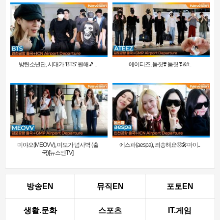
방탄소년단, 시대가 ‘BTS’ 원해🎵 ..
에이티즈, 둠칫❣️ 둠칫❣&#..
미야오(MEOVV), 미모가 넘사벽 (출
에스파(aespa), 죄송해요🥺🎤마이..
국)[뉴스엔TV]
방송EN
뮤직EN
포토EN
생활.문화
스포츠
IT.게임