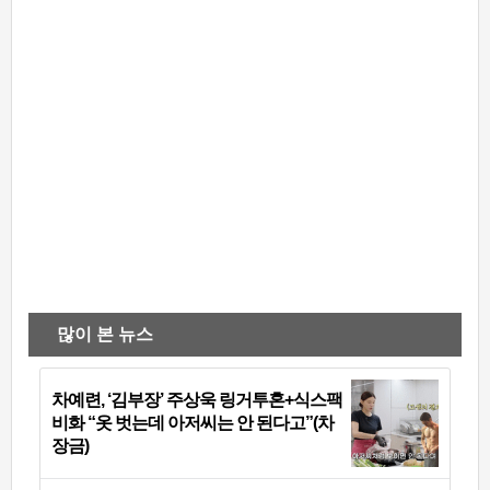
많이 본 뉴스
차예련, ‘김부장’ 주상욱 링거투혼+식스팩
비화 “옷 벗는데 아저씨는 안 된다고”(차
장금)