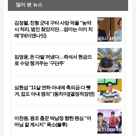
많이 본 뉴스
김정렬, 친형 군대 구타 사망 억울 “농약
사 처리, 범인 찾았지만…엄마는 이미 치
매”(데이앤나잇)
임영웅, 돈 다발 꺼냈다…즉석서 현금으
로 수당 챙겨주는 ‘구단주’
심현섭 “11살 연하 아내에 축의금 다 뺏
겨, 집도 아내 명의” (동치미)[결정적장면]
이찬원, 원조 춤꾼 박남정 향한 팬심 “어
머님 잘 계시지” 폭소(불후)