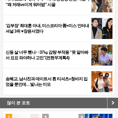
“왜 저래vs이게 워터밤” 시끌
‘김부장’ 최대훈 아내, 미스코리아 善+미스 인터내
셔널 3위 ♥장윤서였다
신동 살 너무 뺐나‥37㎏ 감량 부작용 “못 알아봐
서 요요 와야하나 고민”(전현무계획4)
송혜교, 남사친과 데이트서 흰 티셔츠+청바지 입
었을 뿐인데…빛나는 미모
많이 본 포토