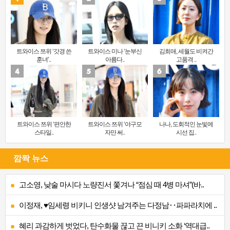
트와이스 쯔위 ‘갓경 쓴
트와이스 미나 ‘눈부신
김희애, 세월도 비켜간
훈녀’..
아름다..
고품격 ..
트와이스 쯔위 ‘편안한
트와이스 쯔위 ‘야구모
나나, 도회적인 눈빛에
스타일..
자만 써..
시선 집..
깜짝 뉴스
고소영, 낮술 마시다 노량진서 쫓겨나 “점심 때 4병 마셔”(바..
이정재, ♥임세령 비키니 인생샷 남겨주는 다정남‥파파라치에 ..
혜리 과감하게 벗었다, 탄수화물 끊고 끈 비니키 소화 ‘역대급..