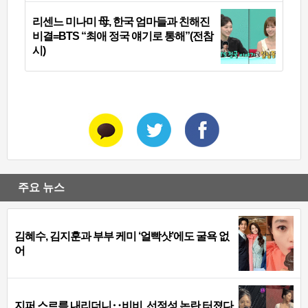
리센느 미나미 母, 한국 엄마들과 친해진
비결=BTS “최애 정국 얘기로 통해”(전참
시)
주요 뉴스
김혜수, 김지훈과 부부 케미 ‘얼빡샷’에도 굴욕 없
어
지퍼 스르륵 내리더니‥비비, 선정성 논란 터졌다