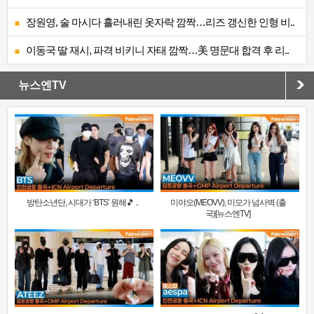
장원영, 술 마시다 흘러내린 옷자락 깜짝…리즈 갱신한 인형 비..
이동국 딸 재시, 파격 비키니 자태 깜짝…美 명문대 합격 후 리..
뉴스엔TV
방탄소년단, 시대가 ‘BTS’ 원해🎵 ..
미야오(MEOVV), 미모가 넘사벽 (출
국)[뉴스엔TV]