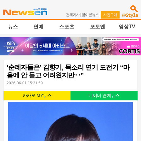
전체기사
|
많이본뉴스
|
사진구매
뉴스
연예
스포츠
포토엔
영상TV
‘순례자들은’ 김향기, 목소리 연기 도전기 “마
음에 안 들고 어려웠지만‥”
2026-06-01 15:31:59
카카오 MY뉴스
네이버 연예뉴스