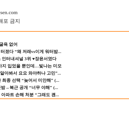
en.com
재배포 금지
 굴욕 없어
졌다 “왜 저래vs이게 워터밤...
스 인터내셔널 3위 ♥장윤서였다
바지 입었을 뿐인데…빛나는 미모
 알아봐서 요요 와야하나 고민”...
종 선택 “늦어서 미안해” (...
→복근 공개 “너무 야해” (...
 아파트 손해 처분 “그래도 괜...