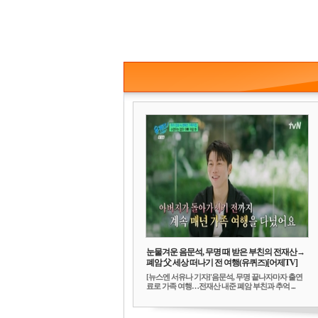
눈물겨운 음문석, 무명 때 받은 부친의 전재산→
폐암 父 세상 떠나기 전 여행(유퀴즈)[어제TV]
[뉴스엔 서유나 기자]'음문석, 무명 끝나자마자 출연
료로 가족 여행…전재산 내준 폐암 부친과 추억 ...