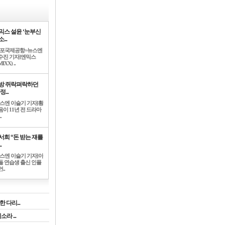
믹스 설윤 ‘눈부신
...
김포국제공항=뉴스엔
수진 기자]엔믹스
IXX) ..
방 쥐락펴락하던
정...
뉴스엔 이슬기 기자]황
음이 11년 전 드라마
.
서희 “돈 받는 쟤를
.
뉴스엔 이슬기 기자]아
돌 연습생 출신 인플
..
 다리...
라 ...