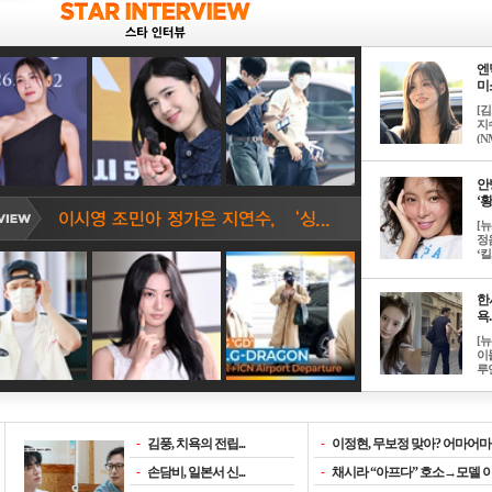
엔
미소
[
지
(NM
안
‘황
[
정
‘킬.
한
욕..
[
이
루언
-
김풍, 치욕의 전립...
-
이정현, 무보정 맞아? 어마어마한
-
손담비, 일본서 신...
-
채시라 “아프다” 호소→모델 이소