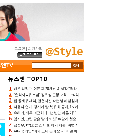
로그인
|
회원가입
배우 최일순, 이혼 후 20년 산속 생활 “딸 내가 버렸다고 원망‥맘 아파”(특종)[어제TV]
‘혼외자→유부남’ 정우성 근황 포착, 수식억 해킹 피해 후배 만났다 “존경하는”
집 공개 유재석, 결혼사진 라면 냄비 받침대 되고 분노‥가족사진도 피해(놀뭐)[어제TV]
백윤식 손녀+정시아 딸 첫 유화 공개, LA 아트쇼→서울국제조각페스타 작가다운 수준급 실력
유혜리, 배우 이근희과 1년 반만 이혼 왜? “식칼 꽂고 의자 던져” 충격 폭로(특종)[어제TV]
임지연, 그림 같은 발리 배경? 뼈말라 청순 비키니 핏에 상대 안 되네
김성수, ♥박소윤 집 이불 폐기 처분 “어떤 X이랑 썼을지 몰라” 질투(신랑수업2)[어제TV]
44kg 송가인 “비가 오나 눈이 오나” 매일 이 운동, 허벅지 근육량 상승+체지방 감소