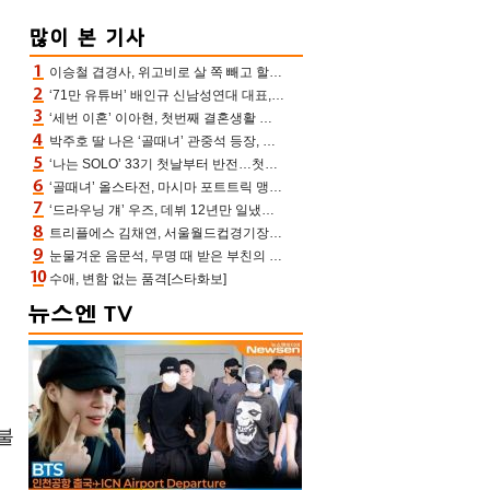
이승철 겹경사, 위고비로 살 쪽 빼고 할아버지 된다‥마음으로 낳은 딸 임신 자랑(유퀴즈)
‘71만 유튜버’ 배인규 신남성연대 대표, 오늘(5일) 숨진 채 발견…향년 36세
‘세번 이혼’ 이아현, 첫번째 결혼생활 떠올리며 눈물 “첫 남편에 미안해”(새롭게하소서)
박주호 딸 나은 ‘골때녀’ 관중석 등장, 김민재 복제인간 보고 혼란 [결정적장면]
‘나는 SOLO’ 33기 첫날부터 반전…첫인상 0표 영호, 호감남 급부상
‘골때녀’ 올스타전, 마시마 포트트릭 맹추격전 5:4 골 잔치 ‘짜릿’ [어제TV]
‘드라우닝 걔’ 우즈, 데뷔 12년만 일냈다…체조경기장 입성 확정
트리플에스 김채연, 서울월드컵경기장에 뜬 맨시티 여신 [포토엔HD]
눈물겨운 음문석, 무명 때 받은 부친의 전재산→폐암 父 세상 떠나기 전 여행(유퀴즈)[어제TV]
수애, 변함 없는 품격[스타화보]
불