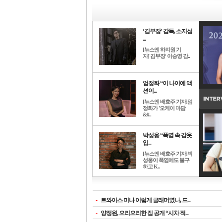
‘김부장’ 감독, 소지섭
...
[뉴스엔 하지원 기
자]'김부장' 이승영 감..
엄정화 “이 나이에 액
션이...
[뉴스엔 배효주 기자]엄
정화가 '오케이 마담
&#..
박성웅 “폭염 속 갑옷
입...
[뉴스엔 배효주 기자]박
성웅이 폭염에도 불구
하고 K..
-
트와이스 미나 이렇게 글래머였나, 드...
-
양정원, 으리으리한 집 공개 “시차 적...