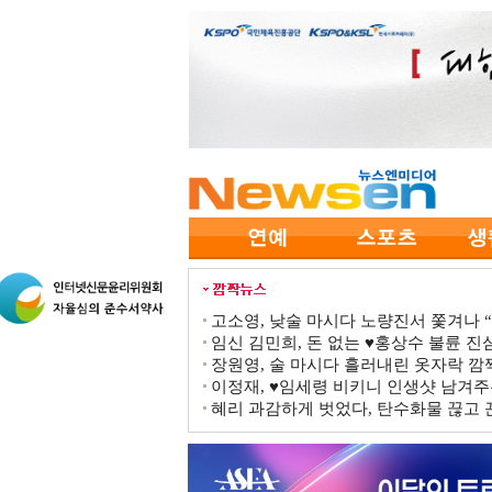
고소영, 낮술 마시다 노량진서 쫓겨나 “점
임신 김민희, 돈 없는 ♥홍상수 불륜 진심
장원영, 술 마시다 흘러내린 옷자락 
이정재, ♥임세령 비키니 인생샷 남겨주
혜리 과감하게 벗었다, 탄수화물 끊고 끈