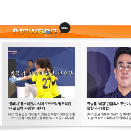
‘골때녀’ 올스타전, 마시마 포트트릭 맹추격전
류승룡, ‘비광’ 간담회서 두번이나
5:4 골 잔치 ‘짜릿’ [어제TV]
송합니다”[종합]
[뉴스엔 유경상 기자]실력 있는 선수들이 새로운 조합
[뉴스엔 글 배효주 기자/사진 이재
으로 모인 올스타전인 만큼 빠른 속도로 골이 터지며
'비광' 제작보고회에서 두 번이나 공식
...