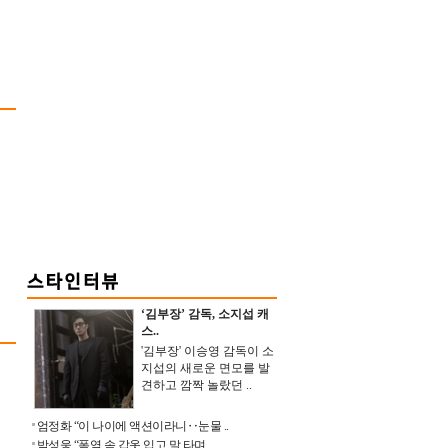
‘김부장’ 감독, 소지섭 캐
스..
'김부장' 이승영 감독이 소
지섭의 새로운 면모를 발
견하고 깜짝 놀랐던 ..
엄정화 “이 나이에 액션이라니‥눈물 ..
박성웅 “폭염 속 갑옷 입고 말 타며 ..