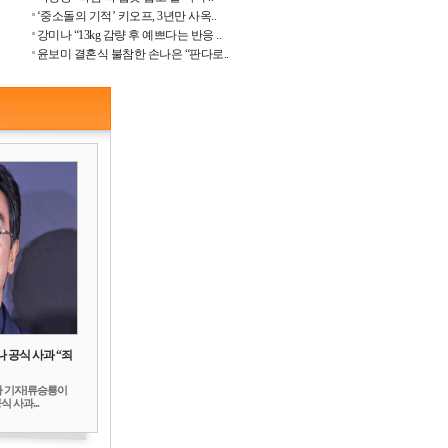
‘중소돌의 기적’ 키오프, 3년만 사옥..
강미나 “13kg 감량 후 예쁘다는 반응 ..
윤보미 결혼식 불참한 손나은 “판다로..
 공식 사과 “죄
하 기자]류승룡이
 사과...