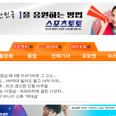
심 때 4병 마셔”(바로 그 고소...
…100억대 빌라도 팔고 14억 아파...
깜짝…리즈 갱신한 인형 비주얼
는 다정남‥파파라치에 걸린 11년차...
 비니키 소화 ‘역대급’