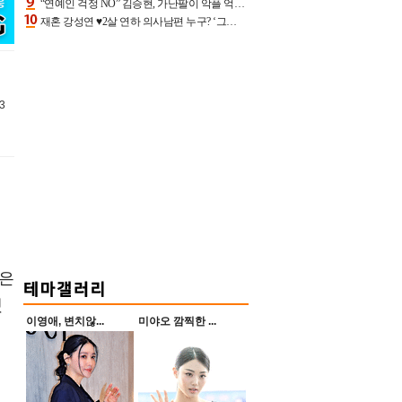
“연예인 걱정 NO” 김승현, 가난팔이 악플 억울할만‥아내+딸과 日 여행
재혼 강성연 ♥2살 연하 의사남편 누구? ‘그알’ 자문의에 훈남 비주얼 초엘리트 스펙 [종합]
3
들은
했
이영애, 변치않...
미야오 깜찍한 ...