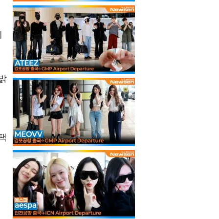
에
밝
로
택