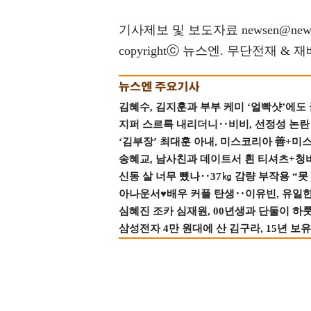
기사제보 및 보도자료 newsen@news
copyrightⓒ 뉴스엔. 무단전재 & 
김혜수, 김지훈과 부부 케미 ‘얼빡샷’에도
지퍼 스르륵 내리더니‥비비, 선정성 논란 터
‘김부장’ 최대훈 아내, 미스코리아 善+미
송혜교, 남사친과 데이트서 흰 티셔츠+청
신동 살 너무 뺐나‥37㎏ 감량 부작용 “못
아나운서♥배우 커플 탄생‥이유빈, 유일한 최
심혜진 조카 심재원, 00년생과 단둘이 하룻밤
삼성전자 4만 원대에 산 김구라, 15년 보유