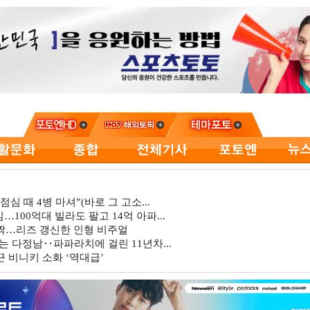
심 때 4병 마셔”(바로 그 고소...
…100억대 빌라도 팔고 14억 아파...
깜짝…리즈 갱신한 인형 비주얼
는 다정남‥파파라치에 걸린 11년차...
 비니키 소화 ‘역대급’