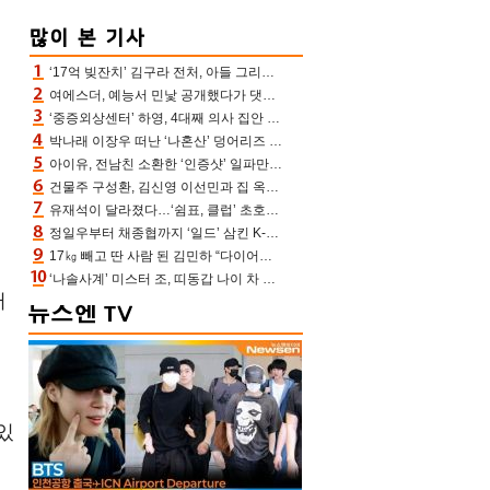
‘17억 빚잔치’ 김구라 전처, 아들 그리는 “나 뿐인데” 친엄마 챙기는 효심 눈길
여에스더, 예능서 민낯 공개했다가 댓글에 충격 “눈 왜 저렇게 처졌냐고”(에스더TV)
‘중증외상센터’ 하영, 4대째 의사 집안 인증 “증조부, 고종 황제 진료”(옥문아)[어제TV]
박나래 이장우 떠난 ‘나혼산’ 덩어리즈 왔다, 1인 1케이크에 팜유 전현무 충격[어제TV]
아이유, 전남친 소환한 ‘인증샷’ 일파만파 속…남사친 변우석 선물도 남겼나 ‘훈훈’
건물주 구성환, 김신영 이선민과 집 옥상서 41만원 한우 파티 “화력이 성화봉송”(나혼산)
유재석이 달라졌다…‘쉼표, 클럽’ 초호화 코스에 주우재도 감탄 (놀면 뭐하니?)
정일우부터 채종협까지 ‘일드’ 삼킨 K-배우들의 매서운 돌풍
17㎏ 빼고 딴 사람 된 김민하 “다이어트 화제돼 깜짝, 이럴 일인가”(전현무계획4)[어제TV]
‘나솔사계’ 미스터 조, 띠동갑 나이 차 고백…3MC ‘말잇못’
터
있