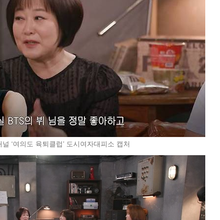
채널 ‘여의도 육퇴클럽’ 도시여자대피소 캡처