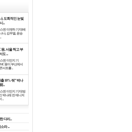
나, 도회적인 눈빛
시...
뉴스엔 이재하 기자]배
나나, 김무열, 윤승
.
C몽, 서울 찍고 부
도 ...
뉴스엔 이민지 기
]MC몽이 부산에서
콘서트를 ..
출 10% 줘” 박나
前...
뉴스엔 이민지 기자]방
인 박나래 전 매니저
 ..
 다리...
라 ...