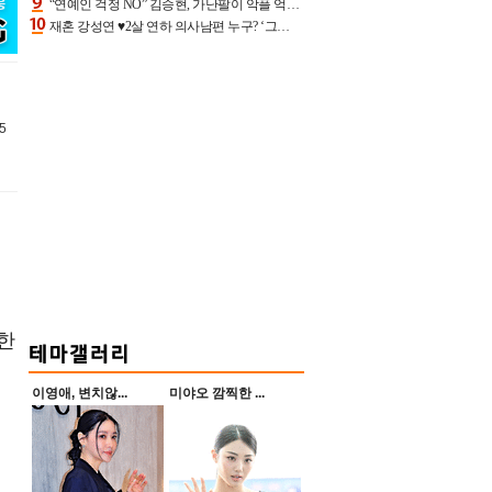
“연예인 걱정 NO” 김승현, 가난팔이 악플 억울할만‥아내+딸과 日 여행
재혼 강성연 ♥2살 연하 의사남편 누구? ‘그알’ 자문의에 훈남 비주얼 초엘리트 스펙 [종합]
5
무한
이영애, 변치않...
미야오 깜찍한 ...