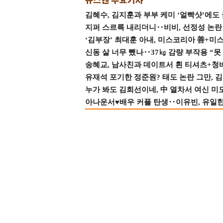
김혜수, 김지훈과 부부 케미 ‘얼빡샷’에도
지퍼 스르륵 내리더니‥비비, 선정성 논란 터
‘김부장’ 최대훈 아내, 미스코리아 善+미
신동 살 너무 뺐나‥37㎏ 감량 부작용 “못
송혜교, 남사친과 데이트서 흰 티셔츠+청
유재석 포기한 정준원? 태도 논란 그만, 김현
누가 봐도 김희선이네, 中 열차서 여신 미
아나운서♥배우 커플 탄생‥이유빈, 유일한 최