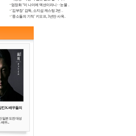
엄정화 “이 나이에 액션이라니‥눈물 ..
‘김부장’ 감독, 소지섭 캐스팅 2번 ..
‘중소돌의 기적’ 키오프, 3년만 사옥..
삼킨 K-배우들의
만 일본 도전 대성
배우...