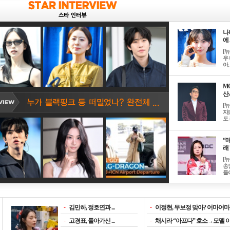
나
에 
[
우 
아, .
M
산서
[
자
도 
“매
래 
[
송
들이
-
김민하, 정호연과 ...
-
이정현, 무보정 맞아? 어마어마한
-
고경표, 돌아가신 ...
-
채시라 “아프다” 호소→모델 이소