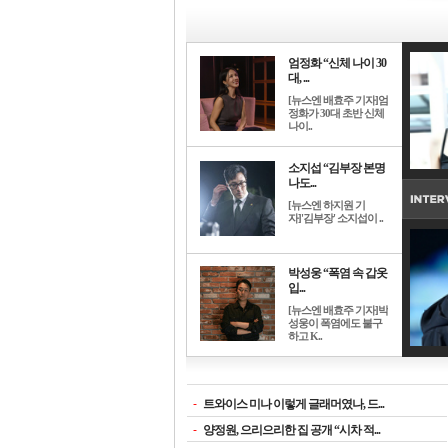
엄정화 “신체 나이 30
대, ...
[뉴스엔 배효주 기자]엄
정화가 30대 초반 신체
나이..
소지섭 “김부장 본명
나도...
[뉴스엔 하지원 기
자]'김부장' 소지섭이 ..
박성웅 “폭염 속 갑옷
입...
[뉴스엔 배효주 기자]박
성웅이 폭염에도 불구
하고 K..
-
트와이스 미나 이렇게 글래머였나, 드...
-
양정원, 으리으리한 집 공개 “시차 적...