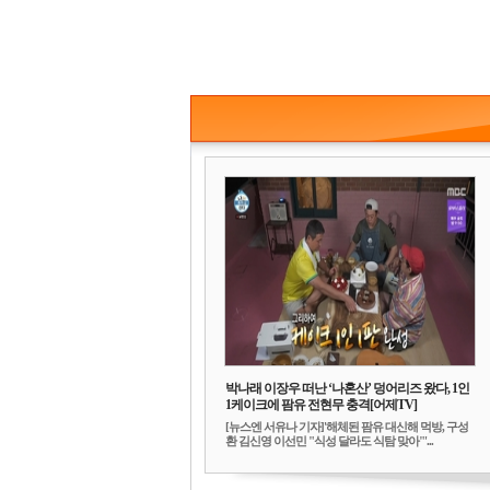
박나래 이장우 떠난 ‘나혼산’ 덩어리즈 왔다, 1인
1케이크에 팜유 전현무 충격[어제TV]
[뉴스엔 서유나 기자]'해체된 팜유 대신해 먹방, 구성
환 김신영 이선민 "식성 달라도 식탐 맞아"'...