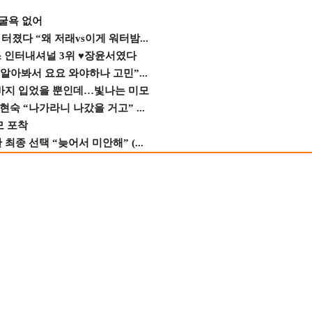
 굴욕 없어
졌다 “왜 저래vs이게 워터밤...
스 인터내셔널 3위 ♥장윤서였다
 알아봐서 요요 와야하나 고민”...
바지 입었을 뿐인데…빛나는 미모
숙 “나가라니 나갔을 거고” ...
모 포착
종 선택 “늦어서 미안해” (...