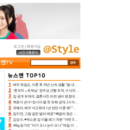
로그인
|
회원가입
배우 최일순, 이혼 후 20년 산속 생활 “딸 내가 버렸다고 원망‥맘 아파”(특종)[어제TV]
‘혼외자→유부남’ 정우성 근황 포착, 수식억 해킹 피해 후배 만났다 “존경하는”
집 공개 유재석, 결혼사진 라면 냄비 받침대 되고 분노‥가족사진도 피해(놀뭐)[어제TV]
백윤식 손녀+정시아 딸 첫 유화 공개, LA 아트쇼→서울국제조각페스타 작가다운 수준급 실력
유혜리, 배우 이근희과 1년 반만 이혼 왜? “식칼 꽂고 의자 던져” 충격 폭로(특종)[어제TV]
임지연, 그림 같은 발리 배경? 뼈말라 청순 비키니 핏에 상대 안 되네
김성수, ♥박소윤 집 이불 폐기 처분 “어떤 X이랑 썼을지 몰라” 질투(신랑수업2)[어제TV]
44kg 송가인 “비가 오나 눈이 오나” 매일 이 운동, 허벅지 근육량 상승+체지방 감소