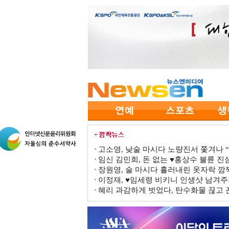
고소영, 낮술 마시다 노량진서 쫓겨나 “점
임신 김민희, 돈 없는 ♥홍상수 불륜 진심
장원영, 술 마시다 흘러내린 옷자락 
이정재, ♥임세령 비키니 인생샷 남겨주
혜리 과감하게 벗었다, 탄수화물 끊고 끈