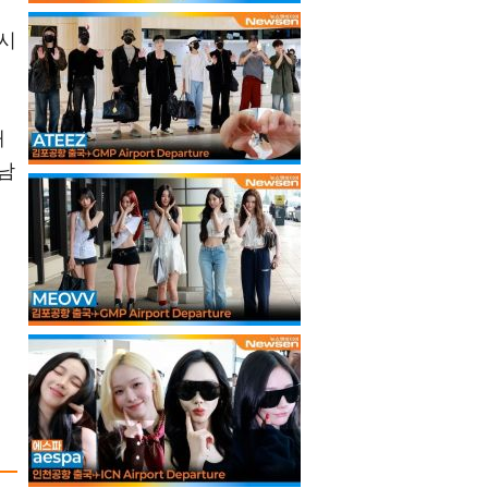
우시
해
남