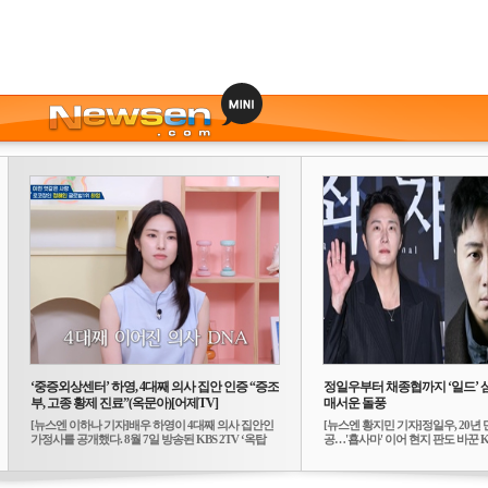
‘중증외상센터’ 하영, 4대째 의사 집안 인증 “증조
정일우부터 채종협까지 ‘일드’ 
부, 고종 황제 진료”(옥문아)[어제TV]
매서운 돌풍
[뉴스엔 이하나 기자]배우 하영이 4대째 의사 집안인
[뉴스엔 황지민 기자]정일우, 20년 
가정사를 공개했다. 8월 7일 방송된 KBS 2TV ‘옥탑
공…'횹사마' 이어 현지 판도 바꾼 K-
방...