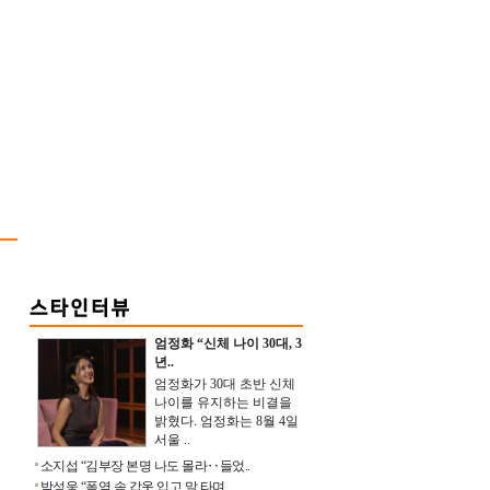
엄정화 “신체 나이 30대, 3
년..
엄정화가 30대 초반 신체
나이를 유지하는 비결을
밝혔다. 엄정화는 8월 4일
서울 ..
소지섭 “김부장 본명 나도 몰라‥들었..
박성웅 “폭염 속 갑옷 입고 말 타며 ..