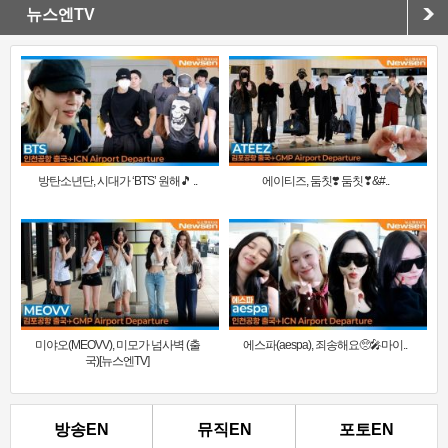
뉴스엔TV
방탄소년단, 시대가 ‘BTS’ 원해🎵 ..
에이티즈, 둠칫❣️ 둠칫❣&#..
미야오(MEOVV), 미모가 넘사벽 (출
에스파(aespa), 죄송해요🥺🎤마이..
국)[뉴스엔TV]
방송EN
뮤직EN
포토EN