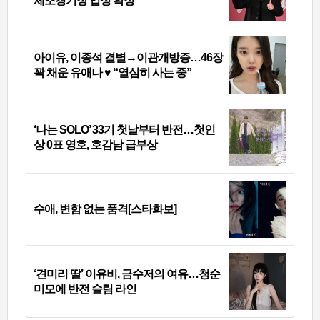
체조경기장 입성 확정
아이유, 이종석 결별→이관개방증…46장
꽉 채운 유애나 ♥ “열심히 사는 중”
‘나는 SOLO’ 33기 첫날부터 반전…첫인
상 0표 영호, 호감남 급부상
수애, 변함 없는 품격[스타화보]
‘견미리 딸’ 이유비, 금수저의 여유…청순
미모에 반전 슬림 라인