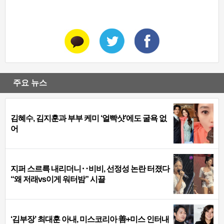
주요 뉴스
김혜수, 김지훈과 부부 케미 ‘얼빡샷’에도 굴욕 없
어
지퍼 스르륵 내리더니‥비비, 선정성 논란 터졌다
“왜 저래vs이게 워터밤” 시끌
‘김부장’ 최대훈 아내, 미스코리아 善+미스 인터내