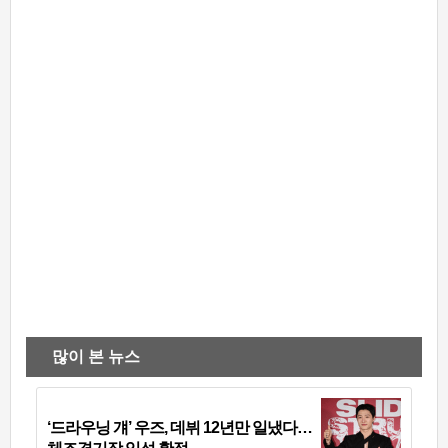
많이 본 뉴스
‘드라우닝 걔’ 우즈, 데뷔 12년만 일냈다…