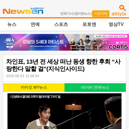
전체기사
|
많이본뉴스
|
사진구매
뉴스
연예
스포츠
포토엔
영상TV
차인표, 13년 전 세상 떠난 동생 향한 후회 “사
랑한다 말할 걸”(지식인사이드)
2026-06-01 15:38:54
카카오 MY뉴스
네이버 연예뉴스