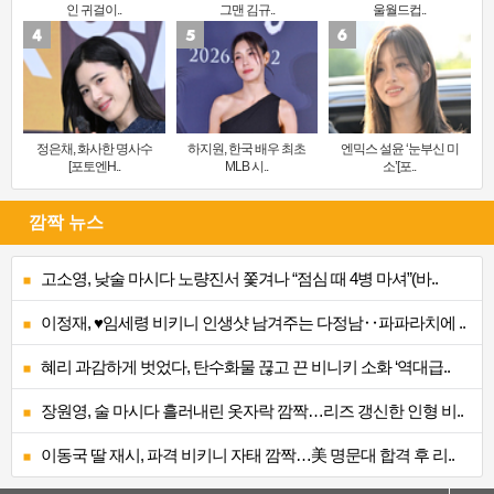
인 귀걸이..
그맨 김규..
울월드컵..
정은채, 화사한 명사수
하지원, 한국 배우 최초
엔믹스 설윤 ‘눈부신 미
[포토엔H..
MLB 시..
소’[포..
깜짝 뉴스
고소영, 낮술 마시다 노량진서 쫓겨나 “점심 때 4병 마셔”(바..
이정재, ♥임세령 비키니 인생샷 남겨주는 다정남‥파파라치에 ..
혜리 과감하게 벗었다, 탄수화물 끊고 끈 비니키 소화 ‘역대급..
장원영, 술 마시다 흘러내린 옷자락 깜짝…리즈 갱신한 인형 비..
이동국 딸 재시, 파격 비키니 자태 깜짝…美 명문대 합격 후 리..