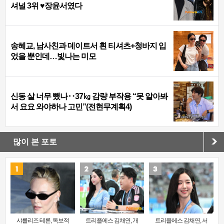
셔널 3위 ♥장윤서였다
송혜교, 남사친과 데이트서 흰 티셔츠+청바지 입
었을 뿐인데…빛나는 미모
신동 살 너무 뺐나‥37㎏ 감량 부작용 “못 알아봐
서 요요 와야하나 고민”(전현무계획4)
많이 본 포토
샤를리즈 테론, 독보적
트리플에스 김채연, 개
트리플에스 김채연, 서