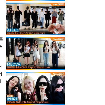
을
실
합
의
제