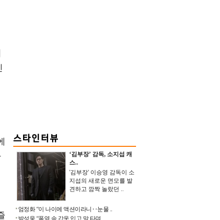
시
신
에
‘김부장’ 감독, 소지섭 캐
자
스..
은
'김부장' 이승영 감독이 소
지섭의 새로운 면모를 발
견하고 깜짝 놀랐던 ..
엄정화 “이 나이에 액션이라니‥눈물 ..
즐
박성웅 “폭염 속 갑옷 입고 말 타며 ..