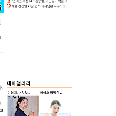
“연예인 걱정 NO” 김승현, 가난팔이 악플 억울할만‥아내+딸과 日 여행
재혼 강성연 ♥2살 연하 의사남편 누구? ‘그알’ 자문의에 훈남 비주얼 초엘리트 스펙 [종합]
일
7
.
이영애, 변치않...
미야오 깜찍한 ...
D
렬