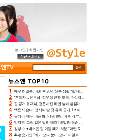
로그인
|
회원가입
배우 최일순, 이혼 후 20년 산속 생활 “딸 내가 버렸다고 원망‥맘 아파”(특종)[어제TV]
‘혼외자→유부남’ 정우성 근황 포착, 수식억 해킹 피해 후배 만났다 “존경하는”
집 공개 유재석, 결혼사진 라면 냄비 받침대 되고 분노‥가족사진도 피해(놀뭐)[어제TV]
백윤식 손녀+정시아 딸 첫 유화 공개, LA 아트쇼→서울국제조각페스타 작가다운 수준급 실력
유혜리, 배우 이근희과 1년 반만 이혼 왜? “식칼 꽂고 의자 던져” 충격 폭로(특종)[어제TV]
임지연, 그림 같은 발리 배경? 뼈말라 청순 비키니 핏에 상대 안 되네
김성수, ♥박소윤 집 이불 폐기 처분 “어떤 X이랑 썼을지 몰라” 질투(신랑수업2)[어제TV]
44kg 송가인 “비가 오나 눈이 오나” 매일 이 운동, 허벅지 근육량 상승+체지방 감소