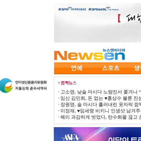
고소영, 낮술 마시다 노량진서 쫓겨나 “점
임신 김민희, 돈 없는 ♥홍상수 불륜 진심
장원영, 술 마시다 흘러내린 옷자락 
이정재, ♥임세령 비키니 인생샷 남겨주
혜리 과감하게 벗었다, 탄수화물 끊고 끈