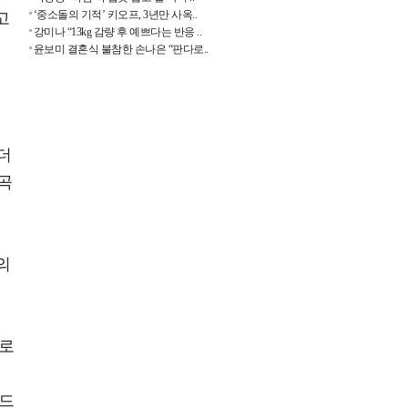
‘중소돌의 기적’ 키오프, 3년만 사옥..
고
강미나 “13kg 감량 후 예쁘다는 반응 ..
윤보미 결혼식 불참한 손나은 “판다로..
더
곡
의
도로
여드