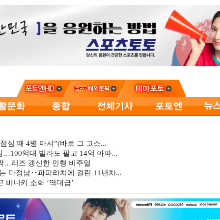
심 때 4병 마셔”(바로 그 고소...
…100억대 빌라도 팔고 14억 아파...
깜짝…리즈 갱신한 인형 비주얼
는 다정남‥파파라치에 걸린 11년차...
 비니키 소화 ‘역대급’