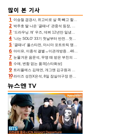
이승철 겹경사, 위고비로 살 쪽 빼고 할아버지 된다‥마음으로 낳은 딸 임신 자랑(유퀴즈)
박주호 딸 나은 ‘골때녀’ 관중석 등장, 김민재 복제인간 보고 혼란 [결정적장면]
‘드라우닝 걔’ 우즈, 데뷔 12년만 일냈다…체조경기장 입성 확정
‘나는 SOLO’ 33기 첫날부터 반전…첫인상 0표 영호, 호감남 급부상
‘골때녀’ 올스타전, 마시마 포트트릭 맹추격전 5:4 골 잔치 ‘짜릿’ [어제TV]
아이유, 이종석 결별→이관개방증…46장 꽉 채운 유애나 ♥ “열심히 사는 중”
눈물겨운 음문석, 무명 때 받은 부친의 전재산→폐암 父 세상 떠나기 전 여행(유퀴즈)[어제TV]
수애, 변함 없는 품격[스타화보]
트리플에스 김채연, 개그맨 김규원과 함께 프리뷰쇼 진행 [포토엔HD]
라이즈 성찬X은석, 8일 잠실야구장 뜬다…시구 시타+특별공연까지