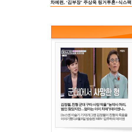
차예련, ‘김부장’ 주상욱 링거투혼+식스팩 
김정렬, 친형 군대 구타 사망 억울 “농약사 처리,
범인 찾았지만…엄마는 이미 치매”(데이앤나...
[뉴스엔 이슬기 기자]개그맨 김정렬이 친형의 죽음을
이야기했다.8월 8일 방송된 MBN ‘김주하의 데이앤
나...