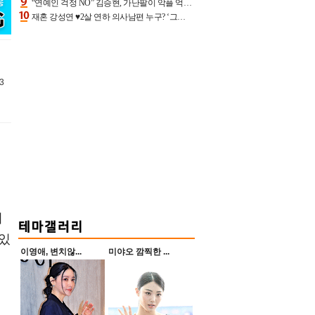
“연예인 걱정 NO” 김승현, 가난팔이 악플 억울할만‥아내+딸과 日 여행
재혼 강성연 ♥2살 연하 의사남편 누구? ‘그알’ 자문의에 훈남 비주얼 초엘리트 스펙 [종합]
3
러
산있
이영애, 변치않...
미야오 깜찍한 ...