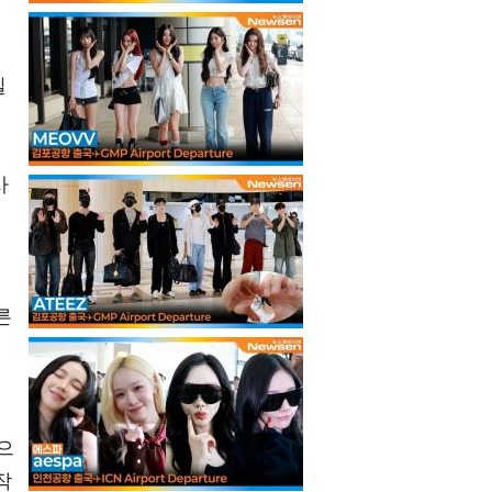
질
사
른
지
으
작