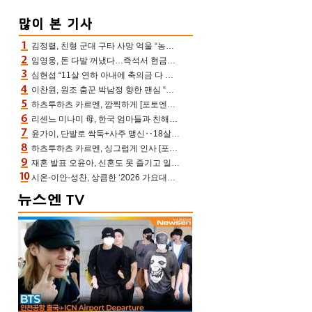
김정렬, 친형 군대 구타 사망 억울 “농약사 처리, 범인 찾았지만…엄마는 이미 치매”(데이앤나잇)
임영웅, 돈 다발 꺼냈다…즉석서 현금으로 수당 챙겨주는 ‘구단주’
심현섭 “11살 연하 아내에 축의금 다 뺏겨, 집도 아내 명의” (동치미)[결정적장면]
이찬원, 원조 춤꾼 박남정 향한 팬심 “어머님 잘 계시지” 폭소(불후)
하츠투하츠 카르멘, 깜찍하게 [포토엔HD]
리센느 미나미 母, 한국 엄마들과 친해진 비결=BTS “최애 정국 얘기로 통해”(전참시)
윤가이, 단발로 싹둑+사주 맹신‥18살 연상 ♥장기하 반한 엉뚱·열정 매력(전참시)
하츠투하츠 카르멘, 싱그럽게 인사 [포토엔HD]
재혼 발표 오윤아, 신혼도 못 즐기고 일만 “발달장애 子도 취업 1년차, 연차 없어”
시온-이안-성찬, 상큼한 ‘2026 가요대전 썸머’ MC [포토엔HD]