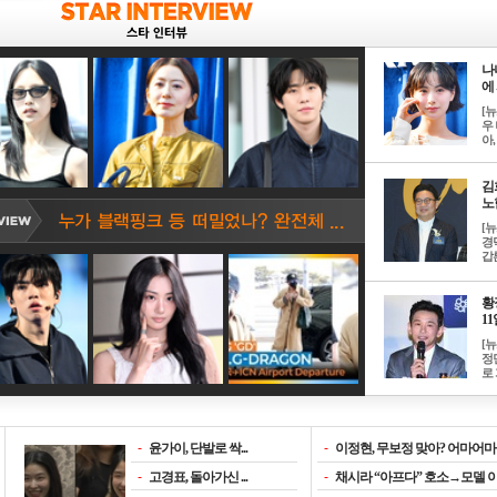
나
에 
[
우 
아, .
김
노한
[
경
갑론
황
11일
[
정
로 
-
윤가이, 단발로 싹...
-
이정현, 무보정 맞아? 어마어마한
-
고경표, 돌아가신 ...
-
채시라 “아프다” 호소→모델 이소