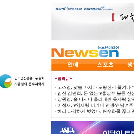
고소영, 낮술 마시다 노량진서 쫓겨나 “점
임신 김민희, 돈 없는 ♥홍상수 불륜 진심
장원영, 술 마시다 흘러내린 옷자락 
이정재, ♥임세령 비키니 인생샷 남겨주
혜리 과감하게 벗었다, 탄수화물 끊고 끈