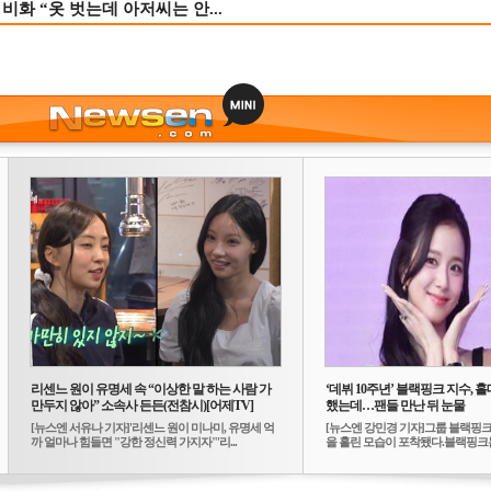
비화 “옷 벗는데 아저씨는 안...
리센느 원이 유명세 속 “이상한 말 하는 사람 가
‘데뷔 10주년’ 블랙핑크 지수, 홀
만두지 않아” 소속사 든든(전참시)[어제TV]
했는데…팬들 만난 뒤 눈물
[뉴스엔 서유나 기자]'리센느 원이 미나미, 유명세 억
[뉴스엔 강민경 기자]그룹 블랙핑크
까 얼마나 힘들면 "강한 정신력 가지자"'리...
을 흘린 모습이 포착됐다.블랙핑크는
10...