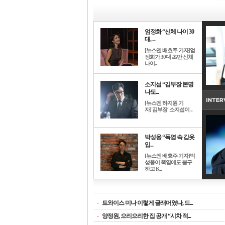
엄정화 “신체 나이 30
대, ...
[뉴스엔 배효주 기자]엄
정화가 30대 초반 신체
나이..
소지섭 “김부장 본명
나도...
[뉴스엔 하지원 기
자]'김부장' 소지섭이 ..
박성웅 “폭염 속 갑옷
입...
[뉴스엔 배효주 기자]박
성웅이 폭염에도 불구
하고 K..
-
트와이스 미나 이렇게 글래머였나, 드...
-
양정원, 으리으리한 집 공개 “시차 적...