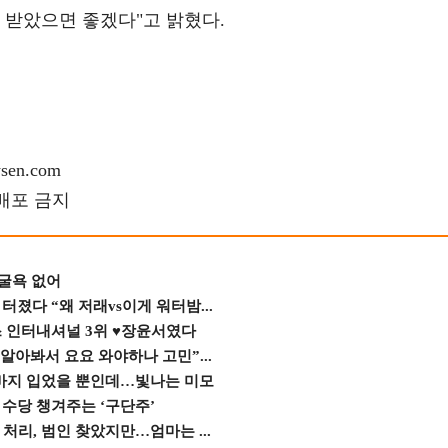
 받았으면 좋겠다"고 밝혔다.
en.com
재배포 금지
 굴욕 없어
졌다 “왜 저래vs이게 워터밤...
스 인터내셔널 3위 ♥장윤서였다
 알아봐서 요요 와야하나 고민”...
바지 입었을 뿐인데…빛나는 미모
수당 챙겨주는 ‘구단주’
 처리, 범인 찾았지만…엄마는 ...