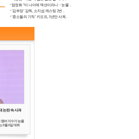
엄정화 “이 나이에 액션이라니‥눈물 ..
‘김부장’ 감독, 소지섭 캐스팅 2번 ..
‘중소돌의 기적’ 키오프, 3년만 사옥..
대 논란 속 사과
 멤버 지수가 눈물
 8월 8일 데뷔