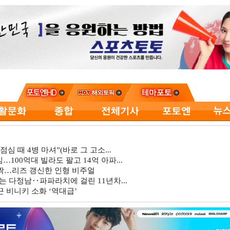
심 때 4병 마셔”(바로 그 고소...
…100억대 빌라도 팔고 14억 아파...
깜짝…리즈 갱신한 인형 비주얼
는 다정남‥파파라치에 걸린 11년차...
 비니키 소화 ‘역대급’