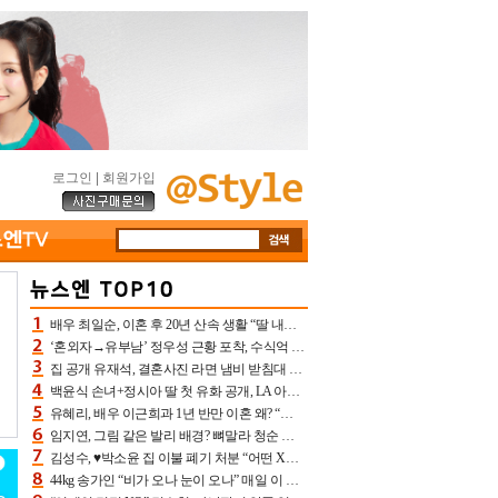
로그인
|
회원가입
배우 최일순, 이혼 후 20년 산속 생활 “딸 내가 버렸다고 원망‥맘 아파”(특종)[어제TV]
‘혼외자→유부남’ 정우성 근황 포착, 수식억 해킹 피해 후배 만났다 “존경하는”
집 공개 유재석, 결혼사진 라면 냄비 받침대 되고 분노‥가족사진도 피해(놀뭐)[어제TV]
백윤식 손녀+정시아 딸 첫 유화 공개, LA 아트쇼→서울국제조각페스타 작가다운 수준급 실력
유혜리, 배우 이근희과 1년 반만 이혼 왜? “식칼 꽂고 의자 던져” 충격 폭로(특종)[어제TV]
임지연, 그림 같은 발리 배경? 뼈말라 청순 비키니 핏에 상대 안 되네
김성수, ♥박소윤 집 이불 폐기 처분 “어떤 X이랑 썼을지 몰라” 질투(신랑수업2)[어제TV]
44kg 송가인 “비가 오나 눈이 오나” 매일 이 운동, 허벅지 근육량 상승+체지방 감소