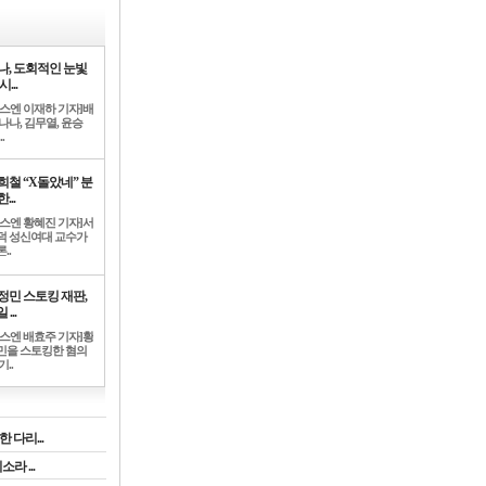
나, 도회적인 눈빛
시...
뉴스엔 이재하 기자]배
나나, 김무열, 윤승
.
희철 “X돌았네” 분
...
뉴스엔 황혜진 기자]서
덕 성신여대 교수가
..
정민 스토킹 재판,
 ...
뉴스엔 배효주 기자]황
민을 스토킹한 혐의
기..
 다리...
라 ...