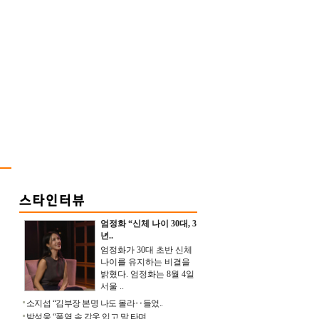
엄정화 “신체 나이 30대, 3
년..
엄정화가 30대 초반 신체
나이를 유지하는 비결을
밝혔다. 엄정화는 8월 4일
서울 ..
소지섭 “김부장 본명 나도 몰라‥들었..
박성웅 “폭염 속 갑옷 입고 말 타며 ..