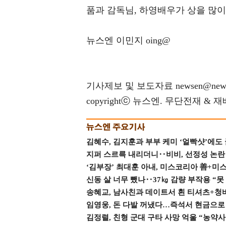
품과 감독님, 하영배우가 상을 많이
뉴스엔 이민지 oing@
기사제보 및 보도자료 newsen@news
copyrightⓒ 뉴스엔. 무단전재 & 
김혜수, 김지훈과 부부 케미 ‘얼빡샷’에도
지퍼 스르륵 내리더니‥비비, 선정성 논란 터
‘김부장’ 최대훈 아내, 미스코리아 善+미
신동 살 너무 뺐나‥37㎏ 감량 부작용 “못
송혜교, 남사친과 데이트서 흰 티셔츠+청
임영웅, 돈 다발 꺼냈다…즉석서 현금으로 
김정렬, 친형 군대 구타 사망 억울 “농약사