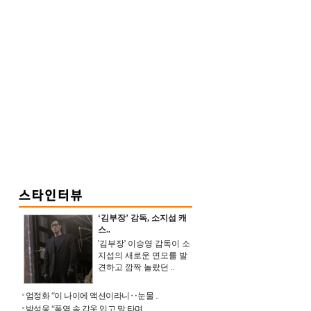
‘김부장’ 감독, 소지섭 캐
스..
'김부장' 이승영 감독이 소
지섭의 새로운 면모를 발
견하고 깜짝 놀랐던 ..
엄정화 “이 나이에 액션이라니‥눈물 ..
박성웅 “폭염 속 갑옷 입고 말 타며 ..