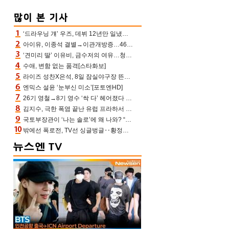
‘드라우닝 걔’ 우즈, 데뷔 12년만 일냈다…체조경기장 입성 확정
아이유, 이종석 결별→이관개방증…46장 꽉 채운 유애나 ♥ “열심히 사는 중”
‘견미리 딸’ 이유비, 금수저의 여유…청순 미모에 반전 슬림 라인
수애, 변함 없는 품격[스타화보]
라이즈 성찬X은석, 8일 잠실야구장 뜬다…시구 시타+특별공연까지
엔믹스 설윤 ‘눈부신 미소’[포토엔HD]
26기 영철→8기 영수 ‘싹 다’ 헤어졌다 ‘나솔사계’ 충격의 현커 0쌍 (촌장TV)
김지수, 극한 폭염 끝난 유럽 프라하서 쾌적한 여름나기 “선풍기만으로 지내”
국토부장관이 ‘나는 솔로’에 왜 나와? “모솔탈출 파이팅” 데프콘 깜짝 [결정적장면]
밖에선 폭로전, TV선 싱글벙글‥황정민 ‘틈만 나면’ 출연, 피로감은 시청자 몫