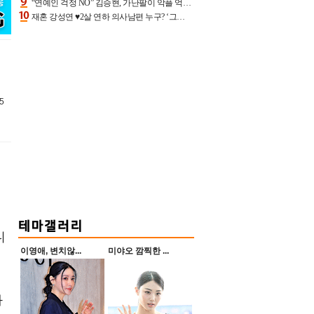
“연예인 걱정 NO” 김승현, 가난팔이 악플 억울할만‥아내+딸과 日 여행
재혼 강성연 ♥2살 연하 의사남편 누구? ‘그알’ 자문의에 훈남 비주얼 초엘리트 스펙 [종합]
5
니
이영애, 변치않...
미야오 깜찍한 ...
와