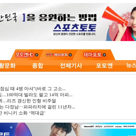
심 때 4병 마셔”(바로 그 고소...
…100억대 빌라도 팔고 14억 아파...
깜짝…리즈 갱신한 인형 비주얼
는 다정남‥파파라치에 걸린 11년차...
 비니키 소화 ‘역대급’