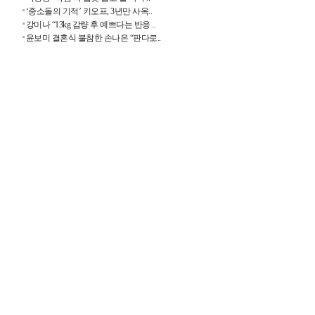
‘중소돌의 기적’ 키오프, 3년만 사옥..
강미나 “13kg 감량 후 예쁘다는 반응 ..
윤보미 결혼식 불참한 손나은 “판다로..