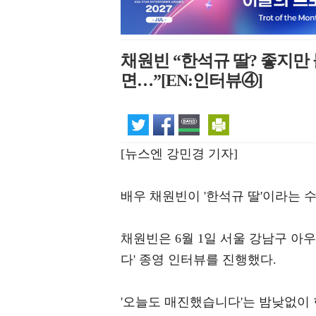
채원빈 “한석규 딸? 좋지만 
면…”[EN:인터뷰④]
[뉴스엔 강민경 기자]
배우 채원빈이 '한석규 딸'이라는 
채원빈은 6월 1일 서울 강남구 아
다' 종영 인터뷰를 진행했다.
'오늘도 매진했습니다'는 밤낮없이