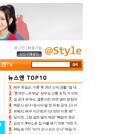
로그인
|
회원가입
배우 최일순, 이혼 후 20년 산속 생활 “딸 내가 버렸다고 원망‥맘 아파”(특종)[어제TV]
‘혼외자→유부남’ 정우성 근황 포착, 수식억 해킹 피해 후배 만났다 “존경하는”
집 공개 유재석, 결혼사진 라면 냄비 받침대 되고 분노‥가족사진도 피해(놀뭐)[어제TV]
백윤식 손녀+정시아 딸 첫 유화 공개, LA 아트쇼→서울국제조각페스타 작가다운 수준급 실력
유혜리, 배우 이근희과 1년 반만 이혼 왜? “식칼 꽂고 의자 던져” 충격 폭로(특종)[어제TV]
임지연, 그림 같은 발리 배경? 뼈말라 청순 비키니 핏에 상대 안 되네
김성수, ♥박소윤 집 이불 폐기 처분 “어떤 X이랑 썼을지 몰라” 질투(신랑수업2)[어제TV]
44kg 송가인 “비가 오나 눈이 오나” 매일 이 운동, 허벅지 근육량 상승+체지방 감소