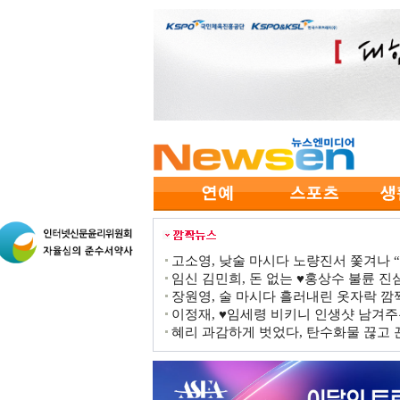
고소영, 낮술 마시다 노량진서 쫓겨나 “점
임신 김민희, 돈 없는 ♥홍상수 불륜 진심
장원영, 술 마시다 흘러내린 옷자락 
이정재, ♥임세령 비키니 인생샷 남겨주
혜리 과감하게 벗었다, 탄수화물 끊고 끈