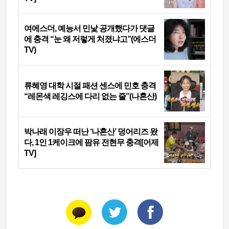
여에스더, 예능서 민낯 공개했다가 댓글
에 충격 “눈 왜 저렇게 처졌냐고”(에스더
TV)
류혜영 대학 시절 패션 센스에 민호 충격
“레몬색 레깅스에 다리 없는 줄”(나혼산)
박나래 이장우 떠난 ‘나혼산’ 덩어리즈 왔
다, 1인 1케이크에 팜유 전현무 충격[어제
TV]