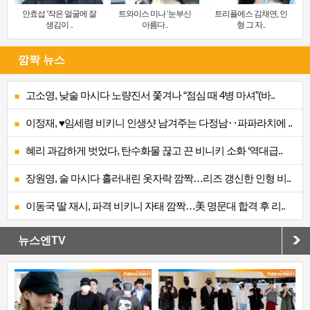
안효섭 ‘작은 얼굴에 잘
트와이스 미나 ‘눈부신
트리플에스 김채연, 인
생김이 ..
아름다..
형 그 자..
깜짝 뉴스
고소영, 낮술 마시다 노량진서 쫓겨나 “점심 때 4병 마셔”(바..
이정재, ♥임세령 비키니 인생샷 남겨주는 다정남‥파파라치에 ..
혜리 과감하게 벗었다, 탄수화물 끊고 끈 비니키 소화 ‘역대급..
장원영, 술 마시다 흘러내린 옷자락 깜짝…리즈 갱신한 인형 비..
이동국 딸 재시, 파격 비키니 자태 깜짝…美 명문대 합격 후 리..
뉴스엔TV