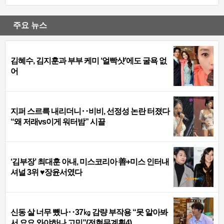
주요 뉴스
김혜수, 김지훈과 부부 케미 ‘얼빡샷’에도 굴욕 없
어
지퍼 스르륵 내리더니‥비비, 선정성 논란 터졌다
“왜 저래vs이게 워터밤” 시끌
‘김부장’ 최대훈 아내, 미스코리아 善+미스 인터내
셔널 3위 ♥장윤서였다
신동 살 너무 뺐나‥37㎏ 감량 부작용 “못 알아봐
서 요요 와야하나 고민”(전현무계획4)