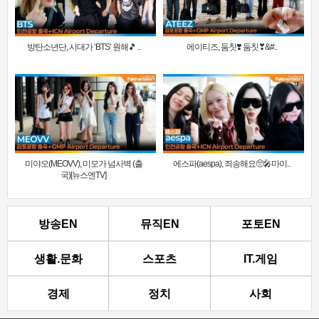
방탄소년단, 시대가 ‘BTS’ 원해🎵 ..
에이티즈, 둠칫❣️ 둠칫❣&#..
미야오(MEOVV), 미모가 넘사벽 (출
에스파(aespa), 죄송해요🥺🎤마이..
국)[뉴스엔TV]
방송EN
뮤직EN
포토EN
생활.문화
스포츠
IT.게임
경제
정치
사회