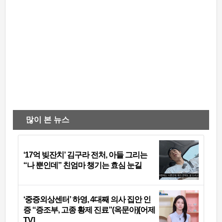
많이 본 뉴스
‘17억 빚잔치’ 김구라 전처, 아들 그리는
“나 뿐인데” 친엄마 챙기는 효심 눈길
‘중증외상센터’ 하영, 4대째 의사 집안 인
증 “증조부, 고종 황제 진료”(옥문아)[어제
TV]