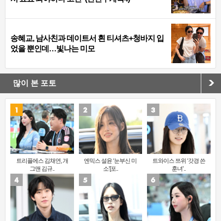
송혜교, 남사친과 데이트서 흰 티셔츠+청바지 입
었을 뿐인데…빛나는 미모
많이 본 포토
트리플에스 김채연, 개
엔믹스 설윤 ‘눈부신 미
트와이스 쯔위 ‘갓경 쓴
그맨 김규..
소’[포..
훈녀’..