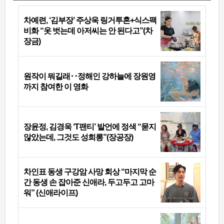
차예련, ‘김부장’ 주상욱 링거투혼+식스팩
비화 “옷 벗는데 아저씨는 안 된다고”(차
장금)
원작이 뭐길래‥정해인 강하늘에 장원영
까지 참여한 이 영화
장윤정, 김경욱 ‘T팬티’ 발언에 정색 “묻지
않았는데, 그것도 성희롱”(장공장)
차인표 동생 구강암 사망 회상 “마지막 순
간 동생 손 잡아준 신애라, 두고두고 고마
워” (신애라이프)