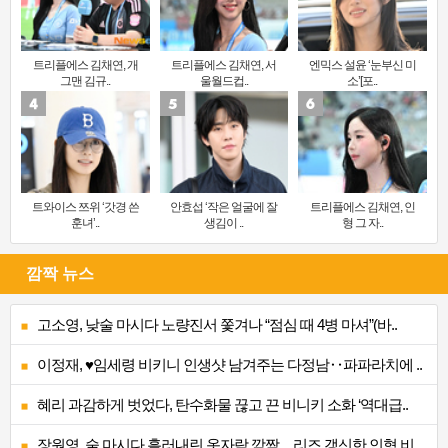
트리플에스 김채연, 개
트리플에스 김채연, 서
엔믹스 설윤 ‘눈부신 미
그맨 김규..
울월드컵..
소’[포..
트와이스 쯔위 ‘갓경 쓴
안효섭 ‘작은 얼굴에 잘
트리플에스 김채연, 인
훈녀’..
생김이 ..
형 그 자..
깜짝 뉴스
고소영, 낮술 마시다 노량진서 쫓겨나 “점심 때 4병 마셔”(바..
이정재, ♥임세령 비키니 인생샷 남겨주는 다정남‥파파라치에 ..
혜리 과감하게 벗었다, 탄수화물 끊고 끈 비니키 소화 ‘역대급..
장원영, 술 마시다 흘러내린 옷자락 깜짝…리즈 갱신한 인형 비..