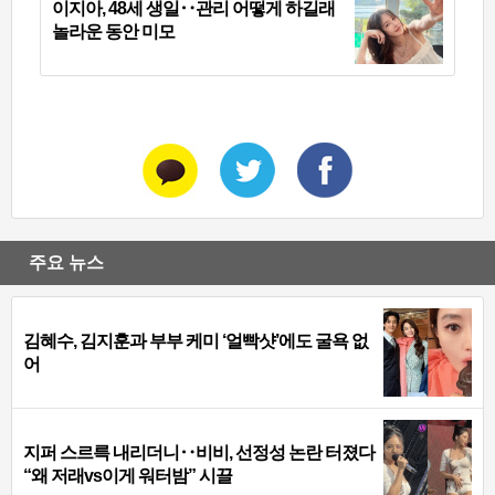
이지아, 48세 생일‥관리 어떻게 하길래
놀라운 동안 미모
주요 뉴스
김혜수, 김지훈과 부부 케미 ‘얼빡샷’에도 굴욕 없
어
지퍼 스르륵 내리더니‥비비, 선정성 논란 터졌다
“왜 저래vs이게 워터밤” 시끌