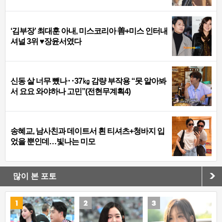
‘김부장’ 최대훈 아내, 미스코리아 善+미스 인터내
셔널 3위 ♥장윤서였다
신동 살 너무 뺐나‥37㎏ 감량 부작용 “못 알아봐
서 요요 와야하나 고민”(전현무계획4)
송혜교, 남사친과 데이트서 흰 티셔츠+청바지 입
었을 뿐인데…빛나는 미모
많이 본 포토