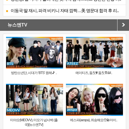
이동국 딸 재시, 파격 비키니 자태 깜짝…美 명문대 합격 후 리..
뉴스엔TV
방탄소년단, 시대가 ‘BTS’ 원해🎵 ..
에이티즈, 둠칫❣️ 둠칫❣&#..
미야오(MEOVV), 미모가 넘사벽 (출
에스파(aespa), 죄송해요🥺🎤마이..
국)[뉴스엔TV]