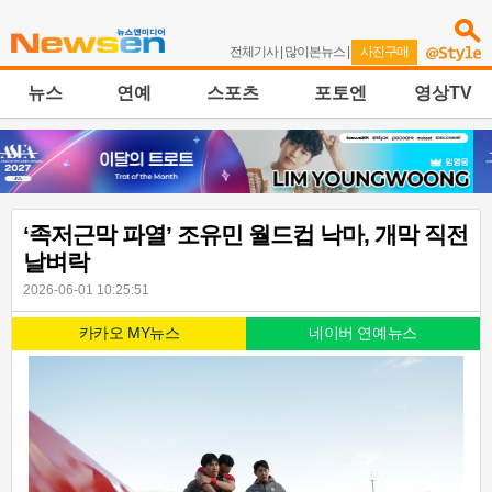
전체기사
|
많이본뉴스
|
사진구매
뉴스
연예
스포츠
포토엔
영상TV
‘족저근막 파열’ 조유민 월드컵 낙마, 개막 직전
날벼락
2026-06-01 10:25:51
카카오 MY뉴스
네이버 연예뉴스