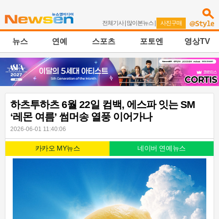
전체기사
|
많이본뉴스
|
사진구매
뉴스
연예
스포츠
포토엔
영상TV
하츠투하츠 6월 22일 컴백, 에스파 잇는 SM
‘레몬 여름’ 썸머송 열풍 이어가나
2026-06-01 11:40:06
카카오 MY뉴스
네이버 연예뉴스