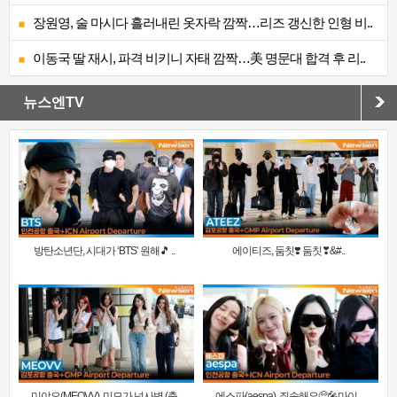
장원영, 술 마시다 흘러내린 옷자락 깜짝…리즈 갱신한 인형 비..
이동국 딸 재시, 파격 비키니 자태 깜짝…美 명문대 합격 후 리..
뉴스엔TV
방탄소년단, 시대가 ‘BTS’ 원해🎵 ..
에이티즈, 둠칫❣️ 둠칫❣&#..
미야오(MEOVV), 미모가 넘사벽 (출
에스파(aespa), 죄송해요🥺🎤마이..