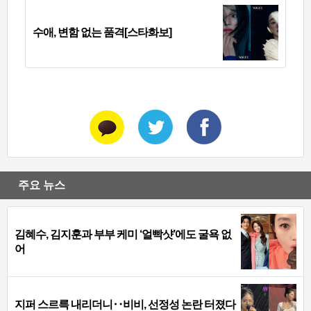
수애, 변함 없는 품격[스타화보]
주요 뉴스
김혜수, 김지훈과 부부 케미 ‘얼빡샷’에도 굴욕 없
어
지퍼 스르륵 내리더니‥비비, 선정성 논란 터졌다