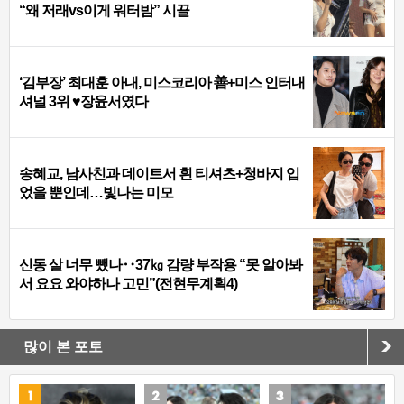
“왜 저래vs이게 워터밤” 시끌
‘김부장’ 최대훈 아내, 미스코리아 善+미스 인터내
셔널 3위 ♥장윤서였다
송혜교, 남사친과 데이트서 흰 티셔츠+청바지 입
었을 뿐인데…빛나는 미모
신동 살 너무 뺐나‥37㎏ 감량 부작용 “못 알아봐
서 요요 와야하나 고민”(전현무계획4)
많이 본 포토