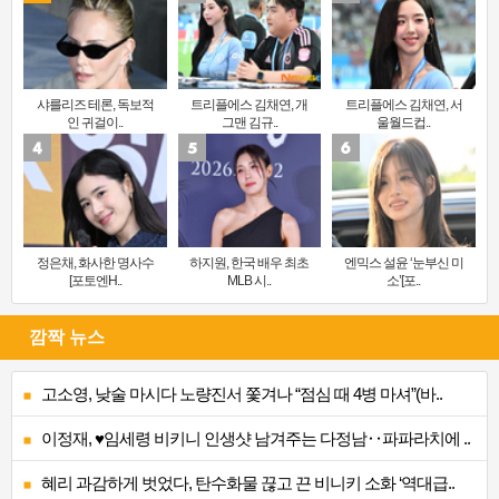
샤를리즈 테론, 독보적
트리플에스 김채연, 개
트리플에스 김채연, 서
인 귀걸이..
그맨 김규..
울월드컵..
정은채, 화사한 명사수
하지원, 한국 배우 최초
엔믹스 설윤 ‘눈부신 미
[포토엔H..
MLB 시..
소’[포..
깜짝 뉴스
고소영, 낮술 마시다 노량진서 쫓겨나 “점심 때 4병 마셔”(바..
이정재, ♥임세령 비키니 인생샷 남겨주는 다정남‥파파라치에 ..
혜리 과감하게 벗었다, 탄수화물 끊고 끈 비니키 소화 ‘역대급..