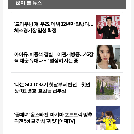
많이 본 뉴스
‘드라우닝 걔’ 우즈, 데뷔 12년만 일냈다…
체조경기장 입성 확정
아이유, 이종석 결별→이관개방증…46장
꽉 채운 유애나 ♥ “열심히 사는 중”
‘나는 SOLO’ 33기 첫날부터 반전…첫인
상 0표 영호, 호감남 급부상
‘골때녀’ 올스타전, 마시마 포트트릭 맹추
격전 5:4 골 잔치 ‘짜릿’ [어제TV]