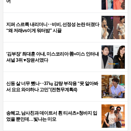
어
지퍼 스르륵 내리더니‥비비, 선정성 논란 터졌다
“왜 저래vs이게 워터밤” 시끌
‘김부장’ 최대훈 아내, 미스코리아 善+미스 인터내
셔널 3위 ♥장윤서였다
신동 살 너무 뺐나‥37㎏ 감량 부작용 “못 알아봐
서 요요 와야하나 고민”(전현무계획4)
송혜교, 남사친과 데이트서 흰 티셔츠+청바지 입
었을 뿐인데…빛나는 미모