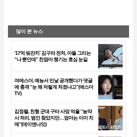
많이 본 뉴스
‘17억 빚잔치’ 김구라 전처, 아들 그리는
“나 뿐인데” 친엄마 챙기는 효심 눈길
여에스더, 예능서 민낯 공개했다가 댓글
에 충격 “눈 왜 저렇게 처졌냐고”(에스더
TV)
김정렬, 친형 군대 구타 사망 억울 “농약
사 처리, 범인 찾았지만…엄마는 이미 치
매”(데이앤나잇)