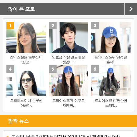
많이 본 포토
엔믹스 설윤 ‘눈부신 미
안효섭 ‘작은 얼굴에 잘
트와이스 쯔위 ‘갓경 쓴
소’[포..
생김이 ..
훈녀’..
트와이스 미나 ‘눈부신
트와이스 쯔위 ‘야구모
트와이스 쯔위 ‘편안한
아름다..
자만 써..
스타일..
깜짝 뉴스
고소영, 낮술 마시다 노량진서 쫓겨나 “점심 때 4병 마셔”(바..