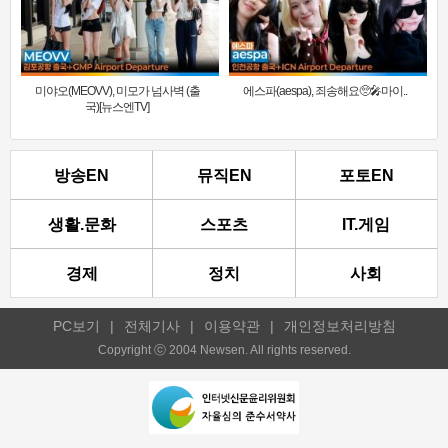
미야오(MEOVV), 미모가 넘사벽 (출
에스파(aespa), 죄송해요🥺🎤마이..
국)[뉴스엔TV]
방송EN
뮤직EN
포토EN
생활.문화
스포츠
IT.게임
경제
정치
사회
PC보기
|
전체기사
|
이용약관
|
개인정보처리방침
Copyright ⓒ 2004 Newsen. All rights reserved.