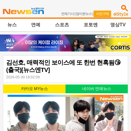
전체기사
|
많이본뉴스
|
사진구매
뉴스
연예
스포츠
포토엔
영상TV
김선호, 매력적인 보이스에 또 한번 현혹됨😘
(출국)[뉴스엔TV]
2026-05-30 18:02:09
카카오 MY뉴스
네이버 연예뉴스