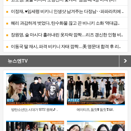
이정재, ♥임세령 비키니 인생샷 남겨주는 다정남‥파파라치에 ..
혜리 과감하게 벗었다, 탄수화물 끊고 끈 비니키 소화 ‘역대급..
장원영, 술 마시다 흘러내린 옷자락 깜짝…리즈 갱신한 인형 비..
이동국 딸 재시, 파격 비키니 자태 깜짝…美 명문대 합격 후 리..
뉴스엔TV
방탄소년단, 시대가 ‘BTS’ 원해🎵 ..
에이티즈, 둠칫❣️ 둠칫❣&#..