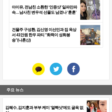
아이유, 전남친 소환한 ‘인증샷’ 일파만파
속…남사친 변우석 선물도 남겼나 ‘훈훈’
건물주 구성환, 김신영 이선민과 집 옥상
서 41만원 한우 파티 “화력이 성화봉
송”(나혼산)
주요 뉴스
김혜수, 김지훈과 부부 케미 ‘얼빡샷’에도 굴욕 없