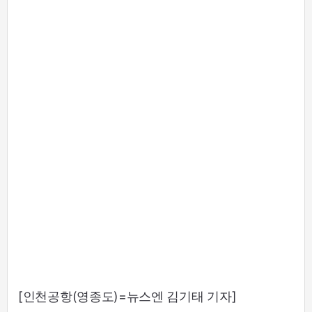
[인천공항(영종도)=뉴스엔 김기태 기자]