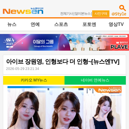
전체기사
|
많이본뉴스
|
사진구매
뉴스
연예
스포츠
포토엔
영상TV
아이브 장원영, 인형보다 더 인형~[뉴스엔TV]
2026-05-29 23:21:34
카카오 MY뉴스
네이버 연예뉴스