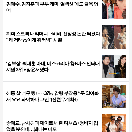
김혜수, 김지훈과 부부 케미 ‘얼빡샷’에도 굴욕 없
어
지퍼 스르륵 내리더니‥비비, 선정성 논란 터졌다
“왜 저래vs이게 워터밤” 시끌
‘김부장’ 최대훈 아내, 미스코리아 善+미스 인터내
셔널 3위 ♥장윤서였다
신동 살 너무 뺐나‥37㎏ 감량 부작용 “못 알아봐
서 요요 와야하나 고민”(전현무계획4)
송혜교, 남사친과 데이트서 흰 티셔츠+청바지 입
었을 뿐인데…빛나는 미모