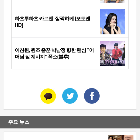
하츠투하츠 카르멘, 깜찍하게 [포토엔
HD]
이찬원, 원조 춤꾼 박남정 향한 팬심 “어
머님 잘 계시지” 폭소(불후)
주요 뉴스