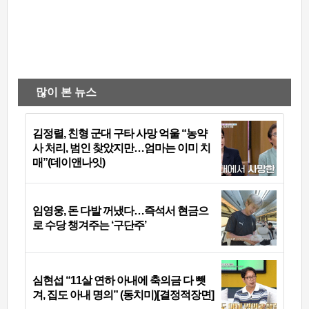
많이 본 뉴스
김정렬, 친형 군대 구타 사망 억울 “농약
사 처리, 범인 찾았지만…엄마는 이미 치
매”(데이앤나잇)
임영웅, 돈 다발 꺼냈다…즉석서 현금으
로 수당 챙겨주는 ‘구단주’
심현섭 “11살 연하 아내에 축의금 다 뺏
겨, 집도 아내 명의” (동치미)[결정적장면]