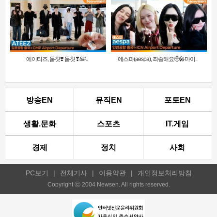
에이티즈, 둠칫❣️ 둠칫❣&#..
에스파(aespa), 죄송해요🥺🎤마이..
방송EN
뮤직EN
포토EN
생활.문화
스포츠
IT.게임
경제
정치
사회
PC보기
|
전체기사
|
이용약관
|
개인정보처리방침
Copyright ⓒ 2004 Newsen. All rights reserved.