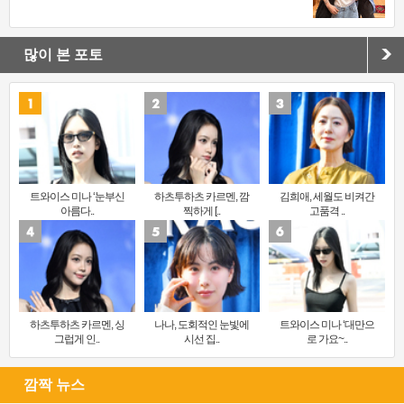
많이 본 포토
트와이스 미나 ‘눈부신
하츠투하츠 카르멘, 깜
김희애, 세월도 비켜간
아름다..
찍하게 [..
고품격 ..
하츠투하츠 카르멘, 싱
나나, 도회적인 눈빛에
트와이스 미나 ‘대만으
그럽게 인..
시선 집..
로 가요~..
깜짝 뉴스