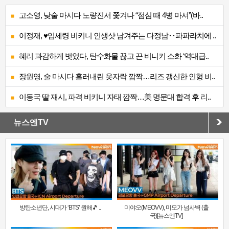
고소영, 낮술 마시다 노량진서 쫓겨나 “점심 때 4병 마셔”(바..
이정재, ♥임세령 비키니 인생샷 남겨주는 다정남‥파파라치에 ..
혜리 과감하게 벗었다, 탄수화물 끊고 끈 비니키 소화 ‘역대급..
장원영, 술 마시다 흘러내린 옷자락 깜짝…리즈 갱신한 인형 비..
이동국 딸 재시, 파격 비키니 자태 깜짝…美 명문대 합격 후 리..
뉴스엔TV
방탄소년단, 시대가 ‘BTS’ 원해🎵 ..
미야오(MEOVV), 미모가 넘사벽 (출
국)[뉴스엔TV]