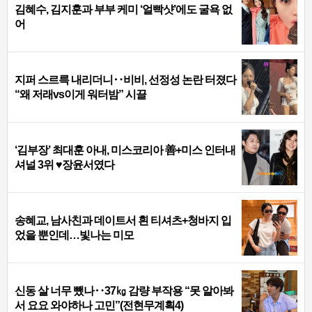
김혜수, 김지훈과 부부 케미 ‘얼빡샷’에도 굴욕 없
어
지퍼 스르륵 내리더니‥비비, 선정성 논란 터졌다
“왜 저래vs이게 워터밤” 시끌
‘김부장’ 최대훈 아내, 미스코리아 善+미스 인터내
셔널 3위 ♥장윤서였다
송혜교, 남사친과 데이트서 흰 티셔츠+청바지 입
었을 뿐인데…빛나는 미모
신동 살 너무 뺐나‥37㎏ 감량 부작용 “못 알아봐
서 요요 와야하나 고민”(전현무계획4)