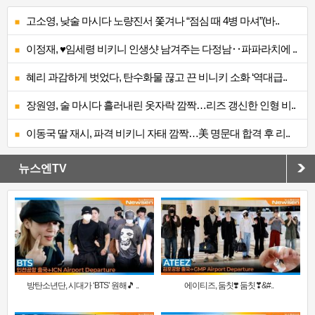
고소영, 낮술 마시다 노량진서 쫓겨나 “점심 때 4병 마셔”(바..
이정재, ♥임세령 비키니 인생샷 남겨주는 다정남‥파파라치에 ..
혜리 과감하게 벗었다, 탄수화물 끊고 끈 비니키 소화 ‘역대급..
장원영, 술 마시다 흘러내린 옷자락 깜짝…리즈 갱신한 인형 비..
이동국 딸 재시, 파격 비키니 자태 깜짝…美 명문대 합격 후 리..
뉴스엔TV
방탄소년단, 시대가 ‘BTS’ 원해🎵 ..
에이티즈, 둠칫❣️ 둠칫❣&#..