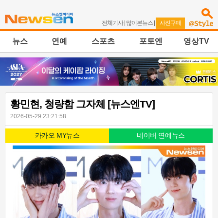
전체기사
|
많이본뉴스
|
사진구매
뉴스
연예
스포츠
포토엔
영상TV
황민현, 청량함 그자체 [뉴스엔TV]
2026-05-29 23:21:58
카카오 MY뉴스
네이버 연예뉴스