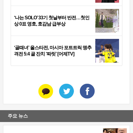
‘나는 SOLO’ 33기 첫날부터 반전…첫인
상 0표 영호, 호감남 급부상
‘골때녀’ 올스타전, 마시마 포트트릭 맹추
격전 5:4 골 잔치 ‘짜릿’ [어제TV]
주요 뉴스