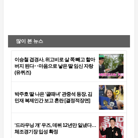
많이 본 뉴스
이승철 겹경사, 위고비로 살 쪽 빼고 할아
버지 된다‥마음으로 낳은 딸 임신 자랑
(유퀴즈)
박주호 딸 나은 ‘골때녀’ 관중석 등장, 김
민재 복제인간 보고 혼란 [결정적장면]
‘드라우닝 걔’ 우즈, 데뷔 12년만 일냈다…
체조경기장 입성 확정