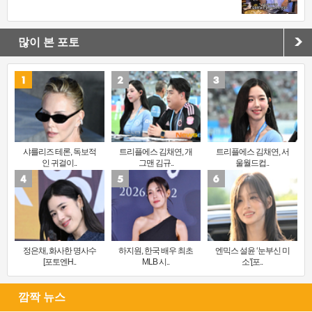
많이 본 포토
샤를리즈 테론, 독보적
트리플에스 김채연, 개
트리플에스 김채연, 서
인 귀걸이..
그맨 김규..
울월드컵..
정은채, 화사한 명사수
하지원, 한국 배우 최초
엔믹스 설윤 ‘눈부신 미
[포토엔H..
MLB 시..
소’[포..
깜짝 뉴스