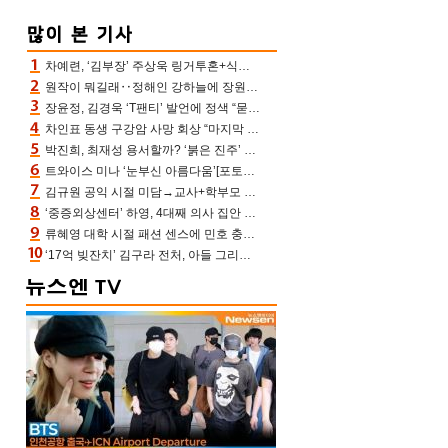
차예련, ‘김부장’ 주상욱 링거투혼+식스팩 비화 “옷 벗는데 아저씨는 안 된다고”(차장금)
원작이 뭐길래‥정해인 강하늘에 장원영까지 참여한 이 영화
장윤정, 김경욱 ‘T팬티’ 발언에 정색 “묻지 않았는데, 그것도 성희롱”(장공장)
차인표 동생 구강암 사망 회상 “마지막 순간 동생 손 잡아준 신애라, 두고두고 고마워” (신애라이프)
박진희, 최재성 용서할까? ‘붉은 진주’ 오늘(7일) 결말 나온다
트와이스 미나 ‘눈부신 아름다움’[포토엔HD]
김규원 공익 시절 미담→교사+학부모 추가 미담 속출 “휠체어 탄 아이와 산책도”[종합]
‘중증외상센터’ 하영, 4대째 의사 집안 인증 “증조부, 고종 황제 진료”(옥문아)[어제TV]
류혜영 대학 시절 패션 센스에 민호 충격 “레몬색 레깅스에 다리 없는 줄”(나혼산)
‘17억 빚잔치’ 김구라 전처, 아들 그리는 “나 뿐인데” 친엄마 챙기는 효심 눈길