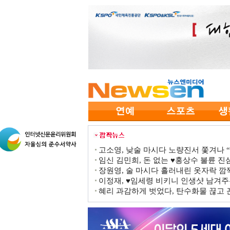
고소영, 낮술 마시다 노량진서 쫓겨나 “점
임신 김민희, 돈 없는 ♥홍상수 불륜 진심
장원영, 술 마시다 흘러내린 옷자락 
이정재, ♥임세령 비키니 인생샷 남겨주
혜리 과감하게 벗었다, 탄수화물 끊고 끈