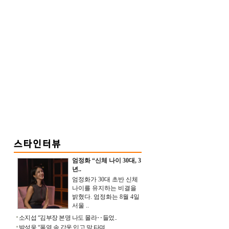
엄정화 “신체 나이 30대, 3
년..
엄정화가 30대 초반 신체
나이를 유지하는 비결을
밝혔다. 엄정화는 8월 4일
서울 ..
소지섭 “김부장 본명 나도 몰라‥들었..
박성웅 “폭염 속 갑옷 입고 말 타며 ..