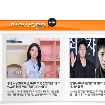
‘중증외상센터’ 하영, 4대째 의사 집안 인증 “증조
정일우부터 채종협까지 ‘일드’ 
부, 고종 황제 진료”(옥문아)[어제TV]
매서운 돌풍
[뉴스엔 이하나 기자]배우 하영이 4대째 의사 집안인
[뉴스엔 황지민 기자]정일우, 20년 
가정사를 공개했다. 8월 7일 방송된 KBS 2TV ‘옥탑
공…'횹사마' 이어 현지 판도 바꾼 K-
방...