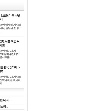
나, 도회적인 눈빛
시...
뉴스엔 이재하 기자]배
나나, 김무열, 윤승
.
C몽, 서울 찍고 부
도 ...
뉴스엔 이민지 기
]MC몽이 부산에서
콘서트를 ..
출 10% 줘” 박나
前...
뉴스엔 이민지 기자]방
인 박나래 전 매니저
 ..
 다리...
라 ...