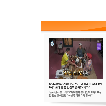
박나래 이장우 떠난 ‘나혼산’ 덩어리즈 왔다, 1인
1케이크에 팜유 전현무 충격[어제TV]
[뉴스엔 서유나 기자]'해체된 팜유 대신해 먹방, 구성
환 김신영 이선민 "식성 달라도 식탐 맞아"'...