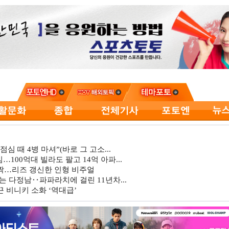
심 때 4병 마셔”(바로 그 고소...
…100억대 빌라도 팔고 14억 아파...
깜짝…리즈 갱신한 인형 비주얼
는 다정남‥파파라치에 걸린 11년차...
 비니키 소화 ‘역대급’