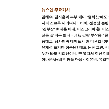
김혜수, 김지훈과 부부 케미 ‘얼빡샷’에도
지퍼 스르륵 내리더니‥비비, 선정성 논란 터
‘김부장’ 최대훈 아내, 미스코리아 善+미
신동 살 너무 뺐나‥37㎏ 감량 부작용 “못
송혜교, 남사친과 데이트서 흰 티셔츠+청
유재석 포기한 정준원? 태도 논란 그만, 김현
누가 봐도 김희선이네, 中 열차서 여신 미
아나운서♥배우 커플 탄생‥이유빈, 유일한 최