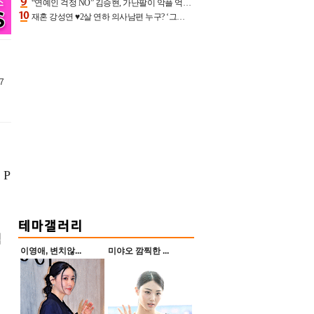
“연예인 걱정 NO” 김승현, 가난팔이 악플 억울할만‥아내+딸과 日 여행
재혼 강성연 ♥2살 연하 의사남편 누구? ‘그알’ 자문의에 훈남 비주얼 초엘리트 스펙 [종합]
7
 P
젝
이영애, 변치않...
미야오 깜찍한 ...