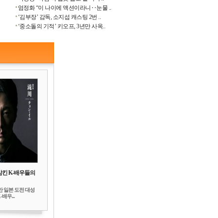
엄정화 “이 나이에 액션이라니‥눈물 ..
‘김부장’ 감독, 소지섭 캐스팅 2번 ..
‘중소돌의 기적’ 키오프, 3년만 사옥..
삼킨 K-배우들의
만 일본 도전 대성
배우...