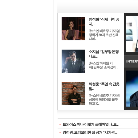
엄정화 “신체 나이 30
대, ...
[뉴스엔 배효주 기자]엄
정화가 30대 초반 신체
나이..
소지섭 “김부장 본명
나도...
[뉴스엔 하지원 기
자]'김부장' 소지섭이 ..
박성웅 “폭염 속 갑옷
입...
[뉴스엔 배효주 기자]박
성웅이 폭염에도 불구
하고 K..
-
트와이스 미나 이렇게 글래머였나, 드...
-
양정원, 으리으리한 집 공개 “시차 적...