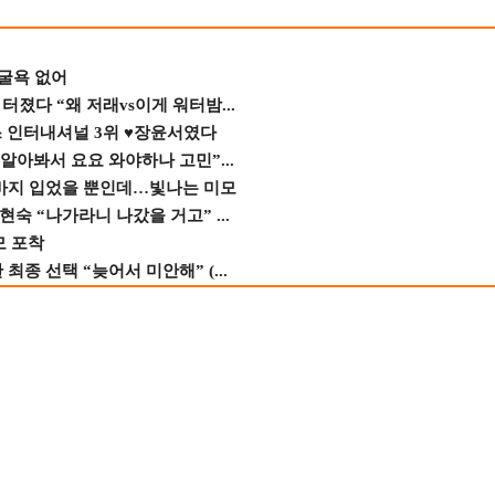
 굴욕 없어
졌다 “왜 저래vs이게 워터밤...
스 인터내셔널 3위 ♥장윤서였다
 알아봐서 요요 와야하나 고민”...
바지 입었을 뿐인데…빛나는 미모
숙 “나가라니 나갔을 거고” ...
모 포착
종 선택 “늦어서 미안해” (...