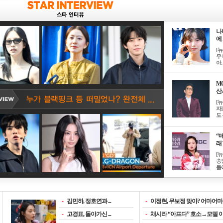
나
에 
[
우 
아, .
M
산서
[
자
도 
“매
래 
[
송
들이
-
김민하, 정호연과 ...
-
이정현, 무보정 맞아? 어마어마한
-
고경표, 돌아가신 ...
-
채시라 “아프다” 호소→모델 이소