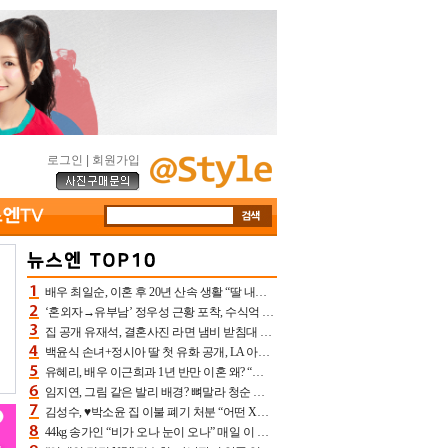
로그인
|
회원가입
배우 최일순, 이혼 후 20년 산속 생활 “딸 내가 버렸다고 원망‥맘 아파”(특종)[어제TV]
‘혼외자→유부남’ 정우성 근황 포착, 수식억 해킹 피해 후배 만났다 “존경하는”
집 공개 유재석, 결혼사진 라면 냄비 받침대 되고 분노‥가족사진도 피해(놀뭐)[어제TV]
백윤식 손녀+정시아 딸 첫 유화 공개, LA 아트쇼→서울국제조각페스타 작가다운 수준급 실력
유혜리, 배우 이근희과 1년 반만 이혼 왜? “식칼 꽂고 의자 던져” 충격 폭로(특종)[어제TV]
임지연, 그림 같은 발리 배경? 뼈말라 청순 비키니 핏에 상대 안 되네
김성수, ♥박소윤 집 이불 폐기 처분 “어떤 X이랑 썼을지 몰라” 질투(신랑수업2)[어제TV]
44kg 송가인 “비가 오나 눈이 오나” 매일 이 운동, 허벅지 근육량 상승+체지방 감소