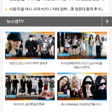
이동국 딸 재시, 파격 비키니 자태 깜짝…美 명문대 합격 후 리..
뉴스엔TV
방탄소년단, 시대가 ‘BTS’ 원해🎵 ..
미야오(MEOVV), 미모가 넘사벽 (출
국)[뉴스엔TV]
에이티즈, 둠칫❣️ 둠칫❣&#..
에스파(aespa), 죄송해요🥺🎤마이..