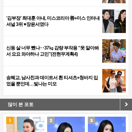
‘김부장’ 최대훈 아내, 미스코리아 善+미스 인터내
셔널 3위 ♥장윤서였다
신동 살 너무 뺐나‥37㎏ 감량 부작용 “못 알아봐
서 요요 와야하나 고민”(전현무계획4)
송혜교, 남사친과 데이트서 흰 티셔츠+청바지 입
었을 뿐인데…빛나는 미모
많이 본 포토