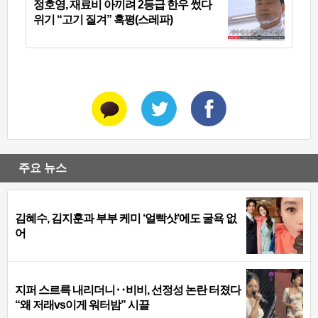
정호영, 재료비 아끼려 2등급 한우 썼다
위기 “고기 질겨” 혹평(스레파)
주요 뉴스
김혜수, 김지훈과 부부 케미 ‘얼빡샷’에도 굴욕 없
어
지퍼 스르륵 내리더니‥비비, 선정성 논란 터졌다
“왜 저래vs이게 워터밤” 시끌