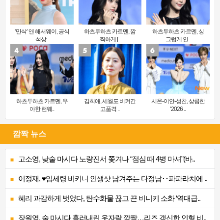
‘만삭’ 앤 해서웨이, 공식
하츠투하츠 카르멘, 깜
하츠투하츠 카르멘, 싱
석상..
찍하게 [..
그럽게 인..
하츠투하츠 카르멘, 우
김희애, 세월도 비켜간
시온-이안-성찬, 상큼한
아한 런웨..
고품격 ..
‘2026 ..
깜짝 뉴스
고소영, 낮술 마시다 노량진서 쫓겨나 “점심 때 4병 마셔”(바..
이정재, ♥임세령 비키니 인생샷 남겨주는 다정남‥파파라치에 ..
혜리 과감하게 벗었다, 탄수화물 끊고 끈 비니키 소화 ‘역대급..
장원영, 술 마시다 흘러내린 옷자락 깜짝…리즈 갱신한 인형 비..