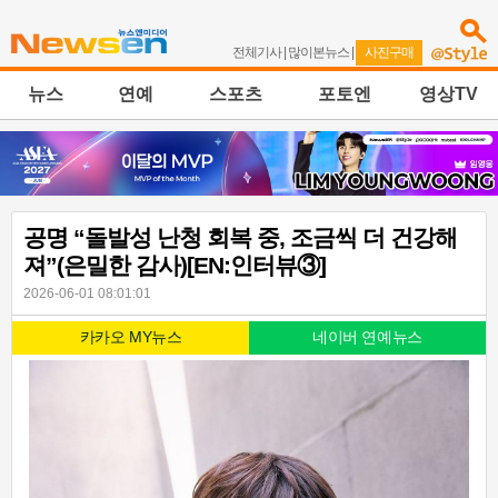
전체기사
|
많이본뉴스
|
사진구매
뉴스
연예
스포츠
포토엔
영상TV
공명 “돌발성 난청 회복 중, 조금씩 더 건강해
져”(은밀한 감사)[EN:인터뷰③]
2026-06-01 08:01:01
카카오 MY뉴스
네이버 연예뉴스