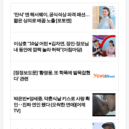
‘만삭’ 앤 해서웨이, 공식석상 파격 패션…
짧은 상의로 배꼽 노출 [포토엔]
이상호 “10살 어린 ♥김자연, 장인·장모님
내 동안에 깜짝 놀라 허락”(아침마당)
[정정보도문] ‘황영웅, 또 학폭에 발목잡혔
다’ 관련
박은빈♥양세종, 약혼식날 키스로 사랑 확
인‥진짜 연인 됐다 (오싹한 연애)[어제
TV]