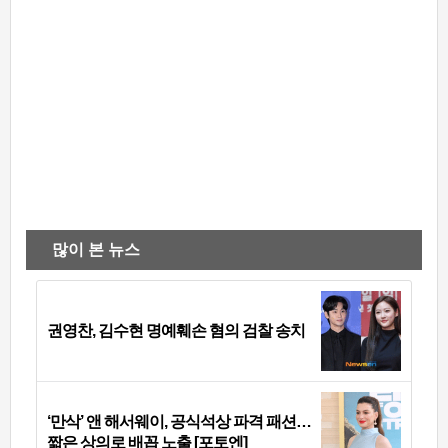
많이 본 뉴스
권영찬, 김수현 명예훼손 혐의 검찰 송치
‘만삭’ 앤 해서웨이, 공식석상 파격 패션…
짧은 상의로 배꼽 노출 [포토엔]