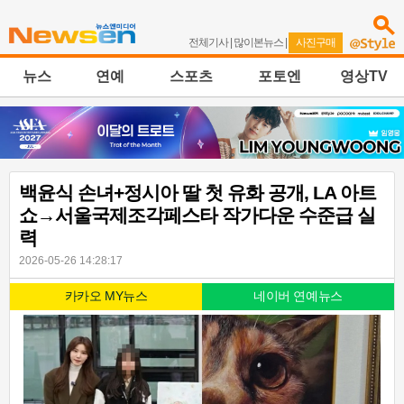
전체기사
|
많이본뉴스
|
사진구매
뉴스
연예
스포츠
포토엔
영상TV
백윤식 손녀+정시아 딸 첫 유화 공개, LA 아트
쇼→서울국제조각페스타 작가다운 수준급 실
력
2026-05-26 14:28:17
카카오 MY뉴스
네이버 연예뉴스