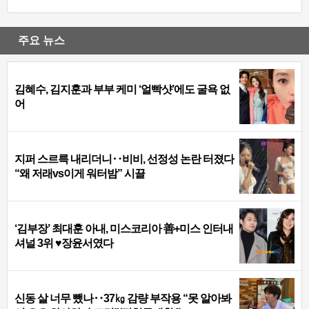
주요 뉴스
김혜수, 김지훈과 부부 케미 ‘얼빡샷’에도 굴욕 없
어
지퍼 스르륵 내리더니‥비비, 선정성 논란 터졌다
“왜 저래vs이게 워터밤” 시끌
‘김부장’ 최대훈 아내, 미스코리아 善+미스 인터내
셔널 3위 ♥장윤서였다
신동 살 너무 뺐나‥37㎏ 감량 부작용 “못 알아봐