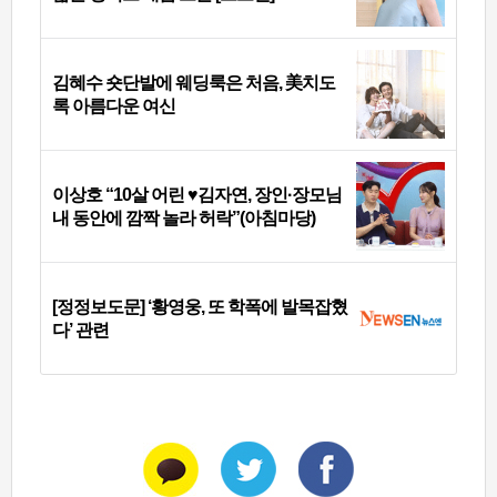
김혜수 숏단발에 웨딩룩은 처음, 美치도
록 아름다운 여신
이상호 “10살 어린 ♥김자연, 장인·장모님
내 동안에 깜짝 놀라 허락”(아침마당)
[정정보도문] ‘황영웅, 또 학폭에 발목잡혔
다’ 관련