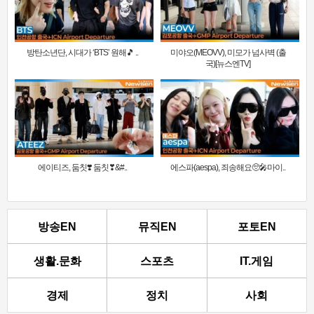
방탄소년단, 시대가 ‘BTS’ 원해🎵 ..
미야오(MEOVV), 미모가 넘사벽 (출
국)[뉴스엔TV]
에이티즈, 둠칫❣️ 둠칫❣&#..
에스파(aespa), 죄송해요🥺🎤마이..
방송EN
뮤직EN
포토EN
생활.문화
스포츠
IT.게임
경제
정치
사회