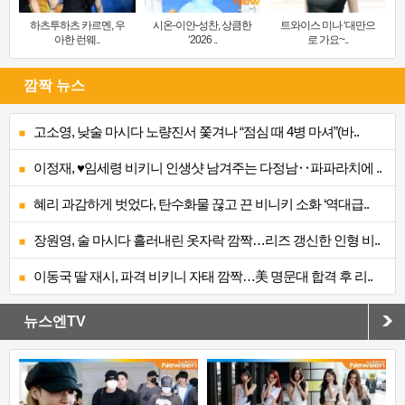
하츠투하츠 카르멘, 우
시온-이안-성찬, 상큼한
트와이스 미나 ‘대만으
아한 런웨..
‘2026 ..
로 가요~..
깜짝 뉴스
고소영, 낮술 마시다 노량진서 쫓겨나 “점심 때 4병 마셔”(바..
이정재, ♥임세령 비키니 인생샷 남겨주는 다정남‥파파라치에 ..
혜리 과감하게 벗었다, 탄수화물 끊고 끈 비니키 소화 ‘역대급..
장원영, 술 마시다 흘러내린 옷자락 깜짝…리즈 갱신한 인형 비..
이동국 딸 재시, 파격 비키니 자태 깜짝…美 명문대 합격 후 리..
뉴스엔TV