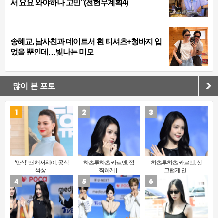
서 요요 와야하나 고민”(전현무계획4)
송혜교, 남사친과 데이트서 흰 티셔츠+청바지 입
었을 뿐인데…빛나는 미모
많이 본 포토
‘만삭’ 앤 해서웨이, 공식
하츠투하츠 카르멘, 깜
하츠투하츠 카르멘, 싱
석상..
찍하게 [..
그럽게 인..