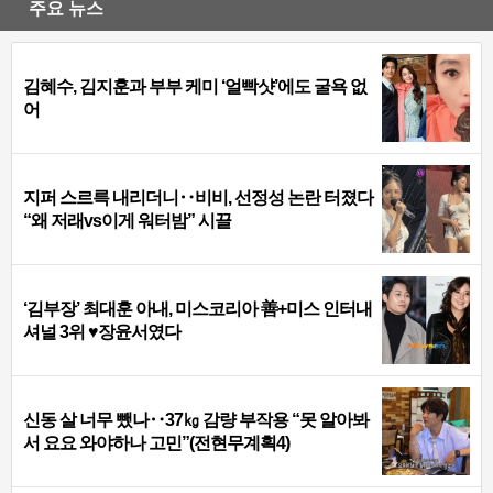
주요 뉴스
김혜수, 김지훈과 부부 케미 ‘얼빡샷’에도 굴욕 없
어
지퍼 스르륵 내리더니‥비비, 선정성 논란 터졌다
“왜 저래vs이게 워터밤” 시끌
‘김부장’ 최대훈 아내, 미스코리아 善+미스 인터내
셔널 3위 ♥장윤서였다
신동 살 너무 뺐나‥37㎏ 감량 부작용 “못 알아봐
서 요요 와야하나 고민”(전현무계획4)