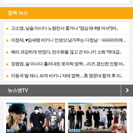
깜짝 뉴스
고소영, 낮술 마시다 노량진서 쫓겨나 “점심 때 4병 마셔”(바..
이정재, ♥임세령 비키니 인생샷 남겨주는 다정남‥파파라치에 ..
혜리 과감하게 벗었다, 탄수화물 끊고 끈 비니키 소화 ‘역대급..
장원영, 술 마시다 흘러내린 옷자락 깜짝…리즈 갱신한 인형 비..
이동국 딸 재시, 파격 비키니 자태 깜짝…美 명문대 합격 후 리..
뉴스엔TV