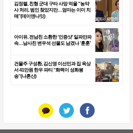
김정렬, 친형 군대 구타 사망 억울 “농약
사 처리, 범인 찾았지만…엄마는 이미 치
매”(데이앤나잇)
아이유, 전남친 소환한 ‘인증샷’ 일파만파
속…남사친 변우석 선물도 남겼나 ‘훈훈’
건물주 구성환, 김신영 이선민과 집 옥상
서 41만원 한우 파티 “화력이 성화봉
송”(나혼산)