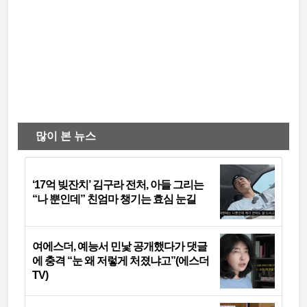
많이 본 뉴스
‘17억 빚잔치’ 김구라 전처, 아들 그리는
“나 뿐인데” 친엄마 챙기는 효심 눈길
여에스더, 예능서 민낯 공개했다가 댓글
에 충격 “눈 왜 저렇게 처졌냐고”(에스더
TV)