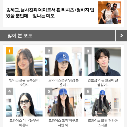
송혜교, 남사친과 데이트서 흰 티셔츠+청바지 입
었을 뿐인데…빛나는 미모
많이 본 포토
엔믹스 설윤 ‘눈부신 미
트와이스 쯔위 ‘갓경 쓴
안효섭 ‘작은 얼굴에 잘
소’[포..
훈녀’..
생김이 ..
트와이스 미나 ‘눈부신
트와이스 쯔위 ‘야구모
트와이스 쯔위 ‘편안한
아름다..
자만 써..
스타일..