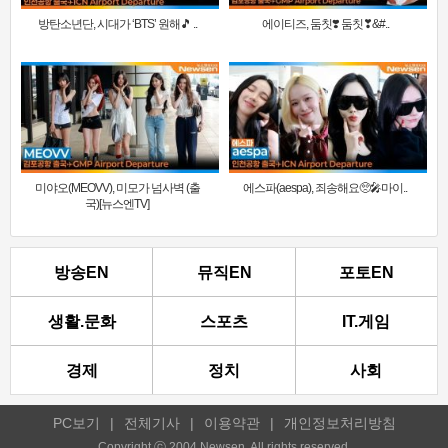
방탄소년단, 시대가 ‘BTS’ 원해🎵 ..
에이티즈, 둠칫❣️ 둠칫❣&#..
미야오(MEOVV), 미모가 넘사벽 (출
에스파(aespa), 죄송해요🥺🎤마이..
국)[뉴스엔TV]
방송EN
뮤직EN
포토EN
생활.문화
스포츠
IT.게임
경제
정치
사회
PC보기
|
전체기사
|
이용약관
|
개인정보처리방침
Copyright ⓒ 2004 Newsen. All rights reserved.