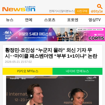
전체기사
|
많이본뉴스
|
사진구매
뉴스
연예
스포츠
포토엔
영상TV
황정민·조인성 “누군지 몰라” 외신 기자 무
시‥마이클 패스벤더엔 “부부 1+1이냐” 논란
2026-05-21 15:57:02
카카오 MY뉴스
네이버 연예뉴스