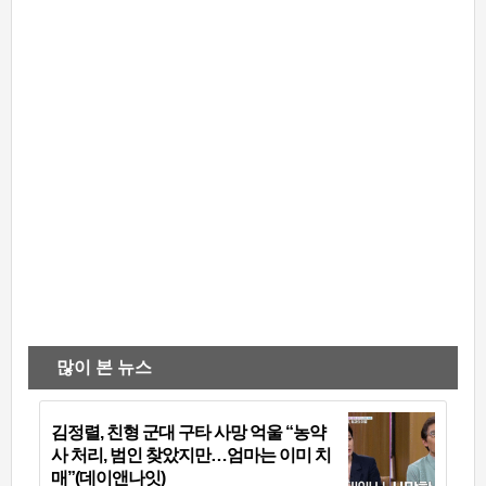
많이 본 뉴스
김정렬, 친형 군대 구타 사망 억울 “농약
사 처리, 범인 찾았지만…엄마는 이미 치
매”(데이앤나잇)