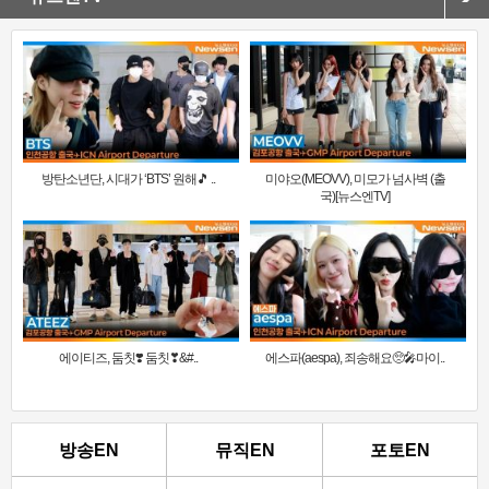
방탄소년단, 시대가 ‘BTS’ 원해🎵 ..
미야오(MEOVV), 미모가 넘사벽 (출
국)[뉴스엔TV]
에이티즈, 둠칫❣️ 둠칫❣&#..
에스파(aespa), 죄송해요🥺🎤마이..
방송EN
뮤직EN
포토EN