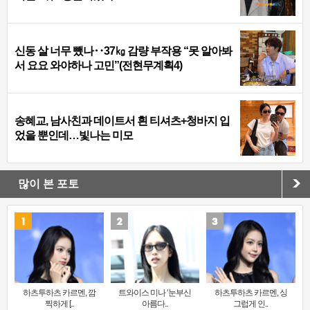
신동 살 너무 뺐나‥37㎏ 감량 부작용 “못 알아봐
서 요요 와야하나 고민”(전현무계획4)
송혜교, 남사친과 데이트서 흰 티셔츠+청바지 입
었을 뿐인데…빛나는 미모
많이 본 포토
하츠투하츠 카르멘, 깜
트와이스 미나 ‘눈부신
하츠투하츠 카르멘, 싱
찍하게 [..
아름다..
그럽게 인..