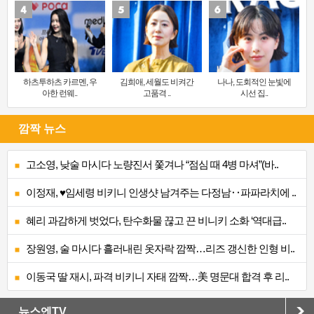
하츠투하츠 카르멘, 우
김희애, 세월도 비켜간
나나, 도회적인 눈빛에
아한 런웨..
고품격 ..
시선 집..
깜짝 뉴스
고소영, 낮술 마시다 노량진서 쫓겨나 “점심 때 4병 마셔”(바..
이정재, ♥임세령 비키니 인생샷 남겨주는 다정남‥파파라치에 ..
혜리 과감하게 벗었다, 탄수화물 끊고 끈 비니키 소화 ‘역대급..
장원영, 술 마시다 흘러내린 옷자락 깜짝…리즈 갱신한 인형 비..
이동국 딸 재시, 파격 비키니 자태 깜짝…美 명문대 합격 후 리..
뉴스엔TV