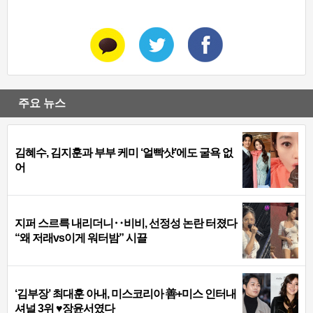
주요 뉴스
김혜수, 김지훈과 부부 케미 ‘얼빡샷’에도 굴욕 없
어
지퍼 스르륵 내리더니‥비비, 선정성 논란 터졌다
“왜 저래vs이게 워터밤” 시끌
‘김부장’ 최대훈 아내, 미스코리아 善+미스 인터내
셔널 3위 ♥장윤서였다