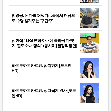
임영웅, 돈 다발 꺼냈다…즉석서 현금으
로 수당 챙겨주는 ‘구단주’
심현섭 “11살 연하 아내에 축의금 다 뺏
겨, 집도 아내 명의” (동치미)[결정적장면]
하츠투하츠 카르멘, 깜찍하게 [포토엔
HD]
하츠투하츠 카르멘, 싱그럽게 인사 [포토
엔HD]