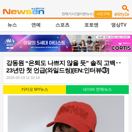
전체기사
|
많이본뉴스
|
사진구매
뉴스
연예
스포츠
포토엔
영상TV
강동원 “은퇴도 나쁘지 않을 듯” 솔직 고백‥
23년만 첫 언급(와일드씽)[EN:인터뷰③]
2026-05-19 11:32:19
카카오 MY뉴스
네이버 연예뉴스