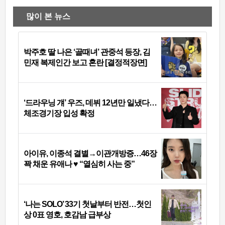
많이 본 뉴스
박주호 딸 나은 ‘골때녀’ 관중석 등장, 김
민재 복제인간 보고 혼란 [결정적장면]
‘드라우닝 걔’ 우즈, 데뷔 12년만 일냈다…
체조경기장 입성 확정
아이유, 이종석 결별→이관개방증…46장
꽉 채운 유애나 ♥ “열심히 사는 중”
‘나는 SOLO’ 33기 첫날부터 반전…첫인
상 0표 영호, 호감남 급부상