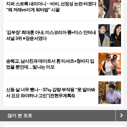
지퍼 스르륵 내리더니‥비비, 선정성 논란 터졌다
“왜 저래vs이게 워터밤” 시끌
‘김부장’ 최대훈 아내, 미스코리아 善+미스 인터내
셔널 3위 ♥장윤서였다
송혜교, 남사친과 데이트서 흰 티셔츠+청바지 입
었을 뿐인데…빛나는 미모
신동 살 너무 뺐나‥37㎏ 감량 부작용 “못 알아봐
서 요요 와야하나 고민”(전현무계획4)
많이 본 포토