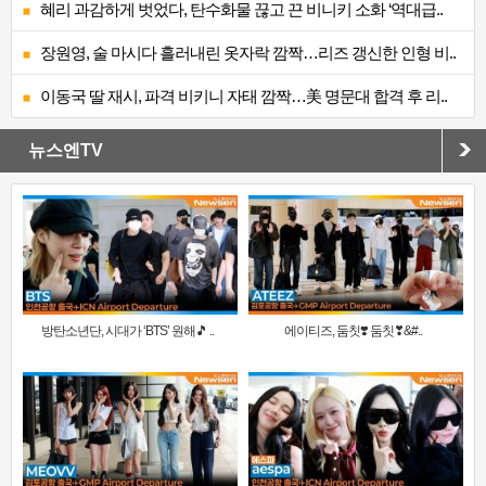
혜리 과감하게 벗었다, 탄수화물 끊고 끈 비니키 소화 ‘역대급..
장원영, 술 마시다 흘러내린 옷자락 깜짝…리즈 갱신한 인형 비..
이동국 딸 재시, 파격 비키니 자태 깜짝…美 명문대 합격 후 리..
뉴스엔TV
방탄소년단, 시대가 ‘BTS’ 원해🎵 ..
에이티즈, 둠칫❣️ 둠칫❣&#..