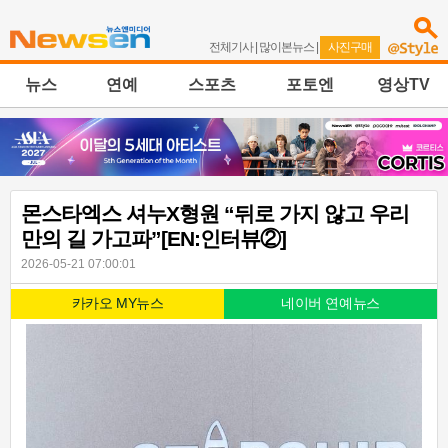
전체기사
|
많이본뉴스
|
사진구매
뉴스
연예
스포츠
포토엔
영상TV
몬스타엑스 셔누X형원 “뒤로 가지 않고 우리
만의 길 가고파”[EN:인터뷰②]
2026-05-21 07:00:01
카카오 MY뉴스
네이버 연예뉴스