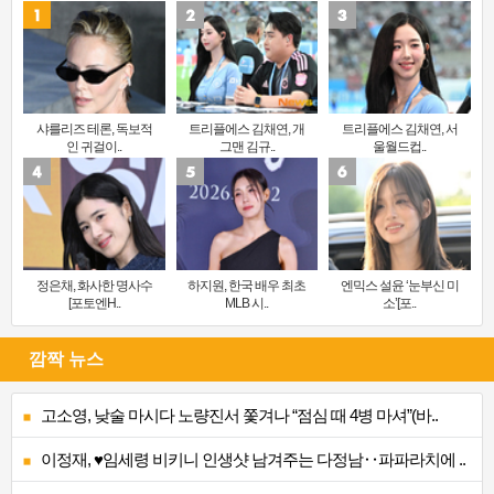
샤를리즈 테론, 독보적
트리플에스 김채연, 개
트리플에스 김채연, 서
인 귀걸이..
그맨 김규..
울월드컵..
정은채, 화사한 명사수
하지원, 한국 배우 최초
엔믹스 설윤 ‘눈부신 미
[포토엔H..
MLB 시..
소’[포..
깜짝 뉴스
고소영, 낮술 마시다 노량진서 쫓겨나 “점심 때 4병 마셔”(바..
이정재, ♥임세령 비키니 인생샷 남겨주는 다정남‥파파라치에 ..