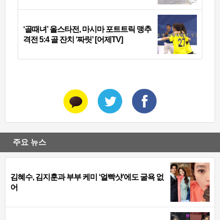
‘골때녀’ 올스타전, 마시마 포트트릭 맹추
격전 5:4 골 잔치 ‘짜릿’ [어제TV]
주요 뉴스
김혜수, 김지훈과 부부 케미 ‘얼빡샷’에도 굴욕 없
어