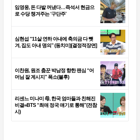
임영웅, 돈 다발 꺼냈다…즉석서 현금으
로 수당 챙겨주는 ‘구단주’
심현섭 “11살 연하 아내에 축의금 다 뺏
겨, 집도 아내 명의” (동치미)[결정적장면]
이찬원, 원조 춤꾼 박남정 향한 팬심 “어
머님 잘 계시지” 폭소(불후)
리센느 미나미 母, 한국 엄마들과 친해진
비결=BTS “최애 정국 얘기로 통해”(전참
시)