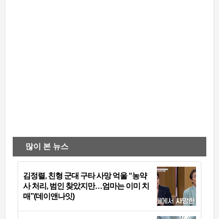
많이 본 뉴스
김정렬, 친형 군대 구타 사망 억울 “농약
사 처리, 범인 찾았지만…엄마는 이미 치
매”(데이앤나잇)