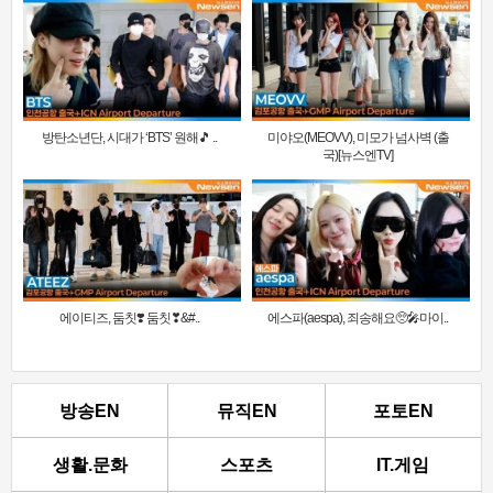
방탄소년단, 시대가 ‘BTS’ 원해🎵 ..
미야오(MEOVV), 미모가 넘사벽 (출
국)[뉴스엔TV]
에이티즈, 둠칫❣️ 둠칫❣&#..
에스파(aespa), 죄송해요🥺🎤마이..
방송EN
뮤직EN
포토EN
생활.문화
스포츠
IT.게임