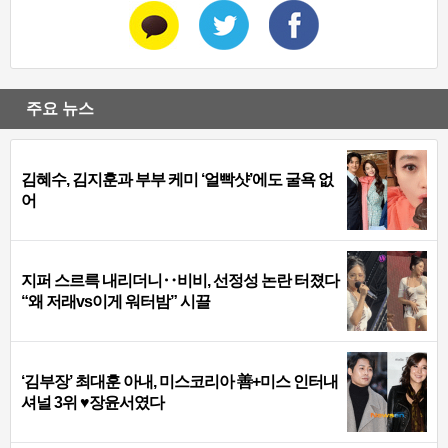
주요 뉴스
김혜수, 김지훈과 부부 케미 ‘얼빡샷’에도 굴욕 없
어
지퍼 스르륵 내리더니‥비비, 선정성 논란 터졌다
“왜 저래vs이게 워터밤” 시끌
‘김부장’ 최대훈 아내, 미스코리아 善+미스 인터내
셔널 3위 ♥장윤서였다