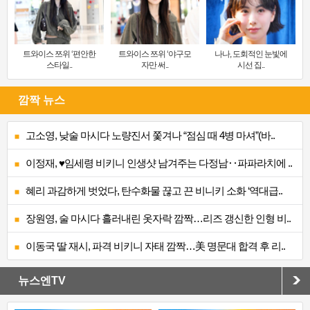
트와이스 쯔위 ‘편안한
트와이스 쯔위 ‘야구모
나나, 도회적인 눈빛에
스타일..
자만 써..
시선 집..
깜짝 뉴스
고소영, 낮술 마시다 노량진서 쫓겨나 “점심 때 4병 마셔”(바..
이정재, ♥임세령 비키니 인생샷 남겨주는 다정남‥파파라치에 ..
혜리 과감하게 벗었다, 탄수화물 끊고 끈 비니키 소화 ‘역대급..
장원영, 술 마시다 흘러내린 옷자락 깜짝…리즈 갱신한 인형 비..
이동국 딸 재시, 파격 비키니 자태 깜짝…美 명문대 합격 후 리..
뉴스엔TV