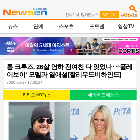
전체기사
|
많이본뉴스
|
사진구매
뉴스
연예
스포츠
포토엔
영상TV
톰 크루즈, 26살 연하 전여친 다 잊었나‥‘플레
이보이’ 모델과 열애설[할리우드비하인드]
2026-05-17 17:02:24
카카오 MY뉴스
네이버 연예뉴스