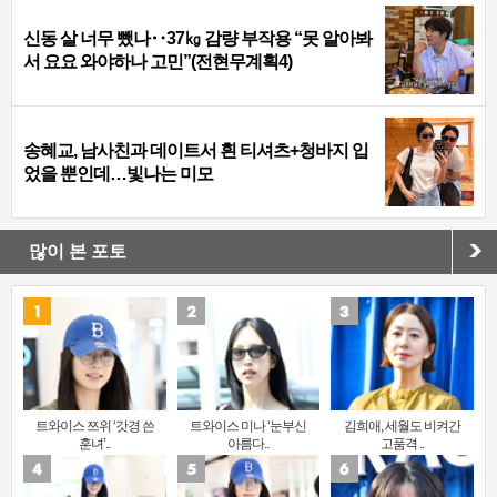
신동 살 너무 뺐나‥37㎏ 감량 부작용 “못 알아봐
서 요요 와야하나 고민”(전현무계획4)
송혜교, 남사친과 데이트서 흰 티셔츠+청바지 입
었을 뿐인데…빛나는 미모
많이 본 포토
트와이스 쯔위 ‘갓경 쓴
트와이스 미나 ‘눈부신
김희애, 세월도 비켜간
훈녀’..
아름다..
고품격 ..