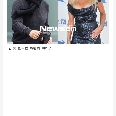
▲ 톰 크루즈-파멜라 앤더슨