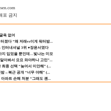
en.com
재배포 금지
 굴욕 없어
졌다 “왜 저래vs이게 워터밤...
스 인터내셔널 3위 ♥장윤서였다
바지 입었을 뿐인데…빛나는 미모
 알아봐서 요요 와야하나 고민”...
종 선택 “늦어서 미안해” (...
→복근 공개 “너무 야해” (...
 아파트 손해 처분 “그래도 괜...