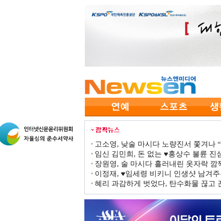
고소영, 낮술 마시다 노량진서 쫓겨나 “점
임신 김민희, 돈 없는 ♥홍상수 불륜 진심
장원영, 술 마시다 흘러내린 옷자락 
이정재, ♥임세령 비키니 인생샷 남겨주
혜리 과감하게 벗었다, 탄수화물 끊고 끈