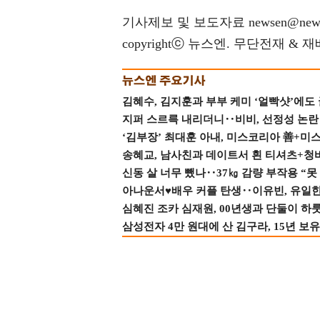
기사제보 및 보도자료 newsen@news
copyrightⓒ 뉴스엔. 무단전재 & 
김혜수, 김지훈과 부부 케미 ‘얼빡샷’에도
지퍼 스르륵 내리더니‥비비, 선정성 논란 터
‘김부장’ 최대훈 아내, 미스코리아 善+미
송혜교, 남사친과 데이트서 흰 티셔츠+청
신동 살 너무 뺐나‥37㎏ 감량 부작용 “못
아나운서♥배우 커플 탄생‥이유빈, 유일한 최
심혜진 조카 심재원, 00년생과 단둘이 하룻밤
삼성전자 4만 원대에 산 김구라, 15년 보유