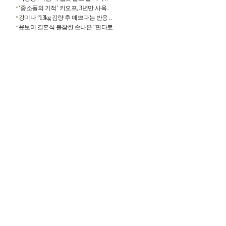
‘중소돌의 기적’ 키오프, 3년만 사옥..
강미나 “13kg 감량 후 예쁘다는 반응 ..
윤보미 결혼식 불참한 손나은 “판다로..