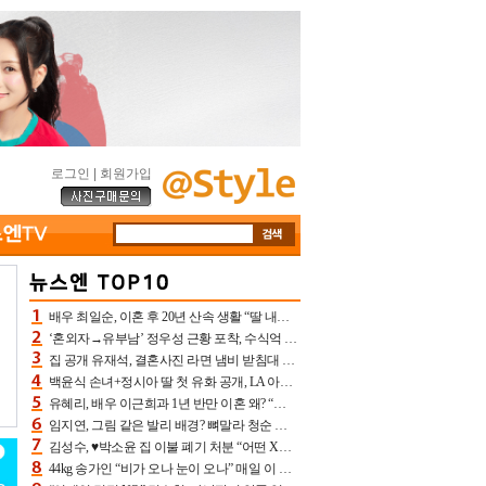
로그인
|
회원가입
배우 최일순, 이혼 후 20년 산속 생활 “딸 내가 버렸다고 원망‥맘 아파”(특종)[어제TV]
‘혼외자→유부남’ 정우성 근황 포착, 수식억 해킹 피해 후배 만났다 “존경하는”
집 공개 유재석, 결혼사진 라면 냄비 받침대 되고 분노‥가족사진도 피해(놀뭐)[어제TV]
백윤식 손녀+정시아 딸 첫 유화 공개, LA 아트쇼→서울국제조각페스타 작가다운 수준급 실력
유혜리, 배우 이근희과 1년 반만 이혼 왜? “식칼 꽂고 의자 던져” 충격 폭로(특종)[어제TV]
임지연, 그림 같은 발리 배경? 뼈말라 청순 비키니 핏에 상대 안 되네
김성수, ♥박소윤 집 이불 폐기 처분 “어떤 X이랑 썼을지 몰라” 질투(신랑수업2)[어제TV]
44kg 송가인 “비가 오나 눈이 오나” 매일 이 운동, 허벅지 근육량 상승+체지방 감소