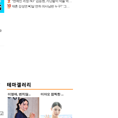
“연예인 걱정 NO” 김승현, 가난팔이 악플 억울할만‥아내+딸과 日 여행
재혼 강성연 ♥2살 연하 의사남편 누구? ‘그알’ 자문의에 훈남 비주얼 초엘리트 스펙 [종합]
9
됐
이영애, 변치않...
미야오 깜찍한 ...
다고