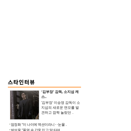
‘김부장’ 감독, 소지섭 캐
스..
'김부장' 이승영 감독이 소
지섭의 새로운 면모를 발
견하고 깜짝 놀랐던 ..
엄정화 “이 나이에 액션이라니‥눈물 ..
박성웅 “폭염 속 갑옷 입고 말 타며 ..