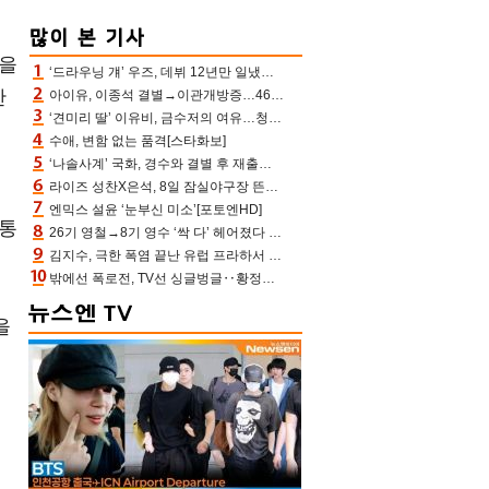
상을
‘드라우닝 걔’ 우즈, 데뷔 12년만 일냈다…체조경기장 입성 확정
만
아이유, 이종석 결별→이관개방증…46장 꽉 채운 유애나 ♥ “열심히 사는 중”
‘견미리 딸’ 이유비, 금수저의 여유…청순 미모에 반전 슬림 라인
수애, 변함 없는 품격[스타화보]
‘나솔사계’ 국화, 경수와 결별 후 재출연…첫인상 3표 몰표
라이즈 성찬X은석, 8일 잠실야구장 뜬다…시구 시타+특별공연까지
엔믹스 설윤 ‘눈부신 미소’[포토엔HD]
 통
26기 영철→8기 영수 ‘싹 다’ 헤어졌다 ‘나솔사계’ 충격의 현커 0쌍 (촌장TV)
김지수, 극한 폭염 끝난 유럽 프라하서 쾌적한 여름나기 “선풍기만으로 지내”
밖에선 폭로전, TV선 싱글벙글‥황정민 ‘틈만 나면’ 출연, 피로감은 시청자 몫
을