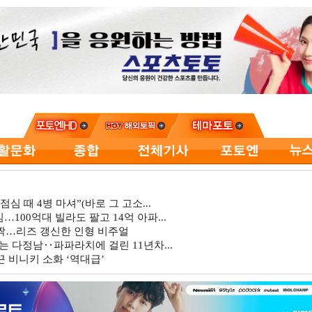
심 때 4병 마셔”(바로 그 고소...
…100억대 빌라도 팔고 14억 아파...
깜짝…리즈 갱신한 인형 비주얼
는 다정남‥파파라치에 걸린 11년차...
 비니키 소화 ‘역대급’