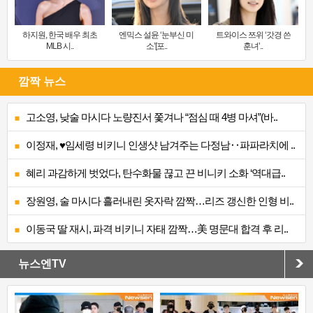
하지원, 한국 배우 최초
엔믹스 설윤 ‘눈부신 미
트와이스 쯔위 ‘갓경 쓴
MLB 시..
소’[포..
훈녀’..
깜짝 뉴스
고소영, 낮술 마시다 노량진서 쫓겨나 “점심 때 4병 마셔”(바..
이정재, ♥임세령 비키니 인생샷 남겨주는 다정남‥파파라치에 ..
혜리 과감하게 벗었다, 탄수화물 끊고 끈 비니키 소화 ‘역대급..
장원영, 술 마시다 흘러내린 옷자락 깜짝…리즈 갱신한 인형 비..
이동국 딸 재시, 파격 비키니 자태 깜짝…美 명문대 합격 후 리..
뉴스엔TV