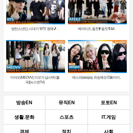
방탄소년단, 시대가 ‘BTS’ 원해🎵 ..
에이티즈, 둠칫❣️ 둠칫❣&#..
미야오(MEOVV), 미모가 넘사벽 (출
에스파(aespa), 죄송해요🥺🎤마이..
국)[뉴스엔TV]
방송EN
뮤직EN
포토EN
생활.문화
스포츠
IT.게임
경제
정치
사회