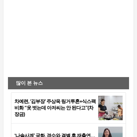
많이 본 뉴스
차예련, ‘김부장’ 주상욱 링거투혼+식스팩
비화 “옷 벗는데 아저씨는 안 된다고”(차
장금)
‘나솔사계’ 국화, 경수와 결별 후 재출연…