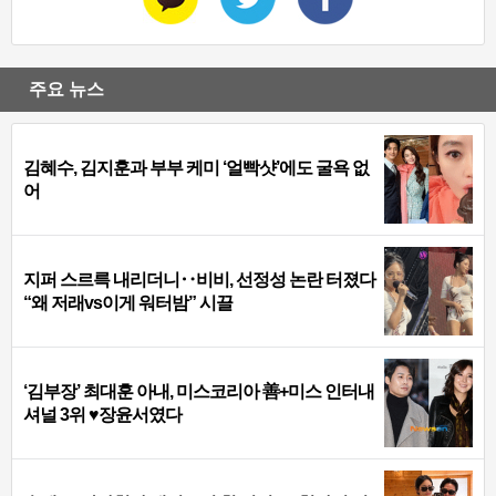
주요 뉴스
김혜수, 김지훈과 부부 케미 ‘얼빡샷’에도 굴욕 없
어
지퍼 스르륵 내리더니‥비비, 선정성 논란 터졌다
“왜 저래vs이게 워터밤” 시끌
‘김부장’ 최대훈 아내, 미스코리아 善+미스 인터내
셔널 3위 ♥장윤서였다