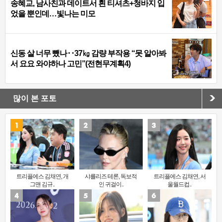
송혜교, 남사친과 데이트서 흰 티셔츠+청바지 입
었을 뿐인데…빛나는 미모
신동 살 너무 뺐나‥37㎏ 감량 부작용 “못 알아봐
서 요요 와야하나 고민”(전현무계획4)
많이 본 포토
트리플에스 김채연, 개
샤를리즈 테론, 독보적
트리플에스 김채연, 서
그맨 김규..
인 귀걸이..
울월드컵..