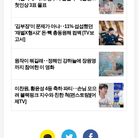
첫인상 3표 몰표
‘김부장’이 문제가 아냐‥11% 섭섭했던
‘재벌X형사2’ 돈·빽 총동원해 컴백 [TV보
고서]
원작이 뭐길래‥정해인 강하늘에 장원영
까지 참여한 이 영화
이찬원, 황윤성 4등 축하 파티‥손님 모으
려 블랙핑크 지수와 친한 척(편스토랑)[어
제TV]