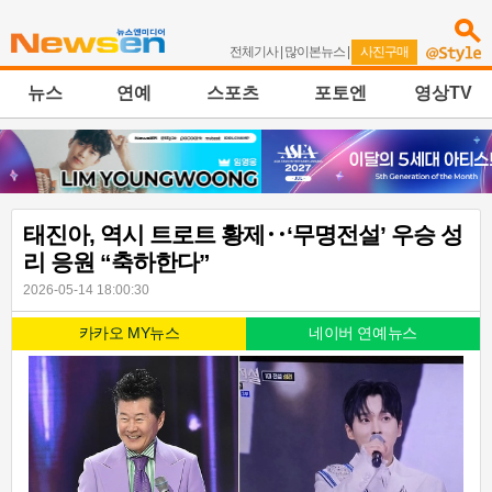
전체기사
|
많이본뉴스
|
사진구매
뉴스
연예
스포츠
포토엔
영상TV
태진아, 역시 트로트 황제‥‘무명전설’ 우승 성
리 응원 “축하한다”
2026-05-14 18:00:30
카카오 MY뉴스
네이버 연예뉴스