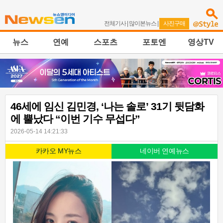
전체기사
|
많이본뉴스
|
사진구매
뉴스
연예
스포츠
포토엔
영상TV
46세에 임신 김민경, ‘나는 솔로’ 31기 뒷담화
에 뿔났다 “이번 기수 무섭다”
2026-05-14 14:21:33
카카오 MY뉴스
네이버 연예뉴스