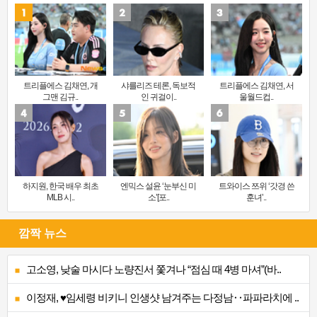
트리플에스 김채연, 개
샤를리즈 테론, 독보적
트리플에스 김채연, 서
그맨 김규..
인 귀걸이..
울월드컵..
하지원, 한국 배우 최초
엔믹스 설윤 ‘눈부신 미
트와이스 쯔위 ‘갓경 쓴
MLB 시..
소’[포..
훈녀’..
깜짝 뉴스
고소영, 낮술 마시다 노량진서 쫓겨나 “점심 때 4병 마셔”(바..
이정재, ♥임세령 비키니 인생샷 남겨주는 다정남‥파파라치에 ..