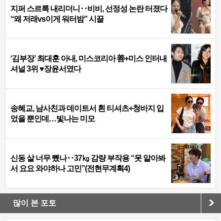
지퍼 스르륵 내리더니‥비비, 선정성 논란 터졌다
“왜 저래vs이게 워터밤” 시끌
‘김부장’ 최대훈 아내, 미스코리아 善+미스 인터내
셔널 3위 ♥장윤서였다
송혜교, 남사친과 데이트서 흰 티셔츠+청바지 입
었을 뿐인데…빛나는 미모
신동 살 너무 뺐나‥37㎏ 감량 부작용 “못 알아봐
서 요요 와야하나 고민”(전현무계획4)
많이 본 포토