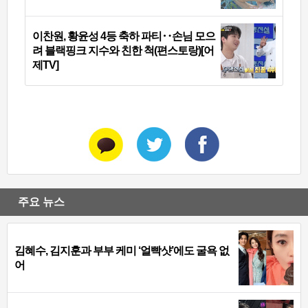
이찬원, 황윤성 4등 축하 파티‥손님 모으
려 블랙핑크 지수와 친한 척(편스토랑)[어
제TV]
주요 뉴스
김혜수, 김지훈과 부부 케미 ‘얼빡샷’에도 굴욕 없
어