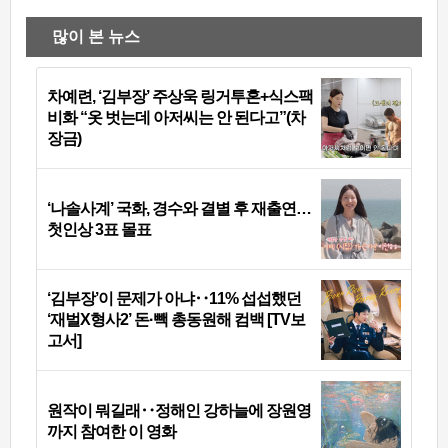
많이 본 뉴스
차예련, ‘김부장’ 주상욱 링거투혼+식스팩
비화 “옷 벗는데 아저씨는 안 된다고”(차
장금)
‘나솔사계’ 국화, 경수와 결별 후 재출연…
첫인상 3표 몰표
‘김부장’이 문제가 아냐‥11% 섭섭했던
‘재벌X형사2’ 돈·빽 총동원해 컴백 [TV보
고서]
원작이 뭐길래‥정해인 강하늘에 장원영
까지 참여한 이 영화