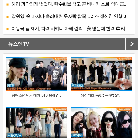
혜리 과감하게 벗었다, 탄수화물 끊고 끈 비니키 소화 ‘역대급..
장원영, 술 마시다 흘러내린 옷자락 깜짝…리즈 갱신한 인형 비..
이동국 딸 재시, 파격 비키니 자태 깜짝…美 명문대 합격 후 리..
뉴스엔TV
방탄소년단, 시대가 ‘BTS’ 원해🎵 ..
에이티즈, 둠칫❣️ 둠칫❣&#..