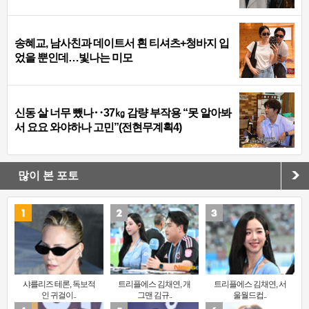
송혜교, 남사친과 데이트서 흰 티셔츠+청바지 입
었을 뿐인데…빛나는 미모
신동 살 너무 뺐나‥37㎏ 감량 부작용 “못 알아봐
서 요요 와야하나 고민”(전현무계획4)
많이 본 포토
샤를리즈 테론, 독보적
트리플에스 김채연, 개
트리플에스 김채연, 서
인 귀걸이..
그맨 김규..
울월드컵..