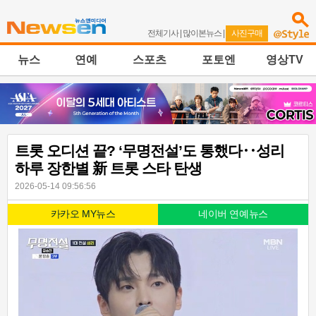
전체기사
|
많이본뉴스
|
사진구매
뉴스
연예
스포츠
포토엔
영상TV
트롯 오디션 끝? ‘무명전설’도 통했다‥성리
하루 장한별 新 트롯 스타 탄생
2026-05-14 09:56:56
카카오 MY뉴스
네이버 연예뉴스