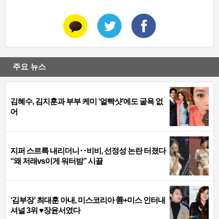
주요 뉴스
김혜수, 김지훈과 부부 케미 ‘얼빡샷’에도 굴욕 없
어
지퍼 스르륵 내리더니‥비비, 선정성 논란 터졌다
“왜 저래vs이게 워터밤” 시끌
‘김부장’ 최대훈 아내, 미스코리아 善+미스 인터내
셔널 3위 ♥장윤서였다