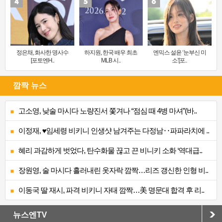
정은채, 화사한 명사수
하지원, 한국 배우 최초
엔믹스 설윤 ‘눈부신 미
[포토엔H..
MLB 시..
소’[포..
깜짝 뉴스
고소영, 낮술 마시다 노량진서 쫓겨나 “점심 때 4병 마셔”(바..
이정재, ♥임세령 비키니 인생샷 남겨주는 다정남‥파파라치에 ..
혜리 과감하게 벗었다, 탄수화물 끊고 끈 비니키 소화 ‘역대급..
장원영, 술 마시다 흘러내린 옷자락 깜짝…리즈 갱신한 인형 비..
이동국 딸 재시, 파격 비키니 자태 깜짝…美 명문대 합격 후 리..
뉴스엔TV