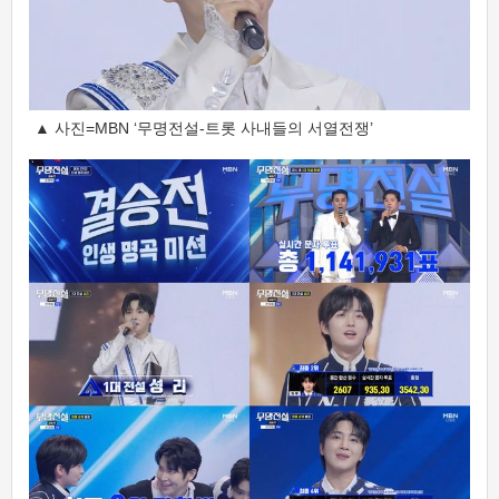
▲ 사진=MBN ‘무명전설-트롯 사내들의 서열전쟁’