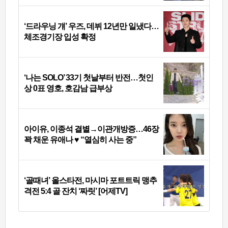
‘드라우닝 걔’ 우즈, 데뷔 12년만 일냈다…
체조경기장 입성 확정
‘나는 SOLO’ 33기 첫날부터 반전…첫인
상 0표 영호, 호감남 급부상
아이유, 이종석 결별→이관개방증…46장
꽉 채운 유애나 ♥ “열심히 사는 중”
‘골때녀’ 올스타전, 마시마 포트트릭 맹추
격전 5:4 골 잔치 ‘짜릿’ [어제TV]