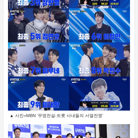
▲ 사진=MBN ‘무명전설-트롯 사내들의 서열전쟁’