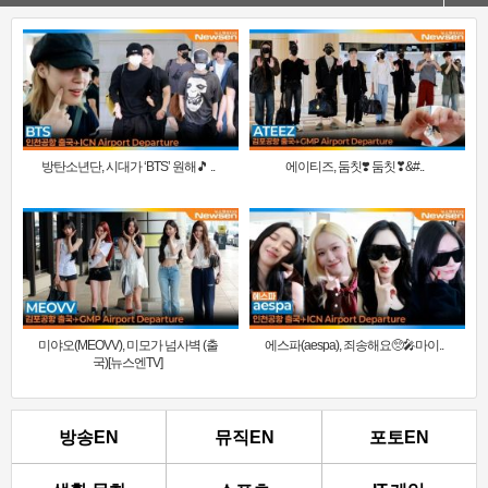
방탄소년단, 시대가 ‘BTS’ 원해🎵 ..
에이티즈, 둠칫❣️ 둠칫❣&#..
미야오(MEOVV), 미모가 넘사벽 (출
에스파(aespa), 죄송해요🥺🎤마이..
국)[뉴스엔TV]
방송EN
뮤직EN
포토EN