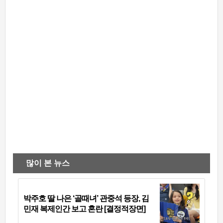
많이 본 뉴스
박주호 딸 나은 ‘골때녀’ 관중석 등장, 김
민재 복제인간 보고 혼란 [결정적장면]