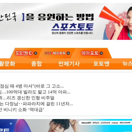
심 때 4병 마셔”(바로 그 고소...
…100억대 빌라도 팔고 14억 아파...
깜짝…리즈 갱신한 인형 비주얼
는 다정남‥파파라치에 걸린 11년차...
 비니키 소화 ‘역대급’