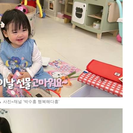
▲ 사진=채널 ‘박수홍 행복해다홍’