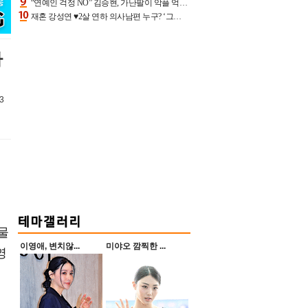
“연예인 걱정 NO” 김승현, 가난팔이 악플 억울할만‥아내+딸과 日 여행
재혼 강성연 ♥2살 연하 의사남편 누구? ‘그알’ 자문의에 훈남 비주얼 초엘리트 스펙 [종합]
아
3
물
이영애, 변치않...
미야오 깜찍한 ...
영