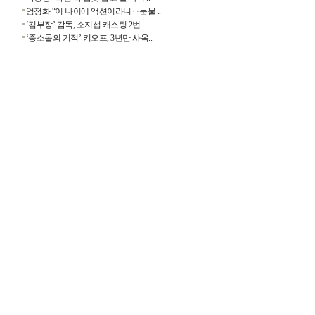
엄정화 “이 나이에 액션이라니‥눈물 ..
‘김부장’ 감독, 소지섭 캐스팅 2번 ..
‘중소돌의 기적’ 키오프, 3년만 사옥..
겼