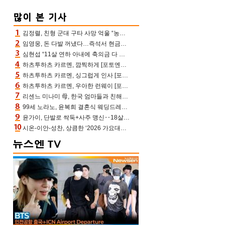
김정렬, 친형 군대 구타 사망 억울 “농약사 처리, 범인 찾았지만…엄마는 이미 치매”(데이앤나잇)
임영웅, 돈 다발 꺼냈다…즉석서 현금으로 수당 챙겨주는 ‘구단주’
심현섭 “11살 연하 아내에 축의금 다 뺏겨, 집도 아내 명의” (동치미)[결정적장면]
하츠투하츠 카르멘, 깜찍하게 [포토엔HD]
하츠투하츠 카르멘, 싱그럽게 인사 [포토엔HD]
하츠투하츠 카르멘, 우아한 런웨이 [포토엔HD]
리센느 미나미 母, 한국 엄마들과 친해진 비결=BTS “최애 정국 얘기로 통해”(전참시)
99세 노라노, 윤복희 결혼식 웨딩드레스 제작자였다…극찬 세례
윤가이, 단발로 싹둑+사주 맹신‥18살 연상 ♥장기하 반한 엉뚱·열정 매력(전참시)
시온-이안-성찬, 상큼한 ‘2026 가요대전 썸머’ MC [포토엔HD]