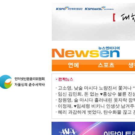
고소영, 낮술 마시다 노량진서 쫓겨나 “점
임신 김민희, 돈 없는 ♥홍상수 불륜 진심
장원영, 술 마시다 흘러내린 옷자락 
이정재, ♥임세령 비키니 인생샷 남겨주
혜리 과감하게 벗었다, 탄수화물 끊고 끈