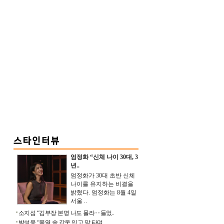
엄정화 “신체 나이 30대, 3
년..
엄정화가 30대 초반 신체
나이를 유지하는 비결을
밝혔다. 엄정화는 8월 4일
서울 ..
소지섭 “김부장 본명 나도 몰라‥들었..
박성웅 “폭염 속 갑옷 입고 말 타며 ..