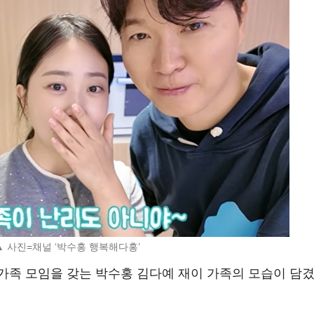
▲ 사진=채널 ‘박수홍 행복해다홍’
가족 모임을 갖는 박수홍 김다예 재이 가족의 모습이 담