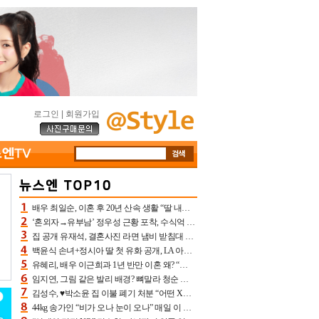
로그인
|
회원가입
배우 최일순, 이혼 후 20년 산속 생활 “딸 내가 버렸다고 원망‥맘 아파”(특종)[어제TV]
‘혼외자→유부남’ 정우성 근황 포착, 수식억 해킹 피해 후배 만났다 “존경하는”
집 공개 유재석, 결혼사진 라면 냄비 받침대 되고 분노‥가족사진도 피해(놀뭐)[어제TV]
백윤식 손녀+정시아 딸 첫 유화 공개, LA 아트쇼→서울국제조각페스타 작가다운 수준급 실력
유혜리, 배우 이근희과 1년 반만 이혼 왜? “식칼 꽂고 의자 던져” 충격 폭로(특종)[어제TV]
임지연, 그림 같은 발리 배경? 뼈말라 청순 비키니 핏에 상대 안 되네
김성수, ♥박소윤 집 이불 폐기 처분 “어떤 X이랑 썼을지 몰라” 질투(신랑수업2)[어제TV]
44kg 송가인 “비가 오나 눈이 오나” 매일 이 운동, 허벅지 근육량 상승+체지방 감소