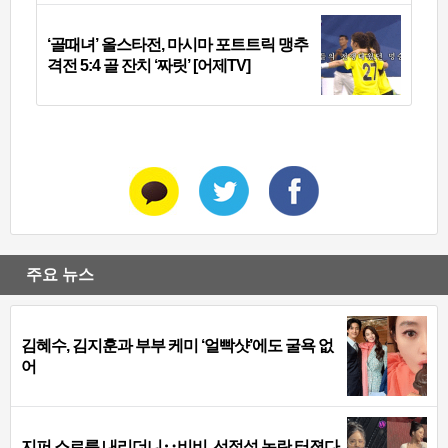
‘골때녀’ 올스타전, 마시마 포트트릭 맹추
격전 5:4 골 잔치 ‘짜릿’ [어제TV]
주요 뉴스
김혜수, 김지훈과 부부 케미 ‘얼빡샷’에도 굴욕 없
어
지퍼 스르륵 내리더니‥비비, 선정성 논란 터졌다