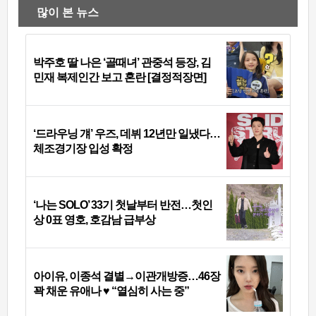
많이 본 뉴스
박주호 딸 나은 ‘골때녀’ 관중석 등장, 김
민재 복제인간 보고 혼란 [결정적장면]
‘드라우닝 걔’ 우즈, 데뷔 12년만 일냈다…
체조경기장 입성 확정
‘나는 SOLO’ 33기 첫날부터 반전…첫인
상 0표 영호, 호감남 급부상
아이유, 이종석 결별→이관개방증…46장
꽉 채운 유애나 ♥ “열심히 사는 중”