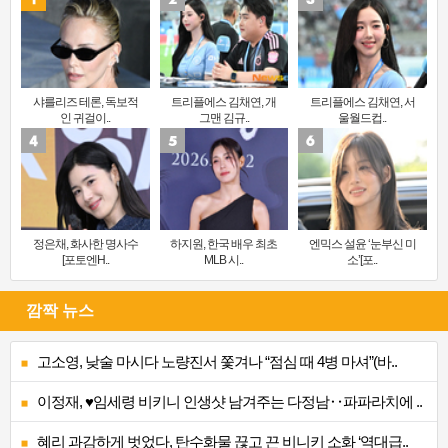
샤를리즈 테론, 독보적
트리플에스 김채연, 개
트리플에스 김채연, 서
인 귀걸이..
그맨 김규..
울월드컵..
정은채, 화사한 명사수
하지원, 한국 배우 최초
엔믹스 설윤 ‘눈부신 미
[포토엔H..
MLB 시..
소’[포..
깜짝 뉴스
고소영, 낮술 마시다 노량진서 쫓겨나 “점심 때 4병 마셔”(바..
이정재, ♥임세령 비키니 인생샷 남겨주는 다정남‥파파라치에 ..
혜리 과감하게 벗었다, 탄수화물 끊고 끈 비니키 소화 ‘역대급..