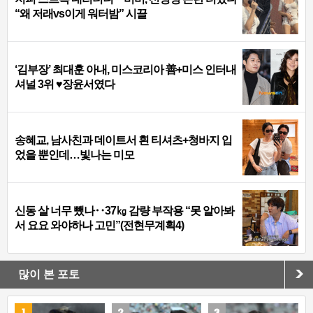
“왜 저래vs이게 워터밤” 시끌
‘김부장’ 최대훈 아내, 미스코리아 善+미스 인터내
셔널 3위 ♥장윤서였다
송혜교, 남사친과 데이트서 흰 티셔츠+청바지 입
었을 뿐인데…빛나는 미모
신동 살 너무 뺐나‥37㎏ 감량 부작용 “못 알아봐
서 요요 와야하나 고민”(전현무계획4)
많이 본 포토