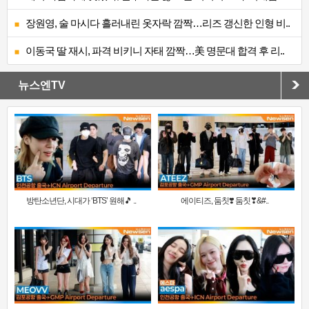
장원영, 술 마시다 흘러내린 옷자락 깜짝…리즈 갱신한 인형 비..
이동국 딸 재시, 파격 비키니 자태 깜짝…美 명문대 합격 후 리..
뉴스엔TV
방탄소년단, 시대가 ‘BTS’ 원해🎵 ..
에이티즈, 둠칫❣️ 둠칫❣&#..