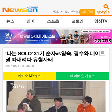
전체기사
|
많이본뉴스
|
사진구매
뉴스
연예
스포츠
포토엔
영상TV
‘나는 SOLO’ 31기 순자vs영숙, 경수와 데이트
권 따내려다 유혈사태
2026-05-12 09:36:20
카카오 MY뉴스
네이버 연예뉴스