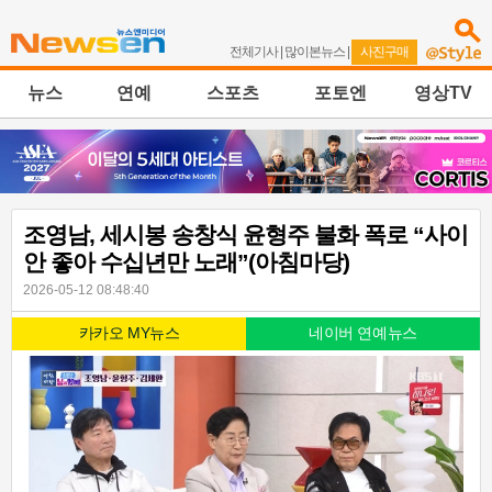
전체기사
|
많이본뉴스
|
사진구매
뉴스
연예
스포츠
포토엔
영상TV
조영남, 세시봉 송창식 윤형주 불화 폭로 “사이
안 좋아 수십년만 노래”(아침마당)
2026-05-12 08:48:40
카카오 MY뉴스
네이버 연예뉴스