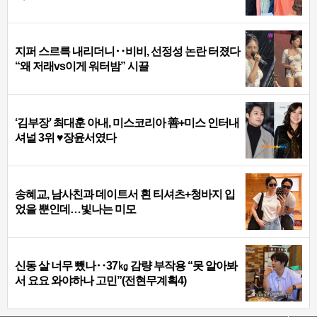
지퍼 스르륵 내리더니‥비비, 선정성 논란 터졌다
“왜 저래vs이게 워터밤” 시끌
‘김부장’ 최대훈 아내, 미스코리아 善+미스 인터내
셔널 3위 ♥장윤서였다
송혜교, 남사친과 데이트서 흰 티셔츠+청바지 입
었을 뿐인데…빛나는 미모
신동 살 너무 뺐나‥37㎏ 감량 부작용 “못 알아봐
서 요요 와야하나 고민”(전현무계획4)