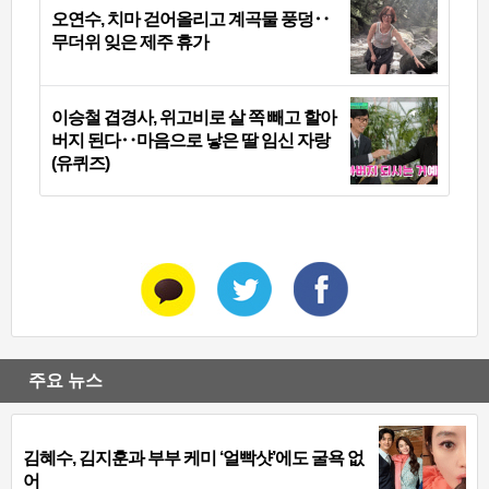
오연수, 치마 걷어올리고 계곡물 풍덩‥
무더위 잊은 제주 휴가
이승철 겹경사, 위고비로 살 쪽 빼고 할아
버지 된다‥마음으로 낳은 딸 임신 자랑
(유퀴즈)
주요 뉴스
김혜수, 김지훈과 부부 케미 ‘얼빡샷’에도 굴욕 없
어