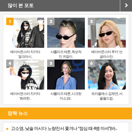
많이 본 포토
베이비몬스터 치키타
샤를리즈 테론, 독보적
베이비몬스터 루카 ‘선
‘걸크러시..
인 귀걸이..
글라스만..
베이비몬스터 치키타
샤를리즈 테론, 시크한
트리플에스 김채연, 서
‘화려한 ..
미소 [포..
울월드컵..
깜짝 뉴스
고소영, 낮술 마시다 노량진서 쫓겨나 “점심 때 4병 마셔”(바..