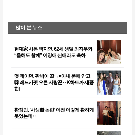
많이 본 뉴스
현대家 사돈 백지연, 62세 생일 최지우와
“올해도 함께” 이영애 신애라도 축하
맷 데이먼, 판박이 딸→♥아내 품에 안고
韓 레드카펫 오른 사랑꾼‥K하트까지[종
합]
황정민, ‘사생활 논란’ 이전 이렇게 환하게
웃었는데‥