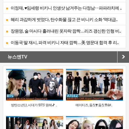
이정재, ♥임세령 비키니 인생샷 남겨주는 다정남‥파파라치에 ..
혜리 과감하게 벗었다, 탄수화물 끊고 끈 비니키 소화 ‘역대급..
장원영, 술 마시다 흘러내린 옷자락 깜짝…리즈 갱신한 인형 비..
이동국 딸 재시, 파격 비키니 자태 깜짝…美 명문대 합격 후 리..
뉴스엔TV
방탄소년단, 시대가 ‘BTS’ 원해🎵 ..
에이티즈, 둠칫❣️ 둠칫❣&#..