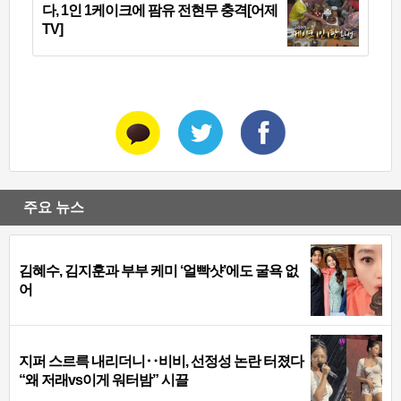
다, 1인 1케이크에 팜유 전현무 충격[어제
TV]
주요 뉴스
김혜수, 김지훈과 부부 케미 ‘얼빡샷’에도 굴욕 없
어
지퍼 스르륵 내리더니‥비비, 선정성 논란 터졌다
“왜 저래vs이게 워터밤” 시끌