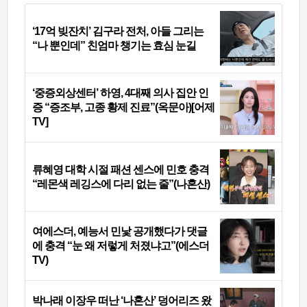
‘17억 빚잔치’ 김구라 전처, 아들 그리는
“나 뿐인데” 친엄마 챙기는 효심 눈길
‘중증외상센터’ 하영, 4대째 의사 집안 인
증 “증조부, 고종 황제 진료”(옥문아)[어제
TV]
류혜영 대학 시절 패션 센스에 민호 충격
“레몬색 레깅스에 다리 없는 줄”(나혼산)
여에스더, 예능서 민낯 공개했다가 댓글
에 충격 “눈 왜 저렇게 처졌냐고”(에스더
TV)
박나래 이장우 떠난 ‘나혼산’ 덩어리즈 왔