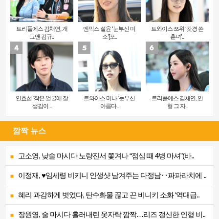
트리플에스 김채연, 개
엔믹스 설윤 ‘눈부신 미
트와이스 쯔위 ‘갓경 쓴
그맨 김규..
소’[포..
훈녀’..
안효섭 ‘작은 얼굴에 잘
트와이스 미나 ‘눈부신
트리플에스 김채연, 인
생김이 ..
아름다..
형 그 자..
깜짝 뉴스
고소영, 낮술 마시다 노량진서 쫓겨나 “점심 때 4병 마셔”(바..
이정재, ♥임세령 비키니 인생샷 남겨주는 다정남‥파파라치에 ..
혜리 과감하게 벗었다, 탄수화물 끊고 끈 비니키 소화 ‘역대급..
장원영, 술 마시다 흘러내린 옷자락 깜짝…리즈 갱신한 인형 비..