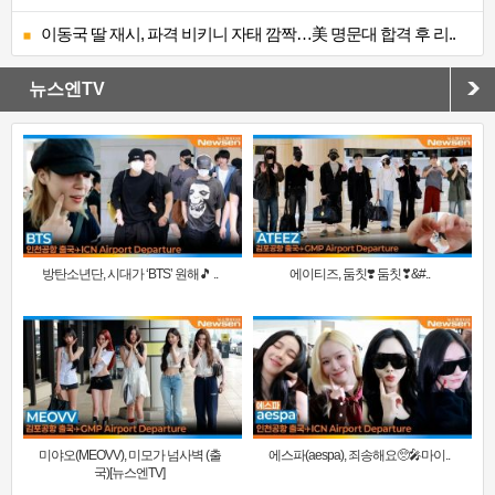
이동국 딸 재시, 파격 비키니 자태 깜짝…美 명문대 합격 후 리..
뉴스엔TV
방탄소년단, 시대가 ‘BTS’ 원해🎵 ..
에이티즈, 둠칫❣️ 둠칫❣&#..
미야오(MEOVV), 미모가 넘사벽 (출
에스파(aespa), 죄송해요🥺🎤마이..
국)[뉴스엔TV]