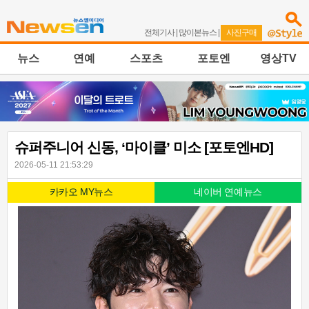
전체기사
|
많이본뉴스
|
사진구매
뉴스
연예
스포츠
포토엔
영상TV
슈퍼주니어 신동, ‘마이클’ 미소 [포토엔HD]
2026-05-11 21:53:29
카카오 MY뉴스
네이버 연예뉴스