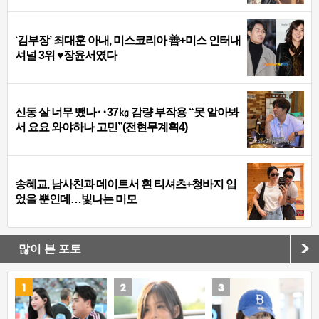
‘김부장’ 최대훈 아내, 미스코리아 善+미스 인터내
셔널 3위 ♥장윤서였다
신동 살 너무 뺐나‥37㎏ 감량 부작용 “못 알아봐
서 요요 와야하나 고민”(전현무계획4)
송혜교, 남사친과 데이트서 흰 티셔츠+청바지 입
었을 뿐인데…빛나는 미모
많이 본 포토