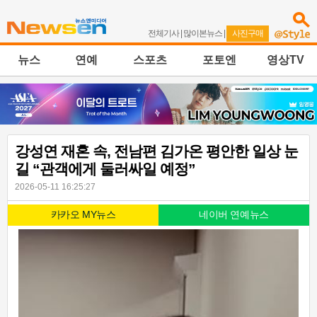
전체기사
|
많이본뉴스
|
사진구매
뉴스
연예
스포츠
포토엔
영상TV
강성연 재혼 속, 전남편 김가온 평안한 일상 눈
길 “관객에게 둘러싸일 예정”
2026-05-11 16:25:27
카카오 MY뉴스
네이버 연예뉴스