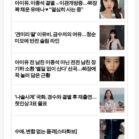
아이유, 이종석 결별→이관개방증…46장
꽉 채운 유애나 ♥ “열심히 사는 중”
‘견미리 딸’ 이유비, 금수저의 여유…청순
미모에 반전 슬림 라인
아이유 전 남친 이종석 아닌 전전 남친 장
기하 소환 ‘별일 없이 산다’ 선곡…46장에
꾹 눌러 담은 근황
‘나솔사계’ 국화, 경수와 결별 후 재출연…
첫인상 3표 몰표
수애, 변함 없는 품격[스타화보]