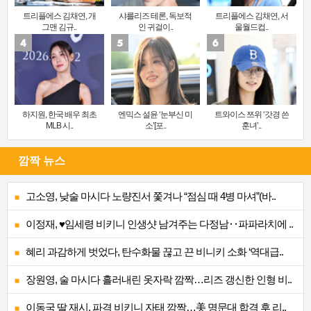
트리플에스 김채연, 개
샤를리즈 테론, 독보적
트리플에스 김채연, 서
그맨 김규..
인 귀걸이..
울월드컵..
하지원, 한국 배우 최초
엔믹스 설윤 ‘눈부신 미
트와이스 쯔위 ‘갓경 쓴
MLB 시..
소’[포..
훈녀’..
깜짝 뉴스
고소영, 낮술 마시다 노량진서 쫓겨나 “점심 때 4병 마셔”(바..
이정재, ♥임세령 비키니 인생샷 남겨주는 다정남‥파파라치에 ..
혜리 과감하게 벗었다, 탄수화물 끊고 끈 비니키 소화 ‘역대급..
장원영, 술 마시다 흘러내린 옷자락 깜짝…리즈 갱신한 인형 비..
이동국 딸 재시, 파격 비키니 자태 깜짝…美 명문대 합격 후 리..