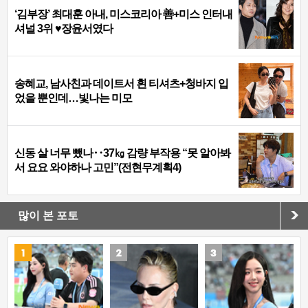
‘김부장’ 최대훈 아내, 미스코리아 善+미스 인터내
셔널 3위 ♥장윤서였다
송혜교, 남사친과 데이트서 흰 티셔츠+청바지 입
었을 뿐인데…빛나는 미모
신동 살 너무 뺐나‥37㎏ 감량 부작용 “못 알아봐
서 요요 와야하나 고민”(전현무계획4)
많이 본 포토