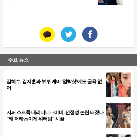
주요 뉴스
김혜수, 김지훈과 부부 케미 ‘얼빡샷’에도 굴욕 없
어
지퍼 스르륵 내리더니‥비비, 선정성 논란 터졌다
“왜 저래vs이게 워터밤” 시끌