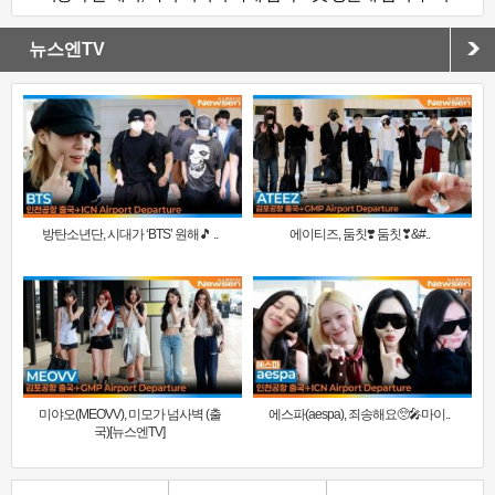
뉴스엔TV
방탄소년단, 시대가 ‘BTS’ 원해🎵 ..
에이티즈, 둠칫❣️ 둠칫❣&#..
미야오(MEOVV), 미모가 넘사벽 (출
에스파(aespa), 죄송해요🥺🎤마이..
국)[뉴스엔TV]