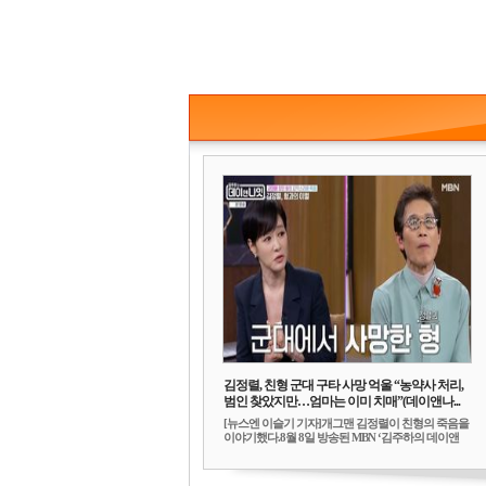
김정렬, 친형 군대 구타 사망 억울 “농약사 처리,
범인 찾았지만…엄마는 이미 치매”(데이앤나...
[뉴스엔 이슬기 기자]개그맨 김정렬이 친형의 죽음을
이야기했다.8월 8일 방송된 MBN ‘김주하의 데이앤
나...