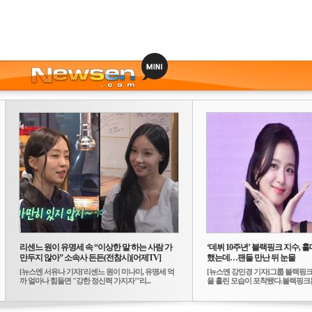
리센느 원이 유명세 속 “이상한 말 하는 사람 가
‘데뷔 10주년’ 블랙핑크 지수, 홀
만두지 않아” 소속사 든든(전참시)[어제TV]
했는데…팬들 만난 뒤 눈물
[뉴스엔 서유나 기자]'리센느 원이 미나미, 유명세 억
[뉴스엔 강민경 기자]그룹 블랙핑크
까 얼마나 힘들면 "강한 정신력 가지자"'리...
을 흘린 모습이 포착됐다.블랙핑크는
10...