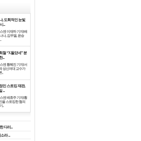
나, 도회적인 눈빛
시...
뉴스엔 이재하 기자]배
나나, 김무열, 윤승
.
희철 “X돌았네” 분
...
뉴스엔 황혜진 기자]서
덕 성신여대 교수가
..
정민 스토킹 재판,
 ...
뉴스엔 배효주 기자]황
민을 스토킹한 혐의
기..
 다리...
라 ...