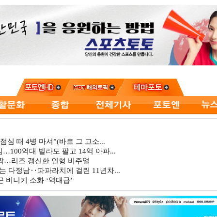
심 때 4병 마셔”(바로 그 고소...
…100억대 빌라도 팔고 14억 아파...
깜짝…리즈 갱신한 인형 비주얼
는 다정남‥파파라치에 걸린 11년차...
 비니키 소화 ‘역대급’