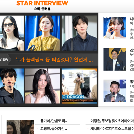
나
에 
[
우 
아, .
김
노한
[
경
갑론
황
11일
[
정
로 
-
윤가이, 단발로 싹...
-
이정현, 무보정 맞아? 어마어마한
-
고경표, 돌아가신 ...
-
채시라 “아프다” 호소→모델 이소