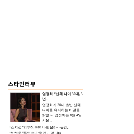
엄정화 “신체 나이 30대, 3
년..
엄정화가 30대 초반 신체
나이를 유지하는 비결을
밝혔다. 엄정화는 8월 4일
서울 ..
소지섭 “김부장 본명 나도 몰라‥들었..
박성웅 “폭염 속 갑옷 입고 말 타며 ..