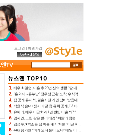
로그인
|
회원가입
배우 최일순, 이혼 후 20년 산속 생활 “딸 내가 버렸다고 원망‥맘 아파”(특종)[어제TV]
‘혼외자→유부남’ 정우성 근황 포착, 수식억 해킹 피해 후배 만났다 “존경하는”
집 공개 유재석, 결혼사진 라면 냄비 받침대 되고 분노‥가족사진도 피해(놀뭐)[어제TV]
백윤식 손녀+정시아 딸 첫 유화 공개, LA 아트쇼→서울국제조각페스타 작가다운 수준급 실력
유혜리, 배우 이근희과 1년 반만 이혼 왜? “식칼 꽂고 의자 던져” 충격 폭로(특종)[어제TV]
임지연, 그림 같은 발리 배경? 뼈말라 청순 비키니 핏에 상대 안 되네
김성수, ♥박소윤 집 이불 폐기 처분 “어떤 X이랑 썼을지 몰라” 질투(신랑수업2)[어제TV]
44kg 송가인 “비가 오나 눈이 오나” 매일 이 운동, 허벅지 근육량 상승+체지방 감소