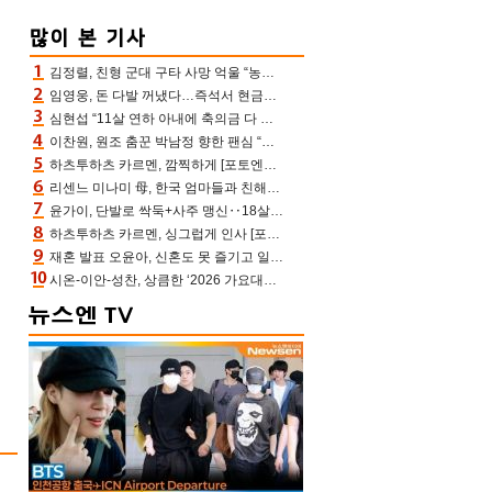
김정렬, 친형 군대 구타 사망 억울 “농약사 처리, 범인 찾았지만…엄마는 이미 치매”(데이앤나잇)
임영웅, 돈 다발 꺼냈다…즉석서 현금으로 수당 챙겨주는 ‘구단주’
심현섭 “11살 연하 아내에 축의금 다 뺏겨, 집도 아내 명의” (동치미)[결정적장면]
이찬원, 원조 춤꾼 박남정 향한 팬심 “어머님 잘 계시지” 폭소(불후)
하츠투하츠 카르멘, 깜찍하게 [포토엔HD]
리센느 미나미 母, 한국 엄마들과 친해진 비결=BTS “최애 정국 얘기로 통해”(전참시)
윤가이, 단발로 싹둑+사주 맹신‥18살 연상 ♥장기하 반한 엉뚱·열정 매력(전참시)
하츠투하츠 카르멘, 싱그럽게 인사 [포토엔HD]
재혼 발표 오윤아, 신혼도 못 즐기고 일만 “발달장애 子도 취업 1년차, 연차 없어”
시온-이안-성찬, 상큼한 ‘2026 가요대전 썸머’ MC [포토엔HD]