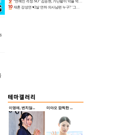
“연예인 걱정 NO” 김승현, 가난팔이 악플 억울할만‥아내+딸과 日 여행
재혼 강성연 ♥2살 연하 의사남편 누구? ‘그알’ 자문의에 훈남 비주얼 초엘리트 스펙 [종합]
6
을
이영애, 변치않...
미야오 깜찍한 ...