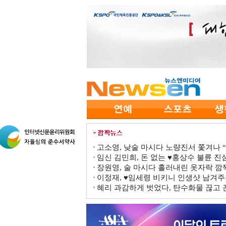
고소영, 낮술 마시다 노량진서 쫓겨나 “점
임신 김민희, 돈 없는 ♥홍상수 불륜 진심
장원영, 술 마시다 흘러내린 옷자락 
이정재, ♥임세령 비키니 인생샷 남겨주
혜리 과감하게 벗었다, 탄수화물 끊고 끈