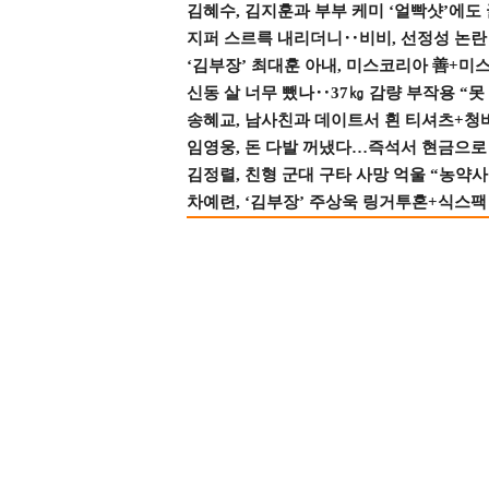
김혜수, 김지훈과 부부 케미 ‘얼빡샷’에도
지퍼 스르륵 내리더니‥비비, 선정성 논란 터
‘김부장’ 최대훈 아내, 미스코리아 善+미
신동 살 너무 뺐나‥37㎏ 감량 부작용 “못
송혜교, 남사친과 데이트서 흰 티셔츠+청
임영웅, 돈 다발 꺼냈다…즉석서 현금으로 
김정렬, 친형 군대 구타 사망 억울 “농약사
차예련, ‘김부장’ 주상욱 링거투혼+식스팩 