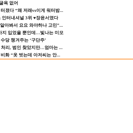
 굴욕 없어
졌다 “왜 저래vs이게 워터밤...
스 인터내셔널 3위 ♥장윤서였다
 알아봐서 요요 와야하나 고민”...
바지 입었을 뿐인데…빛나는 미모
수당 챙겨주는 ‘구단주’
 처리, 범인 찾았지만…엄마는 ...
비화 “옷 벗는데 아저씨는 안...