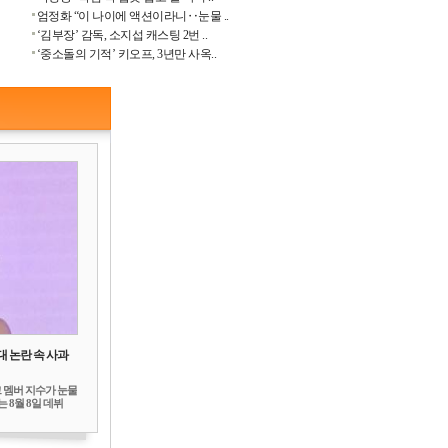
엄정화 “이 나이에 액션이라니‥눈물 ..
‘김부장’ 감독, 소지섭 캐스팅 2번 ..
‘중소돌의 기적’ 키오프, 3년만 사옥..
대 논란 속 사과
 멤버 지수가 눈물
 8월 8일 데뷔