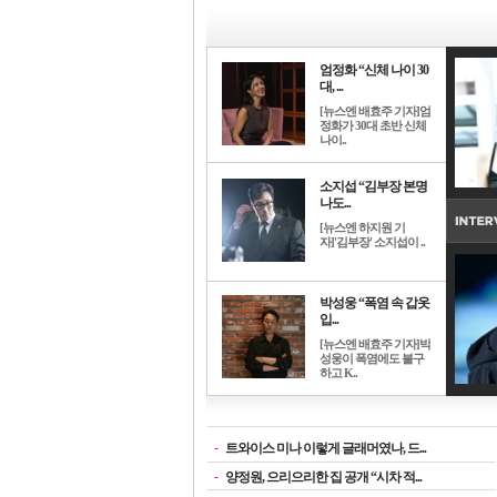
엄정화 “신체 나이 30
대, ...
[뉴스엔 배효주 기자]엄
정화가 30대 초반 신체
나이..
소지섭 “김부장 본명
나도...
[뉴스엔 하지원 기
자]'김부장' 소지섭이 ..
박성웅 “폭염 속 갑옷
입...
[뉴스엔 배효주 기자]박
성웅이 폭염에도 불구
하고 K..
-
트와이스 미나 이렇게 글래머였나, 드...
-
양정원, 으리으리한 집 공개 “시차 적...