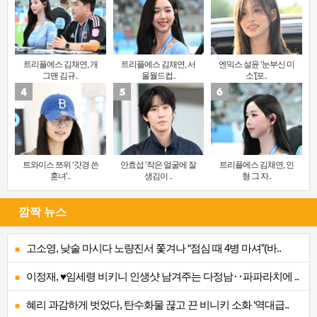
트리플에스 김채연, 개
트리플에스 김채연, 서
엔믹스 설윤 ‘눈부신 미
그맨 김규..
울월드컵..
소’[포..
트와이스 쯔위 ‘갓경 쓴
안효섭 ‘작은 얼굴에 잘
트리플에스 김채연, 인
훈녀’..
생김이 ..
형 그 자..
깜짝 뉴스
고소영, 낮술 마시다 노량진서 쫓겨나 “점심 때 4병 마셔”(바..
이정재, ♥임세령 비키니 인생샷 남겨주는 다정남‥파파라치에 ..
혜리 과감하게 벗었다, 탄수화물 끊고 끈 비니키 소화 ‘역대급..