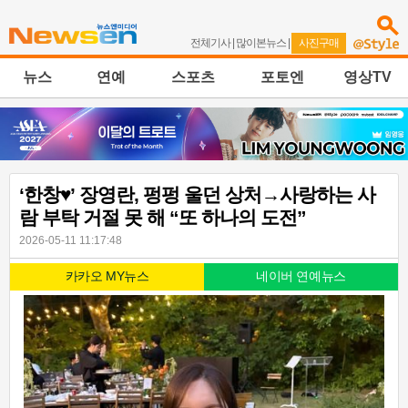
전체기사
|
많이본뉴스
|
사진구매
뉴스
연예
스포츠
포토엔
영상TV
‘한창♥’ 장영란, 펑펑 울던 상처→사랑하는 사
람 부탁 거절 못 해 “또 하나의 도전”
2026-05-11 11:17:48
카카오 MY뉴스
네이버 연예뉴스