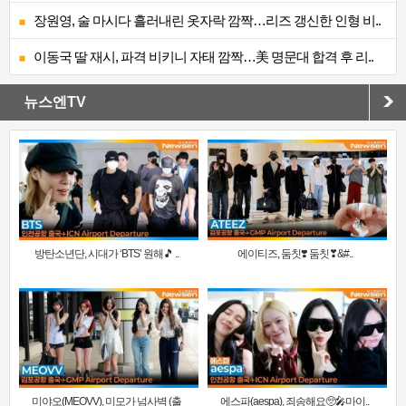
장원영, 술 마시다 흘러내린 옷자락 깜짝…리즈 갱신한 인형 비..
이동국 딸 재시, 파격 비키니 자태 깜짝…美 명문대 합격 후 리..
뉴스엔TV
방탄소년단, 시대가 ‘BTS’ 원해🎵 ..
에이티즈, 둠칫❣️ 둠칫❣&#..
미야오(MEOVV), 미모가 넘사벽 (출
에스파(aespa), 죄송해요🥺🎤마이..