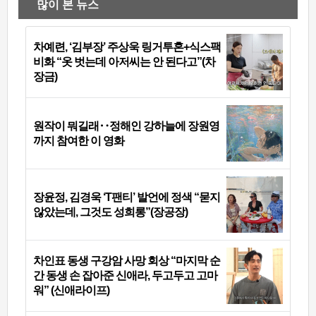
많이 본 뉴스
차예련, ‘김부장’ 주상욱 링거투혼+식스팩
비화 “옷 벗는데 아저씨는 안 된다고”(차
장금)
원작이 뭐길래‥정해인 강하늘에 장원영
까지 참여한 이 영화
장윤정, 김경욱 ‘T팬티’ 발언에 정색 “묻지
않았는데, 그것도 성희롱”(장공장)
차인표 동생 구강암 사망 회상 “마지막 순
간 동생 손 잡아준 신애라, 두고두고 고마
워” (신애라이프)