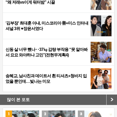
“왜 저래vs이게 워터밤” 시끌
‘김부장’ 최대훈 아내, 미스코리아 善+미스 인터내
셔널 3위 ♥장윤서였다
신동 살 너무 뺐나‥37㎏ 감량 부작용 “못 알아봐
서 요요 와야하나 고민”(전현무계획4)
송혜교, 남사친과 데이트서 흰 티셔츠+청바지 입
었을 뿐인데…빛나는 미모
많이 본 포토