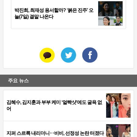
박진희, 최재성 용서할까? ‘붉은 진주’ 오
늘(7일) 결말 나온다
주요 뉴스
김혜수, 김지훈과 부부 케미 ‘얼빡샷’에도 굴욕 없
어
지퍼 스르륵 내리더니‥비비, 선정성 논란 터졌다