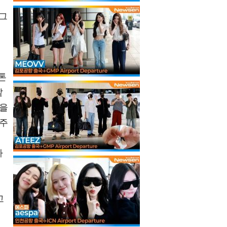
 그
톤
같
극을
해주
신
바
고