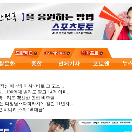
심 때 4병 마셔”(바로 그 고소...
…100억대 빌라도 팔고 14억 아파...
깜짝…리즈 갱신한 인형 비주얼
는 다정남‥파파라치에 걸린 11년차...
 비니키 소화 ‘역대급’