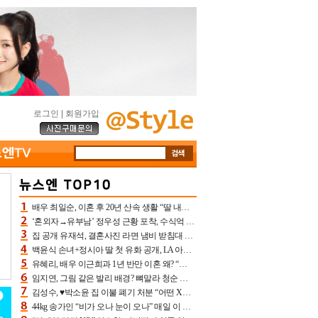
로그인
|
회원가입
배우 최일순, 이혼 후 20년 산속 생활 “딸 내가 버렸다고 원망‥맘 아파”(특종)[어제TV]
‘혼외자→유부남’ 정우성 근황 포착, 수식억 해킹 피해 후배 만났다 “존경하는”
집 공개 유재석, 결혼사진 라면 냄비 받침대 되고 분노‥가족사진도 피해(놀뭐)[어제TV]
백윤식 손녀+정시아 딸 첫 유화 공개, LA 아트쇼→서울국제조각페스타 작가다운 수준급 실력
유혜리, 배우 이근희과 1년 반만 이혼 왜? “식칼 꽂고 의자 던져” 충격 폭로(특종)[어제TV]
임지연, 그림 같은 발리 배경? 뼈말라 청순 비키니 핏에 상대 안 되네
김성수, ♥박소윤 집 이불 폐기 처분 “어떤 X이랑 썼을지 몰라” 질투(신랑수업2)[어제TV]
44kg 송가인 “비가 오나 눈이 오나” 매일 이 운동, 허벅지 근육량 상승+체지방 감소