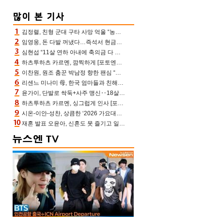
김정렬, 친형 군대 구타 사망 억울 “농약사 처리, 범인 찾았지만…엄마는 이미 치매”(데이앤나잇)
임영웅, 돈 다발 꺼냈다…즉석서 현금으로 수당 챙겨주는 ‘구단주’
심현섭 “11살 연하 아내에 축의금 다 뺏겨, 집도 아내 명의” (동치미)[결정적장면]
하츠투하츠 카르멘, 깜찍하게 [포토엔HD]
이찬원, 원조 춤꾼 박남정 향한 팬심 “어머님 잘 계시지” 폭소(불후)
리센느 미나미 母, 한국 엄마들과 친해진 비결=BTS “최애 정국 얘기로 통해”(전참시)
윤가이, 단발로 싹둑+사주 맹신‥18살 연상 ♥장기하 반한 엉뚱·열정 매력(전참시)
하츠투하츠 카르멘, 싱그럽게 인사 [포토엔HD]
시온-이안-성찬, 상큼한 ‘2026 가요대전 썸머’ MC [포토엔HD]
재혼 발표 오윤아, 신혼도 못 즐기고 일만 “발달장애 子도 취업 1년차, 연차 없어”