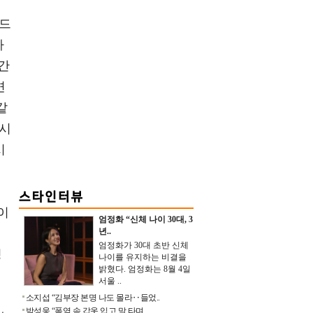
겨
 드
자
간
면
같
 시
시
이
엄정화 “신체 나이 30대, 3
분
년..
엄정화가 30대 초반 신체
정
나이를 유지하는 비결을
밝혔다. 엄정화는 8월 4일
서울 ..
소지섭 “김부장 본명 나도 몰라‥들었..
박성웅 “폭염 속 갑옷 입고 말 타며 ..