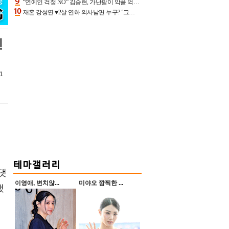
“연예인 걱정 NO” 김승현, 가난팔이 악플 억울할만‥아내+딸과 日 여행
재혼 강성연 ♥2살 연하 의사남편 누구? ‘그알’ 자문의에 훈남 비주얼 초엘리트 스펙 [종합]
인
21
댓
이영애, 변치않...
미야오 깜찍한 ...
했