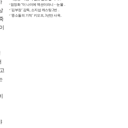
아
엄정화 “이 나이에 액션이라니‥눈물 ..
상
‘김부장’ 감독, 소지섭 캐스팅 2번 ..
‘중소돌의 기적’ 키오프, 3년만 사옥..
죽
낌이
생
서
기고
는
결
비
야