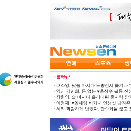
고소영, 낮술 마시다 노량진서 쫓겨나 “점
임신 김민희, 돈 없는 ♥홍상수 불륜 진심
장원영, 술 마시다 흘러내린 옷자락 
이정재, ♥임세령 비키니 인생샷 남겨주
혜리 과감하게 벗었다, 탄수화물 끊고 끈