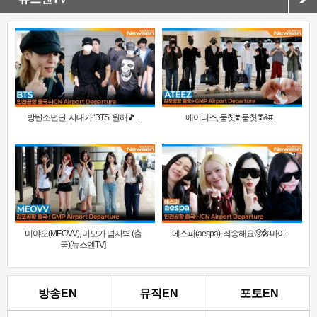
방탄소년단, 시대가 ‘BTS’ 원해🎵 ..
에이티즈, 둠칫❣️ 둠칫❣&#..
미야오(MEOVV), 미모가 넘사벽 (출
에스파(aespa), 죄송해요🥺🎤마이..
국)[뉴스엔TV]
방송EN
뮤직EN
포토EN