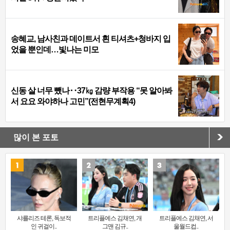
송혜교, 남사친과 데이트서 흰 티셔츠+청바지 입
었을 뿐인데…빛나는 미모
신동 살 너무 뺐나‥37㎏ 감량 부작용 “못 알아봐
서 요요 와야하나 고민”(전현무계획4)
많이 본 포토
샤를리즈 테론, 독보적
트리플에스 김채연, 개
트리플에스 김채연, 서
인 귀걸이..
그맨 김규..
울월드컵..