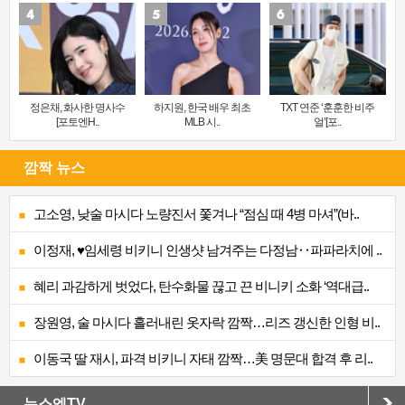
정은채, 화사한 명사수
하지원, 한국 배우 최초
TXT 연준 ‘훈훈한 비주
[포토엔H..
MLB 시..
얼’[포..
깜짝 뉴스
고소영, 낮술 마시다 노량진서 쫓겨나 “점심 때 4병 마셔”(바..
이정재, ♥임세령 비키니 인생샷 남겨주는 다정남‥파파라치에 ..
혜리 과감하게 벗었다, 탄수화물 끊고 끈 비니키 소화 ‘역대급..
장원영, 술 마시다 흘러내린 옷자락 깜짝…리즈 갱신한 인형 비..
이동국 딸 재시, 파격 비키니 자태 깜짝…美 명문대 합격 후 리..
뉴스엔TV