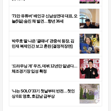
‘71만 유튜버’ 배인규 신남성연대 대표, 오
늘(5일) 숨진 채 발견…향년 36세
박주호 딸 나은 ‘골때녀’ 관중석 등장, 김
민재 복제인간 보고 혼란 [결정적장면]
‘드라우닝 걔’ 우즈, 데뷔 12년만 일냈다…
체조경기장 입성 확정
‘나는 SOLO’ 33기 첫날부터 반전…첫인
상 0표 영호, 호감남 급부상