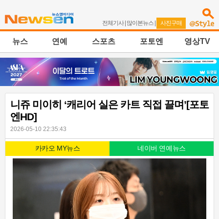
전체기사
|
많이본뉴스
|
사진구매
뉴스
연예
스포츠
포토엔
영상TV
니쥬 미이히 ‘캐리어 실은 카트 직접 끌며’[포토
엔HD]
2026-05-10 22:35:43
카카오 MY뉴스
네이버 연예뉴스