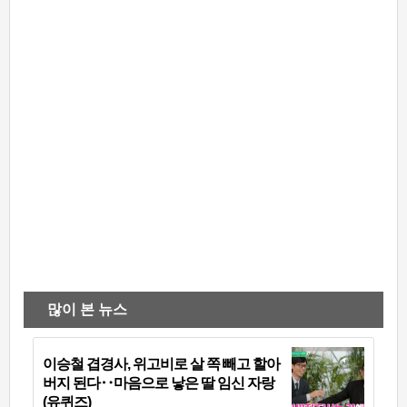
많이 본 뉴스
이승철 겹경사, 위고비로 살 쪽 빼고 할아
버지 된다‥마음으로 낳은 딸 임신 자랑
(유퀴즈)