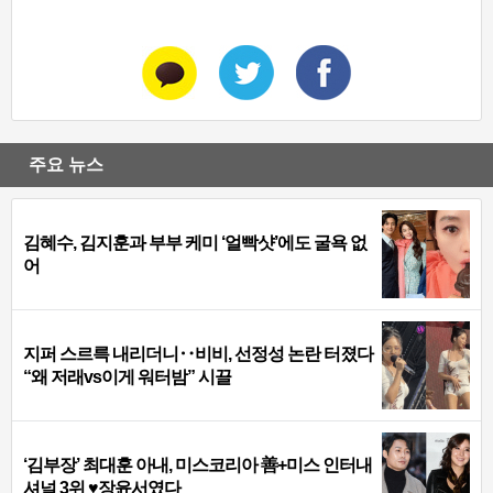
주요 뉴스
김혜수, 김지훈과 부부 케미 ‘얼빡샷’에도 굴욕 없
어
지퍼 스르륵 내리더니‥비비, 선정성 논란 터졌다
“왜 저래vs이게 워터밤” 시끌
‘김부장’ 최대훈 아내, 미스코리아 善+미스 인터내
셔널 3위 ♥장윤서였다