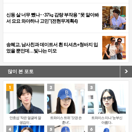
신동 살 너무 뺐나‥37㎏ 감량 부작용 “못 알아봐
서 요요 와야하나 고민”(전현무계획4)
송혜교, 남사친과 데이트서 흰 티셔츠+청바지 입
었을 뿐인데…빛나는 미모
많이 본 포토
안효섭 ‘작은 얼굴에 잘
트와이스 쯔위 ‘갓경 쓴
트와이스 미나 ‘눈부신
생김이 ..
훈녀’..
아름다..