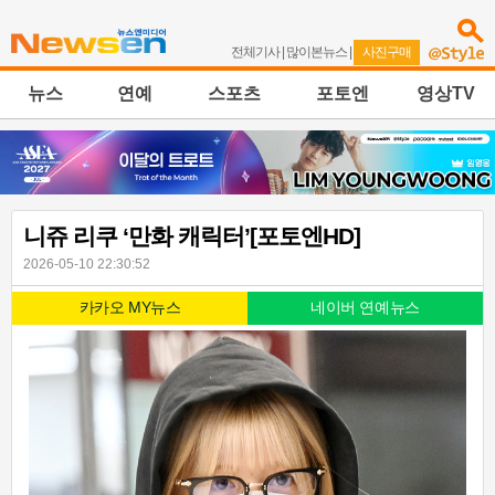
전체기사
|
많이본뉴스
|
사진구매
뉴스
연예
스포츠
포토엔
영상TV
니쥬 리쿠 ‘만화 캐릭터’[포토엔HD]
2026-05-10 22:30:52
카카오 MY뉴스
네이버 연예뉴스