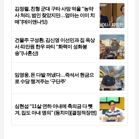
김정렬, 친형 군대 구타 사망 억울 “농약
사 처리, 범인 찾았지만…엄마는 이미 치
매”(데이앤나잇)
건물주 구성환, 김신영 이선민과 집 옥상
서 41만원 한우 파티 “화력이 성화봉
송”(나혼산)
임영웅, 돈 다발 꺼냈다…즉석서 현금으
로 수당 챙겨주는 ‘구단주’
심현섭 “11살 연하 아내에 축의금 다 뺏
겨, 집도 아내 명의” (동치미)[결정적장면]