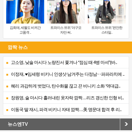
김희애, 세월도 비켜간
트와이스 쯔위 ‘야구모
트와이스 쯔위 ‘편안한
고품격 ..
자만 써..
스타일..
깜짝 뉴스
고소영, 낮술 마시다 노량진서 쫓겨나 “점심 때 4병 마셔”(바..
이정재, ♥임세령 비키니 인생샷 남겨주는 다정남‥파파라치에 ..
혜리 과감하게 벗었다, 탄수화물 끊고 끈 비니키 소화 ‘역대급..
장원영, 술 마시다 흘러내린 옷자락 깜짝…리즈 갱신한 인형 비..
이동국 딸 재시, 파격 비키니 자태 깜짝…美 명문대 합격 후 리..
뉴스엔TV