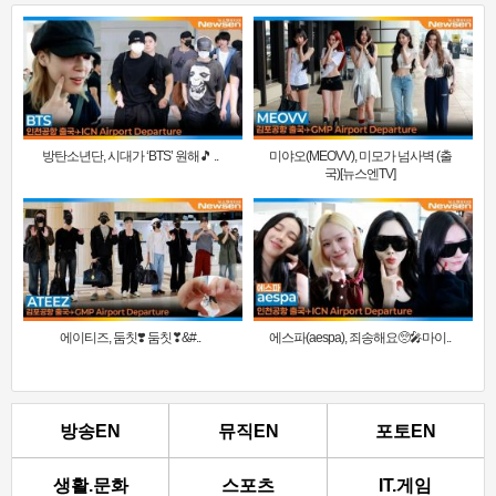
방탄소년단, 시대가 ‘BTS’ 원해🎵 ..
미야오(MEOVV), 미모가 넘사벽 (출
국)[뉴스엔TV]
에이티즈, 둠칫❣️ 둠칫❣&#..
에스파(aespa), 죄송해요🥺🎤마이..
방송EN
뮤직EN
포토EN
생활.문화
스포츠
IT.게임