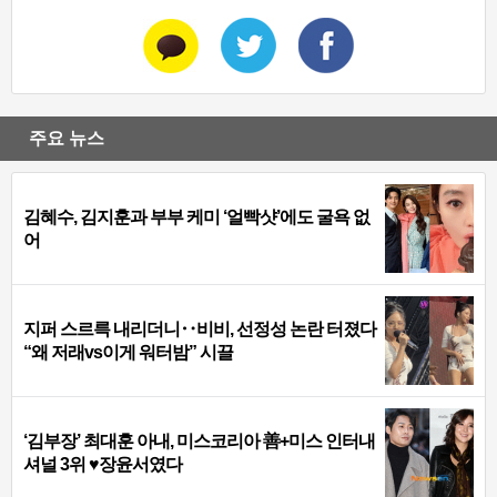
주요 뉴스
김혜수, 김지훈과 부부 케미 ‘얼빡샷’에도 굴욕 없
어
지퍼 스르륵 내리더니‥비비, 선정성 논란 터졌다
“왜 저래vs이게 워터밤” 시끌
‘김부장’ 최대훈 아내, 미스코리아 善+미스 인터내
셔널 3위 ♥장윤서였다